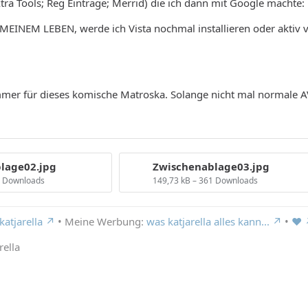
ra Tools; Reg Einträge; Merrid) die ich dann mit Google machte:
MEINEM LEBEN, werde ich Vista nochmal installieren oder aktiv
immer für dieses komische Matroska. Solange nicht mal normale
lage02.jpg
Zwischenablage03.jpg
3 Downloads
149,73 kB – 361 Downloads
katjarella
• Meine Werbung:
was katjarella alles kann...
•
♥
rella