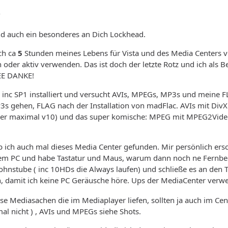
8
 auch ein besonderes an Dich Lockhead.
ich ca
5
Stunden meines Lebens für Vista und des Media Centers 
n oder aktiv verwenden. Das ist doch der letzte Rotz und ich als B
EE DANKE!
e inc SP1 installiert und versucht AVIs, MPEGs, MP3s und meine 
 gehen, FLAG nach der Installation von madFlac. AVIs mit DivX 
er maximal v10) und das super komische: MPEG mit MPEG2Video
ich auch mal dieses Media Center gefunden. Mir persönlich ersc
em PC und habe Tastatur und Maus, warum dann noch ne Fernbedien
hnstube ( inc 10HDs die Always laufen) und schließe es an den 
, damit ich keine PC Geräusche höre. Ups der MediaCenter verwen
se Mediasachen die im Mediaplayer liefen, sollten ja auch im Cen
mal nicht ) , AVIs und MPEGs siehe Shots.