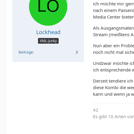
ich möchte mir gern
nach einem Passend
Media Center bieten
Als Ausgangsmateri
Lockhead
Stream (meißtens A
XML-Junky
Nun aber ein Probl
noch nicht mal sich
Beiträge
3
Undzwar möchte ich
ich entsprechende w
Derzeit tendiere ic
diese Kombi die we
kann und wenn ja w
42
Es gibt 10 Arten vo