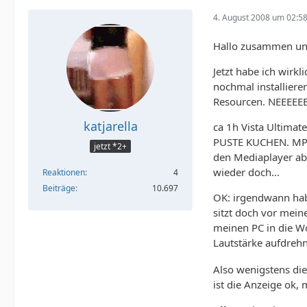
4. August 2008 um 02:5
Hallo zusammen und
Jetzt habe ich wirkl
nochmal installiere
Resourcen. NEEEEE
katjarella
ca 1h Vista Ultimat
PUSTE KUCHEN. MP3s
jetzt *2+
den Mediaplayer ab
wieder doch...
Reaktionen
4
Beiträge
10.697
OK: irgendwann hab 
sitzt doch vor mein
meinen PC in die Wo
Lautstärke aufdrehn
Also wenigstens die
ist die Anzeige ok, 