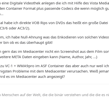
 eine Digitale Videothek anlegen die ich mit Hilfe des Vista Med
en Container Format plus passende Codecs die wenn möglich gu
...
al habe ich direkte VOB Rips von DVDs das heißt ein große Dat
C3/6 oder AC3/2).
em, ich habe Null-Ahnung was das Enkodieren von solchen Videos
er bin ob es das überhaupt gibt!
 gern das im Mediacenter nicht ein Screenshot aus dem Film son
eitere META Daten eingeben kann (Name, Author, Jahr, ...)
h zu VC-1 + WMA9pro im ASF Container das aber auch nur weil ich
nigsten Probleme mit dem Mediacenter verursachen. Weiß jemand
ird es im Mediacenter auch angezeigt?
n Menschen auf der Welt, die die binär verstehen und die die es n