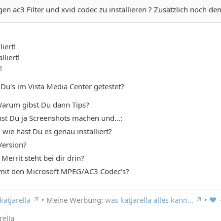
en ac3 Filter und xvid codec zu installieren ? Zusätzlich noch den
liert!
lliert!
!
 Du's im Vista Media Center getestet?
arum gibst Du dann Tips?
st Du ja Screenshots machen und...:
wie hast Du es genau installiert?
Version?
Merrit steht bei dir drin?
 mit den Microsoft MPEG/AC3 Codec's?
katjarella
• Meine Werbung:
was katjarella alles kann...
•
♥
rella