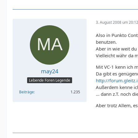
3. August 2008 um 20:1
Also in Punkto Cont
benutzen.
Aber in wie weit du
Vielleicht währ da m
Mit VC-1 kenn ich 
may24
Da gibt es genügen
http://forum.gleit
Lebende Foren Legende
Außerdem kenne ich
Beiträge
1.235
... dann z.T. noch d
Aber trotz Allem, e