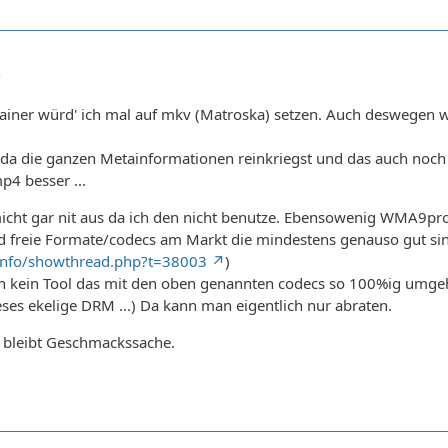
2
ainer würd' ich mal auf mkv (Matroska) setzen. Auch deswegen w
 da die ganzen Metainformationen reinkriegst und das auch noch V
p4 besser ...
micht gar nit aus da ich den nicht benutze. Ebensowenig WMA9pro
d freie Formate/codecs am Markt die mindestens genauso gut sin
z.info/showthread.php?t=38003
)
 kein Tool das mit den oben genannten codecs so 100%ig umgeh
ieses ekelige DRM ...) Da kann man eigentlich nur abraten.
s bleibt Geschmackssache.