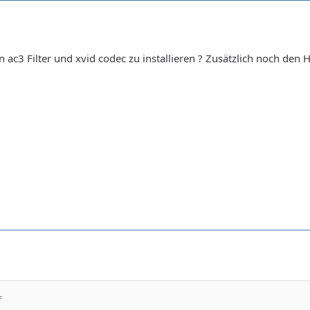
3
ac3 Filter und xvid codec zu installieren ? Zusätzlich noch den Ha
2
f