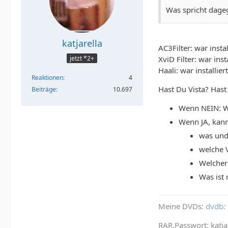
Was spricht dageg
katjarella
AC3Filter: war instal
XviD Filter: war insta
jetzt *2+
Haali: war installiert
Reaktionen
4
Hast Du Vista? Hast
Beiträge
10.697
Wenn NEIN: W
Wenn JA, kann
was und 
welche 
Welcher 
Was ist
Meine DVDs:
dvdb: 
RAR.Passwort: katja