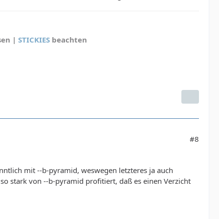
sen |
STICKIES
beachten
#8
anntlich mit --b-pyramid, weswegen letzteres ja auch
o stark von --b-pyramid profitiert, daß es einen Verzicht