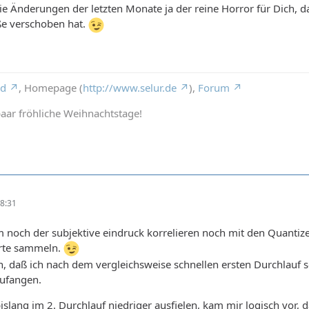
ie Änderungen der letzten Monate ja der reine Horror für Dich, da
ße verschoben hat.
rd
, Homepage (
http://www.selur.de
),
Forum
aar fröhliche Weihnachtstage!
8:31
m noch der subjektive eindruck korrelieren noch mit den Quantizer
rte sammeln.
ch, daß ich nach dem vergleichsweise schnellen ersten Durchlauf s
ufangen.
islang im 2. Durchlauf niedriger ausfielen, kam mir logisch vor, 