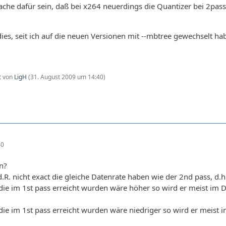
che dafür sein, daß bei x264 neuerdings die Quantizer bei 2pass 
?
 dies, seit ich auf die neuen Versionen mit --mbtree gewechselt ha
zt von
LigH
(
31. August 2009 um 14:40
)
40
n?
d.R. nicht exact die gleiche Datenrate haben wie der 2nd pass, d.h.
e die im 1st pass erreicht wurden wäre höher so wird er meist im
e die im 1st pass erreicht wurden wäre niedriger so wird er meis