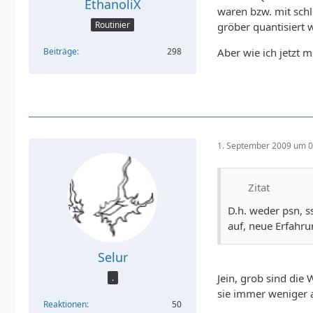
EthanoliX
waren bzw. mit sch
Routinier
gröber quantisiert 
Beiträge
298
Aber wie ich jetzt 
1. September 2009 um 0
Zitat
D.h. weder psn, s
auf, neue Erfahr
Selur
Jein, grob sind die
.
sie immer weniger a
Reaktionen
50