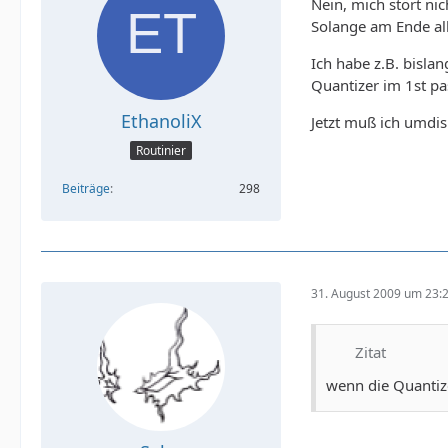
Nein, mich stört nic
Solange am Ende all
Ich habe z.B. bisla
Quantizer im 1st p
EthanoliX
Jetzt muß ich umdis
Routinier
Beiträge
298
31. August 2009 um 23:
Zitat
wenn die Quantiz