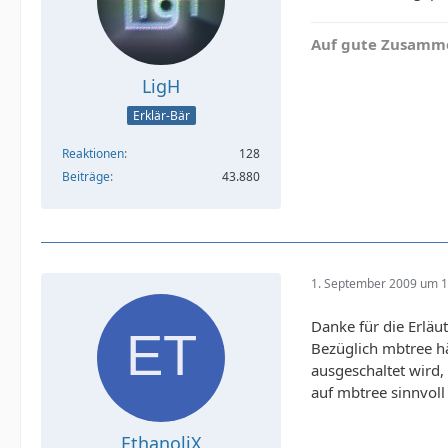
Auf gute Zusamme
LigH
Erklär-Bär
Reaktionen
128
Beiträge
43.880
1. September 2009 um 1
Danke für die Erläu
Bezüglich mbtree hä
ausgeschaltet wird,
auf mbtree sinnvoll
EthanoliX