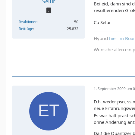
Selur
Beileid, dann sind d
resultierenden Grö
.
Reaktionen
50
Cu Selur
Beiträge
25.832
Hybrid
hier im Boa
Wünsche allen ein p
1. September 2009 um 0
D.h. weder psn, ssi
neue Erfahrungswe
Es war halt praktis
ohne Änderung anz
Daß die Quantizer b