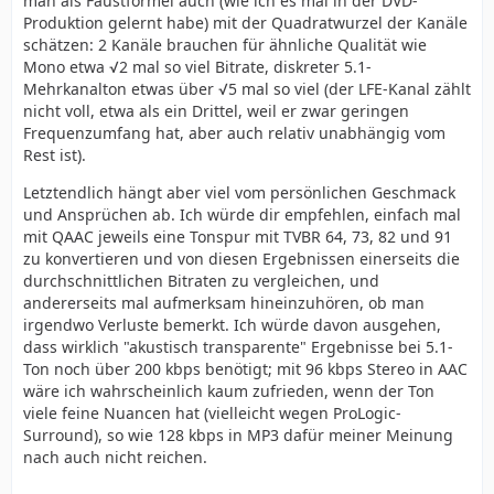
man als Faustformel auch (wie ich es mal in der DVD-
Produktion gelernt habe) mit der Quadratwurzel der Kanäle
schätzen: 2 Kanäle brauchen für ähnliche Qualität wie
Mono etwa √2 mal so viel Bitrate, diskreter 5.1-
Mehrkanalton etwas über √5 mal so viel (der LFE-Kanal zählt
nicht voll, etwa als ein Drittel, weil er zwar geringen
Frequenzumfang hat, aber auch relativ unabhängig vom
Rest ist).
Letztendlich hängt aber viel vom persönlichen Geschmack
und Ansprüchen ab. Ich würde dir empfehlen, einfach mal
mit QAAC jeweils eine Tonspur mit TVBR 64, 73, 82 und 91
zu konvertieren und von diesen Ergebnissen einerseits die
durchschnittlichen Bitraten zu vergleichen, und
andererseits mal aufmerksam hineinzuhören, ob man
irgendwo Verluste bemerkt. Ich würde davon ausgehen,
dass wirklich "akustisch transparente" Ergebnisse bei 5.1-
Ton noch über 200 kbps benötigt; mit 96 kbps Stereo in AAC
wäre ich wahrscheinlich kaum zufrieden, wenn der Ton
viele feine Nuancen hat (vielleicht wegen ProLogic-
Surround), so wie 128 kbps in MP3 dafür meiner Meinung
nach auch nicht reichen.