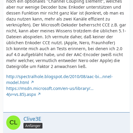
noch ein optionales "Channel Coupling Element", welches
aber nur wenige Decoder bzw. Enkoder unterstützen und
dessen Funktion mir nicht ganz klar ist (konkret, ob man es
dazu nutzen kann, mehr als zwei Kanäle effizient zu
verknüpfen). Der Microsoft-Dekoder beherrscht CCE z.B. gar
nicht, kann aber meines Wissens trotzdem die üblichen 5.1-
Dateien abspielen. Ich vermute daher, daß keiner der
üblichen Enkoder CCE nutzt. (Apple, Nero, Fraunhofer)
Ich konnte mich auch an Tests erinnern, bei denen ich 2.0
auf 4.0 aufgebläht habe, und der AAC-Encoder (weiß nicht
mehr welcher, vermutlich entweder Nero oder Apple) die
Dateigröße um Faktor 2 anwachsen ließ.
http://spectralhole.blogspot.de/2010/08/aac-bi…nnel-
model.html
https://msdn.microsoft.com/en-us/library/…
4(v=vs.85).aspx
Clive3E
Anfänger