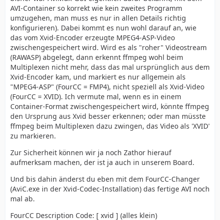
AVI-Container so korrekt wie kein zweites Programm
umzugehen, man muss es nur in allen Details richtig
konfigurieren). Dabei kommt es nun wohl darauf an, wie
das vom Xvid-Encoder erzeugte MPEG4-ASP-Video
zwischengespeichert wird. Wird es als "roher" Videostream
(RAWASP) abgelegt, dann erkennt ffmpeg wohl beim
Multiplexen nicht mehr, dass das mal ursprünglich aus dem
Xvid-Encoder kam, und markiert es nur allgemein als
"MPEG4-ASP" (FourCC = FMP4), nicht speziell als Xvid-Video
(FourCC = XVID). Ich vermute mal, wenn es in einem
Container-Format zwischengespeichert wird, könnte ffmpeg
den Ursprung aus Xvid besser erkennen; oder man müsste
ffmpeg beim Multiplexen dazu zwingen, das Video als 'XVID'
zu markieren.
Zur Sicherheit können wir ja noch Zathor hierauf
aufmerksam machen, der ist ja auch in unserem Board.
Und bis dahin änderst du eben mit dem FourCC-Changer
(AviC.exe in der Xvid-Codec-Installation) das fertige AVI noch
mal ab.
FourCC Description Code: [ xvid ] (alles klein)