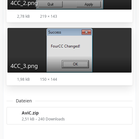
4CC_2.png
2,78 kB
219 × 143
4CC_3.png
1,98 kB
150 × 144
Dateien
AviC.zip
2,51 kB – 240 Downloads