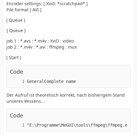
Encoder settings: [ Xvid: *scratchpad* ]
File format [ AVI ]
( Queue )
{ Queue }
job 1 : *.avs : *.m4v : XviD : video
job 2 : *.m4v : *.avi : ffmpeg : mux
( Start )
Code
GeneralComplete name                         
Der Aufruf ist theoretisch korrekt, nach bisherigem Stand
unseres Wissens...
Code
"E:\Programme\MeGUI\tools\ffmpeg\ffmpeg.exe" 