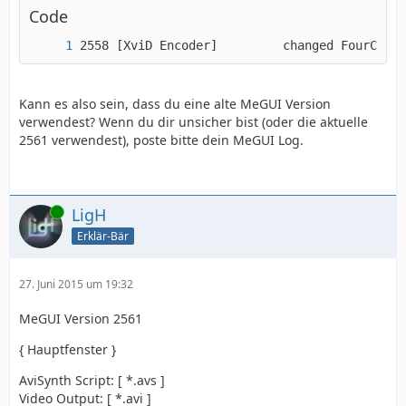
Code
2558 [XviD Encoder]         changed FourCC to
Kann es also sein, dass du eine alte MeGUI Version
verwendest? Wenn du dir unsicher bist (oder die aktuelle
2561 verwendest), poste bitte dein MeGUI Log.
Online
LigH
Erklär-Bär
27. Juni 2015 um 19:32
MeGUI Version 2561
{ Hauptfenster }
AviSynth Script: [ *.avs ]
Video Output: [ *.avi ]