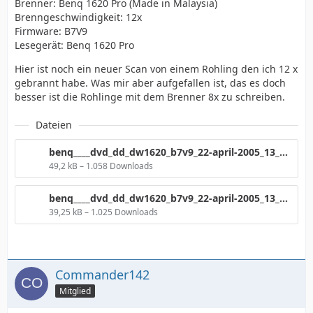
Brenner: Benq 1620 Pro (Made in Malaysia)
Brenngeschwindigkeit: 12x
Firmware: B7V9
Lesegerät: Benq 1620 Pro
Hier ist noch ein neuer Scan von einem Rohling den ich 12 x
gebrannt habe. Was mir aber aufgefallen ist, das es doch
besser ist die Rohlinge mit dem Brenner 8x zu schreiben.
Dateien
benq____dvd_dd_dw1620_b7v9_22-april-2005_13_25_326.png
49,2 kB – 1.058 Downloads
benq____dvd_dd_dw1620_b7v9_22-april-2005_13_14_421.png
39,25 kB – 1.025 Downloads
Commander142
Mitglied