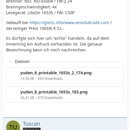
Brenner: NEC ND-6500A / FW:2.24
Brenngeschwindigkeit: 4x
Lesegerät: LiteOn 1653S / FW: CS0P
Gekauft bei
https://gleitz.info/www.xmediatrade.com
/
derzeitiger Preis 100Stk € 52.-
Es dürfgte sich hier um "echte" handeln, da auf dem
Innenring ein Aufruck vorhanden ist. Die genaue
Bezeichnung kann ich noch nachreichen.
Dateien
yuden_8_printable_1653s_2_174.png
19,36 kB – 693 Downloads
yuden_8_printable_1653s_183.png
34,41 kB – 679 Downloads
Tuscan