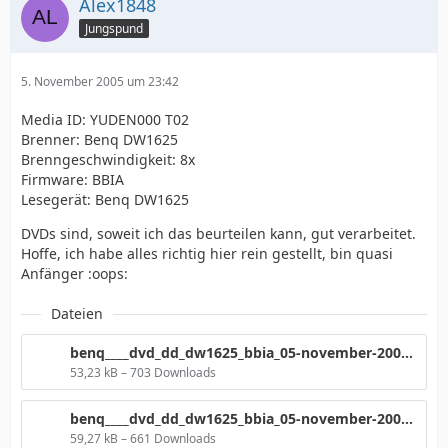
Alex1848
Jungspund
5. November 2005 um 23:42
Media ID: YUDEN000 T02
Brenner: Benq DW1625
Brenngeschwindigkeit: 8x
Firmware: BBIA
Lesegerät: Benq DW1625
DVDs sind, soweit ich das beurteilen kann, gut verarbeitet.
Hoffe, ich habe alles richtig hier rein gestellt, bin quasi
Anfänger :oops:
Dateien
benq____dvd_dd_dw1625_bbia_05-november-2005_23_30_980.png
53,23 kB – 703 Downloads
benq____dvd_dd_dw1625_bbia_05-november-2005_22_27_103.png
59,27 kB – 661 Downloads