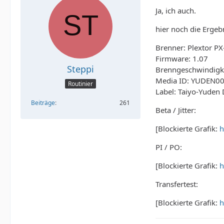
Ja, ich auch.
hier noch die Erge
Brenner: Plextor P
Firmware: 1.07
Steppi
Brenngeschwindigke
Media ID: YUDEN00
Routinier
Label: Taiyo-Yuden
Beiträge
261
Beta / Jitter:
[Blockierte Grafik:
h
PI / PO:
[Blockierte Grafik:
h
Transfertest:
[Blockierte Grafik:
h