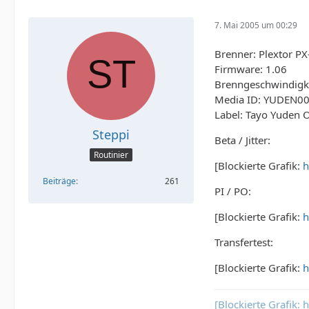
7. Mai 2005 um 00:29
Brenner: Plextor P
Firmware: 1.06
Brenngeschwindigke
Media ID: YUDEN0
Label: Tayo Yuden 
Steppi
Beta / Jitter:
Routinier
[Blockierte Grafik:
h
Beiträge
261
PI / PO:
[Blockierte Grafik:
h
Transfertest:
[Blockierte Grafik:
h
[Blockierte Grafik: