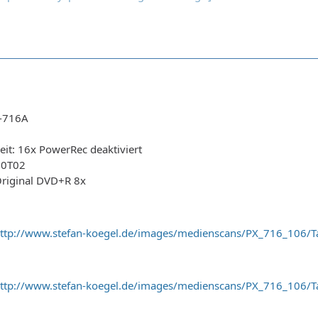
X-716A
it: 16x PowerRec deaktiviert
00T02
Original DVD+R 8x
ttp://www.stefan-koegel.de/images/medienscans/PX_716_106/Ta
ttp://www.stefan-koegel.de/images/medienscans/PX_716_106/