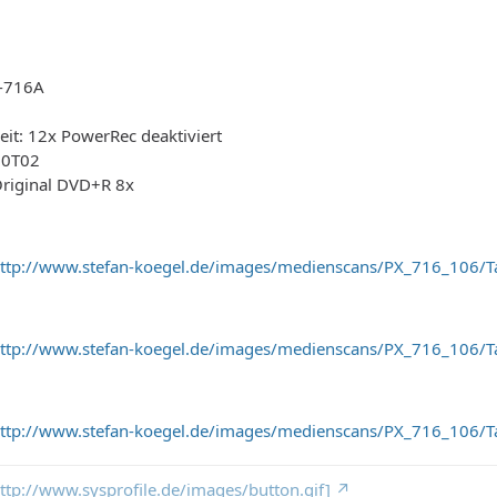
X-716A
it: 12x PowerRec deaktiviert
00T02
Original DVD+R 8x
ttp://www.stefan-koegel.de/images/medienscans/PX_716_106/Ta
ttp://www.stefan-koegel.de/images/medienscans/PX_716_106/
ttp://www.stefan-koegel.de/images/medienscans/PX_716_106/T
 http://www.sysprofile.de/images/button.gif]