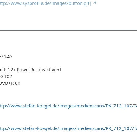
 http://www.sysprofile.de/images/button.gif]
X-712A
it: 12x PowerRec deaktiviert
0 T02
 DVD+R 8x
ttp://www.stefan-koegel.de/images/medienscans/PX_712_107/Ta
ttp://www.stefan-koegel.de/images/medienscans/PX_712_107/