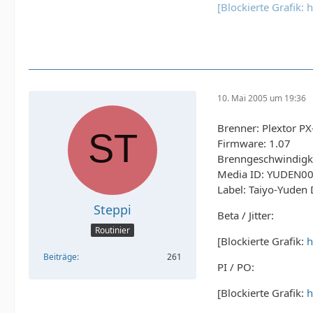
[Blockierte Grafik:
10. Mai 2005 um 19:36
Brenner: Plextor P
Firmware: 1.07
Brenngeschwindigke
Media ID: YUDEN00
Label: Taiyo-Yuden
Steppi
Beta / Jitter:
Routinier
[Blockierte Grafik:
h
Beiträge
261
PI / PO:
[Blockierte Grafik:
h