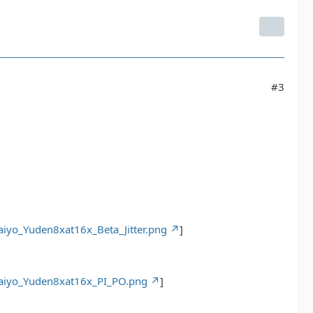
#3
iyo_Yuden8xat16x_Beta_Jitter.png
]
Taiyo_Yuden8xat16x_PI_PO.png
]