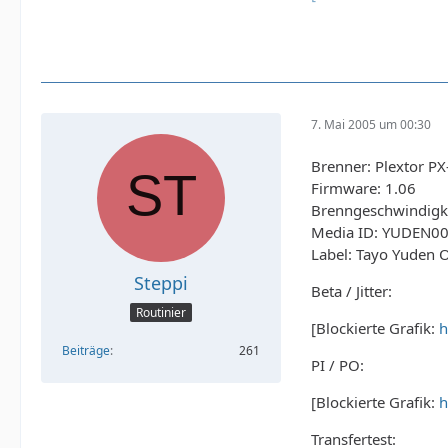
7. Mai 2005 um 00:30
Brenner: Plextor P
Firmware: 1.06
Brenngeschwindigke
Media ID: YUDEN0
Label: Tayo Yuden 
Steppi
Beta / Jitter:
Routinier
[Blockierte Grafik:
h
Beiträge
261
PI / PO:
[Blockierte Grafik:
h
Transfertest: