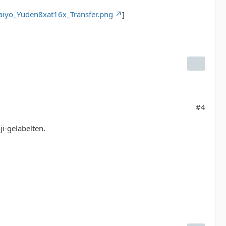
aiyo_Yuden8xat16x_Transfer.png
]
#4
ji-gelabelten.