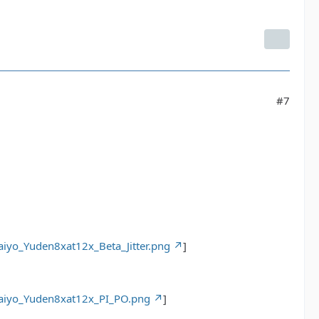
#7
iyo_Yuden8xat12x_Beta_Jitter.png
]
Taiyo_Yuden8xat12x_PI_PO.png
]