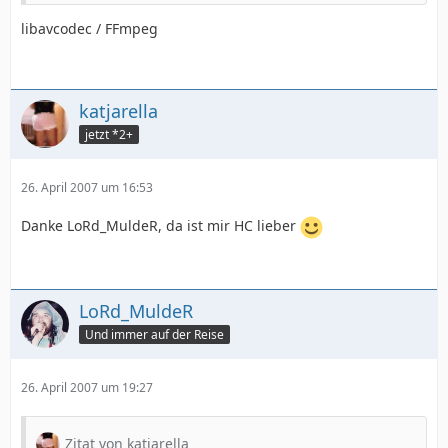
libavcodec / FFmpeg
katjarella
jetzt *2+
26. April 2007 um 16:53
Danke LoRd_MuldeR, da ist mir HC lieber
LoRd_MuldeR
Und immer auf der Reise
26. April 2007 um 19:27
Zitat von katjarella