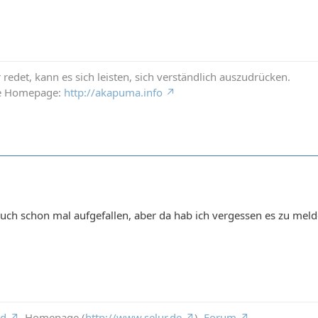
redet, kann es sich leisten, sich verständlich auszudrücken.
ne Homepage:
http://akapuma.info
s auch schon mal aufgefallen, aber da hab ich vergessen es zu mel
rd
, Homepage (
http://www.selur.de
),
Forum