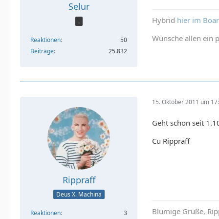
Selur
Hybrid
hier im Boa
.
Wünsche allen ein p
Reaktionen
50
Beiträge
25.832
15. Oktober 2011 um 17
Geht schon seit 1.10
Cu Rippraff
Rippraff
Deus X. Machina
Blumige Grüße, Rip
Reaktionen
3