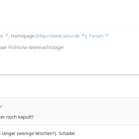
rd
, Homepage (
http://www.selur.de
),
Forum
aar fröhliche Weihnachtstage!
ur
er noch kaputt?
s länger (wenige Wochen?). Schade!