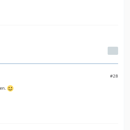
#28
den.