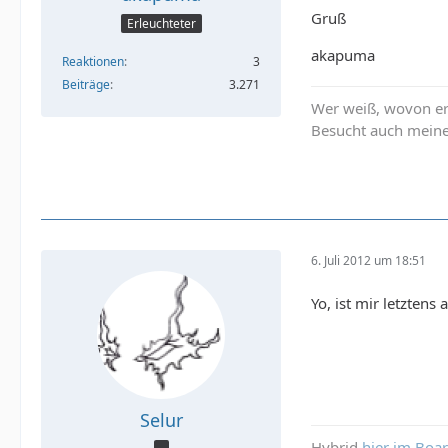
Gruß
Erleuchteter
akapuma
Reaktionen
3
Beiträge
3.271
Wer weiß, wovon er 
Besucht auch mei
6. Juli 2012 um 18:51
Yo, ist mir letzten
Selur
Hybrid
hier im Boa