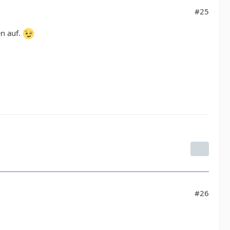
#25
en auf.
#26