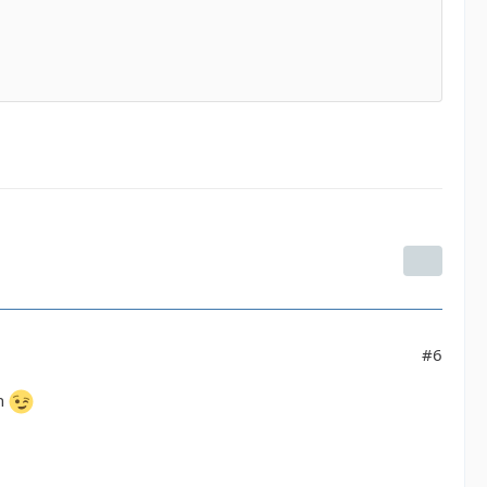
#6
an