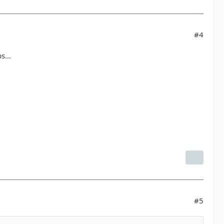
#4
s...
#5