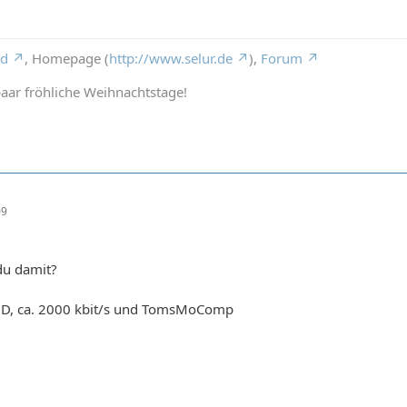
rd
, Homepage (
http://www.selur.de
),
Forum
aar fröhliche Weihnachtstage!
09
du damit?
XviD, ca. 2000 kbit/s und TomsMoComp