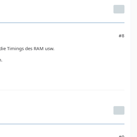
#8
 die Timings des RAM usw.
n.
#9