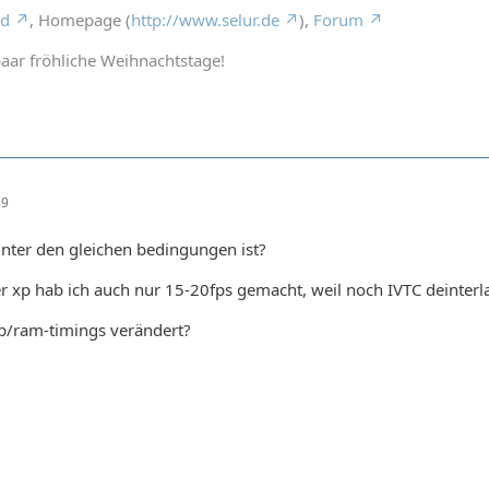
rd
, Homepage (
http://www.selur.de
),
Forum
aar fröhliche Weihnachtstage!
59
unter den gleichen bedingungen ist?
 xp hab ich auch nur 15-20fps gemacht, weil noch IVTC deinterla
sb/ram-timings verändert?