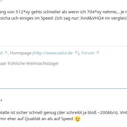
ng von 512*xy gehts schneller als wenn ich 704*xy nehme,.. Je 
sicha uch einiges im Speed. (Ich sag nur: Xvid&VHQ4 im vergle
rd
, Homepage (
http://www.selur.de
),
Forum
aar fröhliche Weihnachtstage!
44
latte ist sicher schnell genug (der schreibt ja bloß ~200kb/s). 
ir eher auf Qualität an als auf Speed