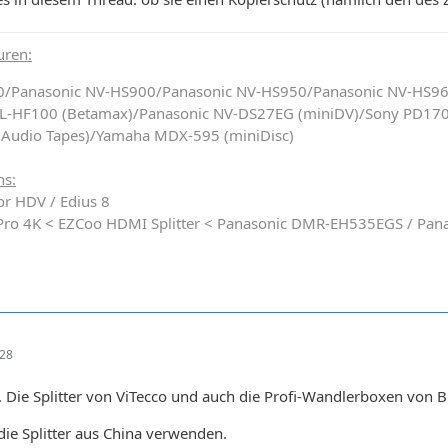
uren:
0/Panasonic NV-HS900/Panasonic NV-HS950/Panasonic NV-HS9
SL-HF100 (Betamax)/Panasonic NV-DS27EG (miniDV)/Sony PD170
(Audio Tapes)/Yamaha MDX-595 (miniDisc)
ns:
for HDV / Edius 8
y Pro 4K < EZCoo HDMI Splitter < Panasonic DMR-EH535EGS / Pa
:28
. Die Splitter von ViTecco und auch die Profi-Wandlerboxen von 
die Splitter aus China verwenden.