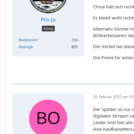
China hält sich nic
Es bleibt wohl nicht
Pro Jo
Alternativ könnte m
König
Bildverbesserer) da
Reaktionen
150
Der Vorteil bei die
Beiträge
805
Die Preise für eine
20. Februar 2023 um 19
Der Splitter ist nu
digitalen Strream c
Leider sind fast a
eine Kaufkassette/L