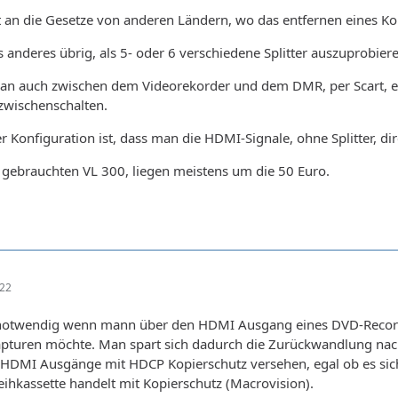
ht an die Gesetze von anderen Ländern, wo das entfernen eines Ko
s anderes übrig, als 5- oder 6 verschiedene Splitter auszuprobieren
an auch zwischen dem Videorekorder und dem DMR, per Scart, ein
zwischenschalten.
ser Konfiguration ist, dass man die HDMI-Signale, ohne Splitter, 
n gebrauchten VL 300, liegen meistens um die 50 Euro.
:22
r notwendig wenn mann über den HDMI Ausgang eines DVD-Recorder
apturen möchte. Man spart sich dadurch die Zurückwandlung nach 
lle HDMI Ausgänge mit HDCP Kopierschutz versehen, egal ob es s
eihkassette handelt mit Kopierschutz (Macrovision).