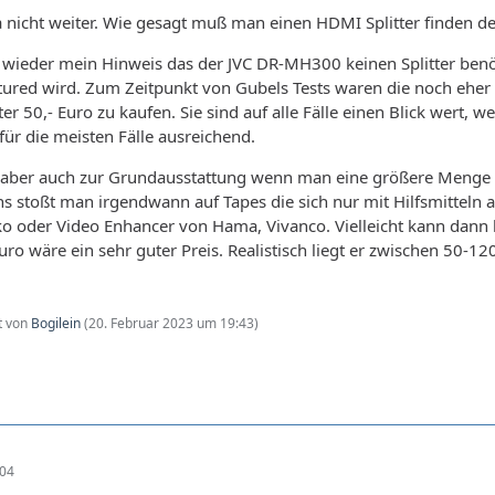
da nicht weiter. Wie gesagt muß man einen HDMI Splitter finden d
ieder mein Hinweis das der JVC DR-MH300 keinen Splitter benöt
ured wird. Zum Zeitpunkt von Gubels Tests waren die noch eher 
er 50,- Euro zu kaufen. Sie sind auf alle Fälle einen Blick wert, we
für die meisten Fälle ausreichend.
t aber auch zur Grundausstattung wenn man eine größere Menge
s stoßt man irgendwann auf Tapes die sich nur mit Hilfsmitteln a
ko oder Video Enhancer von Hama, Vivanco. Vielleicht kann dann b
Euro wäre ein sehr guter Preis. Realistisch liegt er zwischen 50-1
zt von
Bogilein
(
20. Februar 2023 um 19:43
)
:04