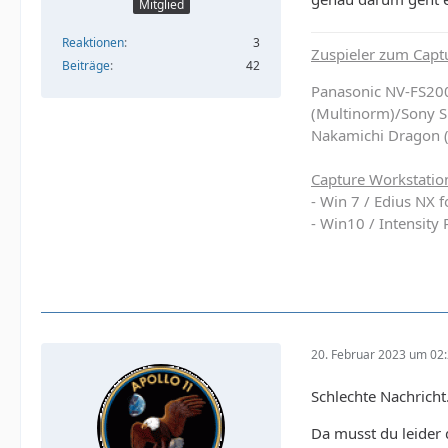
Mitglied
Reaktionen
3
Zuspieler zum Capt
Beiträge
42
Panasonic NV-FS20
(Multinorm)/Sony 
Nakamichi Dragon 
Capture Workstatio
- Win 7 / Edius NX 
- Win10 / Intensit
20. Februar 2023 um 02
Schlechte Nachricht
Da musst du leider 