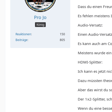
Dass du einen Freund
Es fehlen meistens 
Pro Jo
Audio-Versatz:
König
Einen Audio-Versatz
Reaktionen
150
Beiträge
805
Es kann auch am Cod
Meistens wurde ein f
HDMI-Splitter:
Ich kann es jetzt n
Dazu müssten theore
Aber das wirst du s
Der 1x2-Splitter, 
Wenn du eine besser