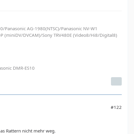
60/Panasonic AG-1980(NTSC)/Panasonic NV-W1
P (miniDV/DVCAM)/Sony TRV480E (Video8/Hi8/Digital8)
nasonic DMR-ES10
#122
das Rattern nicht mehr weg.