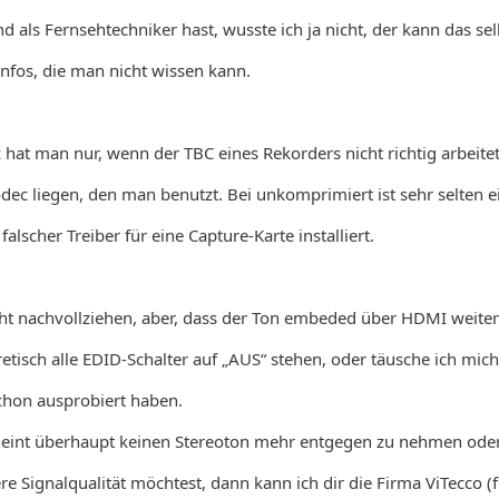
 als Fernsehtechniker hast, wusste ich ja nicht, der kann das sel
Infos, die man nicht wissen kann.
 hat man nur, wenn der TBC eines Rekorders nicht richtig arbeitet,
ec liegen, den man benutzt. Bei unkomprimiert ist sehr selten 
alscher Treiber für eine Capture-Karte installiert.
icht nachvollziehen, aber, dass der Ton embeded über HDMI weiterg
tisch alle EDID-Schalter auf „AUS“ stehen, oder täusche ich mic
chon ausprobiert haben.
scheint überhaupt keinen Stereoton mehr entgegen zu nehmen ode
e Signalqualität möchtest, dann kann ich dir die Firma ViTecco 