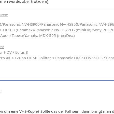
men würde, aber trotzdem)
uren:
0/Panasonic NV-HS900/Panasonic NV-HS950/Panasonic NV-HS9
SL-HF100 (Betamax)/Panasonic NV-DS27EG (miniDV)/Sony PD170
(Audio Tapes)/Yamaha MDX-595 (miniDisc)
ns:
for HDV / Edius 8
y Pro 4K < EZCoo HDMI Splitter < Panasonic DMR-EH535EGS / Pa
20
on um eine VHS-Kopie? Sollte das der Fall sein, dann bringt man 