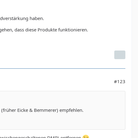
Bildverstärkung haben.
ehen, dass diese Produkte funktionieren.
#123
co (früher Eicke & Bemmerer) empfehlen.
s zwischengeschaltenen DMR) entfernen