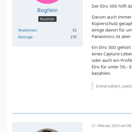
Der Elro 300 hilft 
Bogilein
Darum auch immer w
Routinier
Kopierschutz gecapt
einige davon für unt
Reaktionen
53
Panasonics ist aber 
Beiträge
270
Ein Elro 300 gehör
eines Capture-Leben
oder auch ein Profi
Elro für unter 50,- 
bezahlen.
Einmal editiert, zulet
21. Februar 2023 um 08