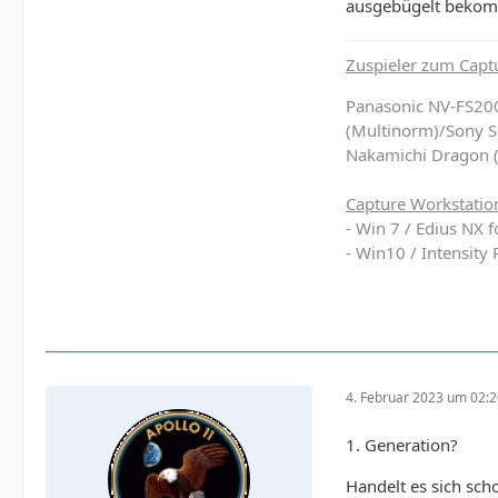
ausgebügelt bekom
Zuspieler zum Capt
Panasonic NV-FS20
(Multinorm)/Sony 
Nakamichi Dragon 
Capture Workstatio
- Win 7 / Edius NX 
- Win10 / Intensit
4. Februar 2023 um 02:
1. Generation?
Handelt es sich sch