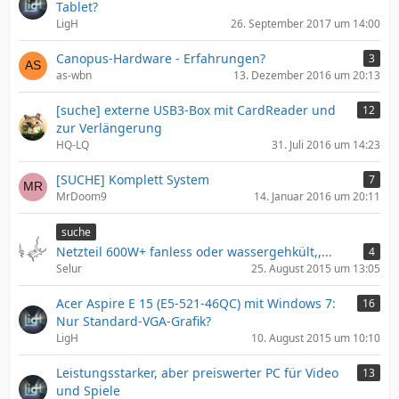
Tablet?
LigH
26. September 2017 um 14:00
Canopus-Hardware - Erfahrungen?
3
as-wbn
13. Dezember 2016 um 20:13
[suche] externe USB3-Box mit CardReader und
12
zur Verlängerung
HQ-LQ
31. Juli 2016 um 14:23
[SUCHE] Komplett System
7
MrDoom9
14. Januar 2016 um 20:11
suche
Netzteil 600W+ fanless oder wassergehkült,,...
4
Selur
25. August 2015 um 13:05
Acer Aspire E 15 (E5-521-46QC) mit Windows 7:
16
Nur Standard-VGA-Grafik?
LigH
10. August 2015 um 10:10
Leistungsstarker, aber preiswerter PC für Video
13
und Spiele