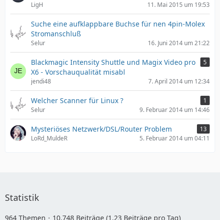
LigH
11. Mai 2015 um 19:53
Suche eine aufklappbare Buchse für nen 4pin-Molex
Stromanschluß
Selur
16. Juni 2014 um 21:22
Blackmagic Intensity Shuttle und Magix Video pro
5
X6 - Vorschauqualität misabl
jendi48
7. April 2014 um 12:34
Welcher Scanner für Linux ?
1
Selur
9. Februar 2014 um 14:46
Mysteriöses Netzwerk/DSL/Router Problem
13
LoRd_MuldeR
5. Februar 2014 um 04:11
Statistik
964 Themen
10.748 Beiträge (1,23 Beiträge pro Tag)