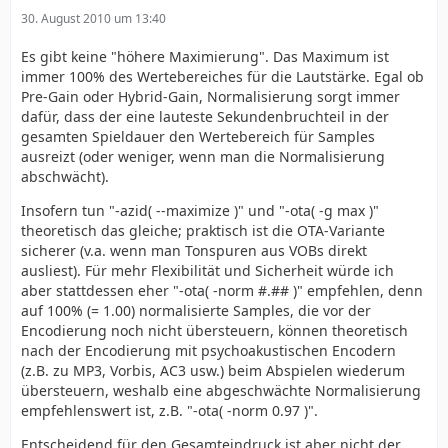
30. August 2010 um 13:40
Es gibt keine "höhere Maximierung". Das Maximum ist
immer 100% des Wertebereiches für die Lautstärke. Egal ob
Pre-Gain oder Hybrid-Gain, Normalisierung sorgt immer
dafür, dass der eine lauteste Sekundenbruchteil in der
gesamten Spieldauer den Wertebereich für Samples
ausreizt (oder weniger, wenn man die Normalisierung
abschwächt).
Insofern tun "-azid( --maximize )" und "-ota( -g max )"
theoretisch das gleiche; praktisch ist die OTA-Variante
sicherer (v.a. wenn man Tonspuren aus VOBs direkt
ausliest). Für mehr Flexibilität und Sicherheit würde ich
aber stattdessen eher "-ota( -norm #.## )" empfehlen, denn
auf 100% (= 1.00) normalisierte Samples, die vor der
Encodierung noch nicht übersteuern, können theoretisch
nach der Encodierung mit psychoakustischen Encodern
(z.B. zu MP3, Vorbis, AC3 usw.) beim Abspielen wiederum
übersteuern, weshalb eine abgeschwächte Normalisierung
empfehlenswert ist, z.B. "-ota( -norm 0.97 )".
Entscheidend für den Gesamteindruck ist aber nicht der