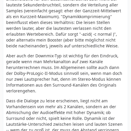
lauteste Sekundenbruchteil, sondern die Verteilung aller
Samples (vereinfacht gesagt: eher der Ganzzeit-Mittelwert
als ein Kurzzeit-Maximum). "Dynamikkomprimierung"
beeinflusst eben dieses Verhältnis: Die leisen Stellen
werden lauter, aber die lautesten verlassen nicht den
erlaubten Wertebereich. Dafür sorgt "-azid( -c normal )",
oder alternativ mein Booster (aber bitte möglichst nicht
beide nacheinander), jeweils auf unterschiedliche Weise.
Aber auch der Downmix-Typ ist wichtig für den Eindruck,
gerade wenn man Mehrkanalton auf zwei Kanäle
herunterrechnen muss. Im Allgemeinen sollte auch dann
der Dolby-ProLogic-II-Modus sinnvoll sein, wenn man doch
nur zwei Lautsprecher hat, denn im Stereo-Modus können
Informationen aus den Surround-Kanälen des Originals
verlorengehen.
Dass die Dialoge zu leise erscheinen, liegt nicht am
Vorhandensein von mehr als 2 Kanälen, sondern an der
Abmischung der Audioeffekte mit hoher Dynamik; ob
Surround oder nicht, spielt keine Rolle. Dynamik ist der
Lautstärke-Unterschied zwischen leisen und lauten Szenen
-- wem der zu groß ist, der muss den Abstand verringern ...