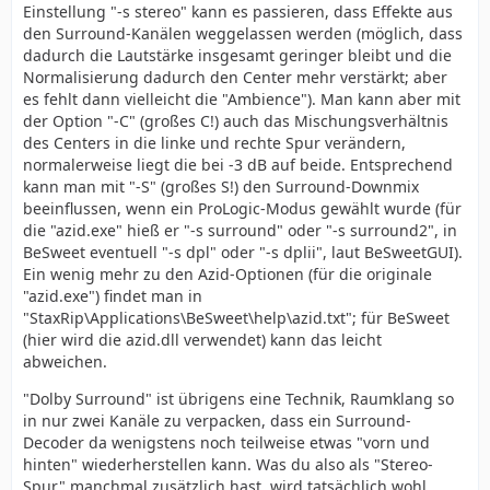
Einstellung "-s stereo" kann es passieren, dass Effekte aus
den Surround-Kanälen weggelassen werden (möglich, dass
dadurch die Lautstärke insgesamt geringer bleibt und die
Normalisierung dadurch den Center mehr verstärkt; aber
es fehlt dann vielleicht die "Ambience"). Man kann aber mit
der Option "-C" (großes C!) auch das Mischungsverhältnis
des Centers in die linke und rechte Spur verändern,
normalerweise liegt die bei -3 dB auf beide. Entsprechend
kann man mit "-S" (großes S!) den Surround-Downmix
beeinflussen, wenn ein ProLogic-Modus gewählt wurde (für
die "azid.exe" hieß er "-s surround" oder "-s surround2", in
BeSweet eventuell "-s dpl" oder "-s dplii", laut BeSweetGUI).
Ein wenig mehr zu den Azid-Optionen (für die originale
"azid.exe") findet man in
"StaxRip\Applications\BeSweet\help\azid.txt"; für BeSweet
(hier wird die azid.dll verwendet) kann das leicht
abweichen.
"Dolby Surround" ist übrigens eine Technik, Raumklang so
in nur zwei Kanäle zu verpacken, dass ein Surround-
Decoder da wenigstens noch teilweise etwas "vorn und
hinten" wiederherstellen kann. Was du also als "Stereo-
Spur" manchmal zusätzlich hast, wird tatsächlich wohl