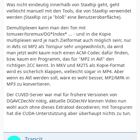
Was nicht eindeutig innerhalb von StaxRip geht, geht
vielleicht manuell mit den Tools, die von StaxRip verwendet
werden (StaxRip ist ja "bloß" eine Benutzeroberfläche).
Demultiplexen kann man den Ton mit
tsmuxer/tsremux/DG*Index* ... - und in die Kopie
multiplexen wird je nach Zielformat auch möglich sein; nur
in AVIs ist MP2 als Tonspur sehr ungewöhnlich, da wird
man jetzt wohl kaum noch einen ACM-Codec dafür finden,
bzw. kaum ein Programm, das für "MP2 in AVI" den
richtigen 2CC kennt. In MKV und M2TS als Kopie-Format
wird es sicherlich klappen, vielleicht sogar in MP4. Aber
wenn es AVI werden soll, wäre es wohl besser, MP2/MPA in
MP3 zu konvertieren.
Der CUVID-Server war mal für frühere Versionen von
DGAVCDecNV nötig, aktuelle DGDecNV können Video nun
wohl auch ohne dieses Extratool decodieren; mit Tonspuren
hat die CUDA-Unterstützung aber überhaupt nichts zu tun.
Trancit