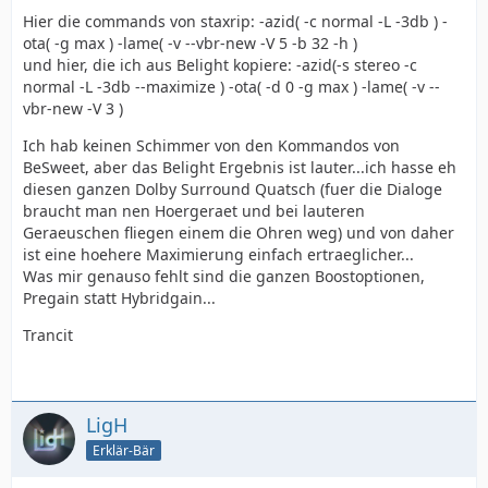
Hier die commands von staxrip: -azid( -c normal -L -3db ) -
ota( -g max ) -lame( -v --vbr-new -V 5 -b 32 -h )
und hier, die ich aus Belight kopiere: -azid(-s stereo -c
normal -L -3db --maximize ) -ota( -d 0 -g max ) -lame( -v --
vbr-new -V 3 )
Ich hab keinen Schimmer von den Kommandos von
BeSweet, aber das Belight Ergebnis ist lauter...ich hasse eh
diesen ganzen Dolby Surround Quatsch (fuer die Dialoge
braucht man nen Hoergeraet und bei lauteren
Geraeuschen fliegen einem die Ohren weg) und von daher
ist eine hoehere Maximierung einfach ertraeglicher...
Was mir genauso fehlt sind die ganzen Boostoptionen,
Pregain statt Hybridgain...
Trancit
LigH
Erklär-Bär