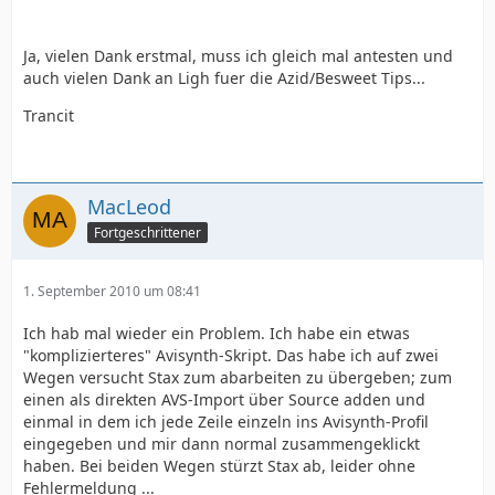
Ich hab ein paar Sachen bezüglich BeSweet
geändert/hinzugefügt.
Ja, vielen Dank erstmal, muss ich gleich mal antesten und
@all
auch vielen Dank an Ligh fuer die Azid/Besweet Tips...
1.1.6.9 beta (2010-08-31)
Trancit
Improved source aspect ratio and frame rate
detection
New Getting Started dialog for beginners
MacLeod
Various tweaks to improve handling of rare
Fortgeschrittener
formats
Updated DGMPGDec to version 1.5.8
1. September 2010 um 08:41
Replaced old folder browser with new vista folder
browser
Ich hab mal wieder ein Problem. Ich habe ein etwas
Fixed bug video delay in MKV not detected
"komplizierteres" Avisynth-Skript. Das habe ich auf zwei
Added various eac3to and BeSweet options
Wegen versucht Stax zum abarbeiten zu übergeben; zum
Updated x264 to r1703
einen als direkten AVS-Import über Source adden und
einmal in dem ich jede Zeile einzeln ins Avisynth-Profil
eingegeben und mir dann normal zusammengeklickt
https://sourceforge.net/projects/staxm…
haben. Bei beiden Wegen stürzt Stax ab, leider ohne
eta.7z/download
Fehlermeldung ...