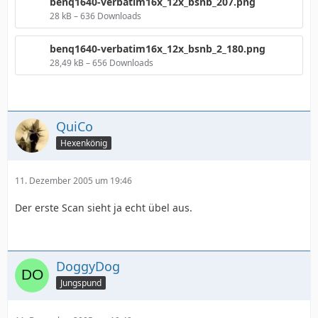
benq1640-verbatim16x_12x_bsnb_207.png
28 kB – 636 Downloads
benq1640-verbatim16x_12x_bsnb_2_180.png
28,49 kB – 656 Downloads
QuiCo
Hexenkönig
11. Dezember 2005 um 19:46
Der erste Scan sieht ja echt übel aus.
DoggyDog
Jungspund