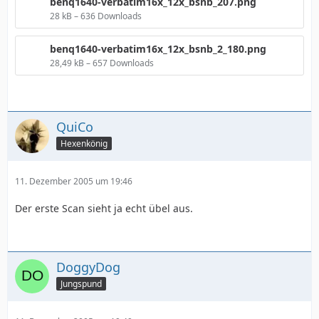
benq1640-verbatim16x_12x_bsnb_207.png
28 kB – 636 Downloads
benq1640-verbatim16x_12x_bsnb_2_180.png
28,49 kB – 657 Downloads
QuiCo
Hexenkönig
11. Dezember 2005 um 19:46
Der erste Scan sieht ja echt übel aus.
DoggyDog
Jungspund