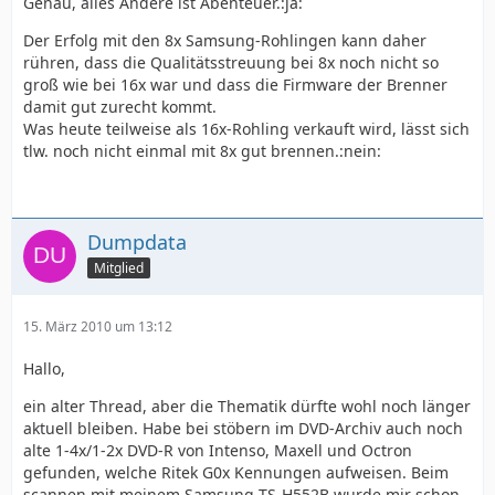
Genau, alles Andere ist Abenteuer.:ja:
Der Erfolg mit den 8x Samsung-Rohlingen kann daher
rühren, dass die Qualitätsstreuung bei 8x noch nicht so
groß wie bei 16x war und dass die Firmware der Brenner
damit gut zurecht kommt.
Was heute teilweise als 16x-Rohling verkauft wird, lässt sich
tlw. noch nicht einmal mit 8x gut brennen.:nein:
Dumpdata
Mitglied
15. März 2010 um 13:12
Hallo,
ein alter Thread, aber die Thematik dürfte wohl noch länger
aktuell bleiben. Habe bei stöbern im DVD-Archiv auch noch
alte 1-4x/1-2x DVD-R von Intenso, Maxell und Octron
gefunden, welche Ritek G0x Kennungen aufweisen. Beim
scannen mit meinem Samsung TS-H552B wurde mir schon