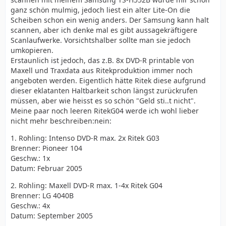
ganz schön mulmig, jedoch liest ein alter Lite-On die
Scheiben schon ein wenig anders. Der Samsung kann halt
scannen, aber ich denke mal es gibt aussagekräftigere
Scanlaufwerke. Vorsichtshalber sollte man sie jedoch
umkopieren.
Erstaunlich ist jedoch, das z.B. 8x DVD-R printable von
Maxell und Traxdata aus Ritekproduktion immer noch
angeboten werden. Eigentlich hätte Ritek diese aufgrund
dieser eklatanten Haltbarkeit schon längst zurückrufen
müssen, aber wie heisst es so schön "Geld sti..t nicht".
Meine paar noch leeren RitekG04 werde ich wohl lieber
nicht mehr beschreiben:nein:
1. Rohling: Intenso DVD-R max. 2x Ritek G03
Brenner: Pioneer 104
Geschw.: 1x
Datum: Februar 2005
2. Rohling: Maxell DVD-R max. 1-4x Ritek G04
Brenner: LG 4040B
Geschw.: 4x
Datum: September 2005