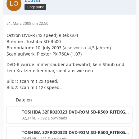
Jungspund
21. März 2008 um 22:50
Octron DVD-R (4x speed) Ritek G04
Brenner: Toshiba SD-R500
Brenndatum: 10. July 2003 (also vor ca. 4,5 Jahren)
Scanlaufwerk: Plextor PX-760A (1.07)
DVD-R wurde immer sauber aufbewahrt, kein Staub und
kein Kratzer erkennbar, sieht aus wie neu.
Bild1: scan mit 2x speed.
Bild2: scan mit 12x speed.
Dateien
TOSHIBA 32FR020323 DVD-ROM SD-R500_RITEKG04_DVDR PX-760A _Mar 21 2008 21h33m40s047ms_2x.png
32,31 kB – 592 Downloads
TOSHIBA 32FR020323 DVD-ROM SD-R500_RITEKG04_DVDR PX-760A _Mar 21 2008 20h21m24s125ms_12x.png
24,43 kB – 551 Downloads