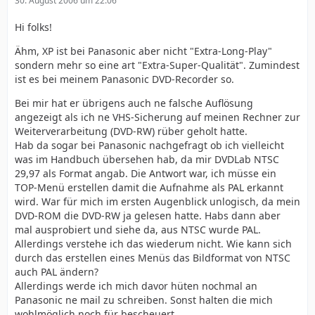
30. August 2006 um 22:06
Hi folks!
Ähm, XP ist bei Panasonic aber nicht "Extra-Long-Play"
sondern mehr so eine art "Extra-Super-Qualität". Zumindest
ist es bei meinem Panasonic DVD-Recorder so.
Bei mir hat er übrigens auch ne falsche Auflösung
angezeigt als ich ne VHS-Sicherung auf meinen Rechner zur
Weiterverarbeitung (DVD-RW) rüber geholt hatte.
Hab da sogar bei Panasonic nachgefragt ob ich vielleicht
was im Handbuch übersehen hab, da mir DVDLab NTSC
29,97 als Format angab. Die Antwort war, ich müsse ein
TOP-Menü erstellen damit die Aufnahme als PAL erkannt
wird. War für mich im ersten Augenblick unlogisch, da mein
DVD-ROM die DVD-RW ja gelesen hatte. Habs dann aber
mal ausprobiert und siehe da, aus NTSC wurde PAL.
Allerdings verstehe ich das wiederum nicht. Wie kann sich
durch das erstellen eines Menüs das Bildformat von NTSC
auch PAL ändern?
Allerdings werde ich mich davor hüten nochmal an
Panasonic ne mail zu schreiben. Sonst halten die mich
wohlmöglich noch für bescheuert.