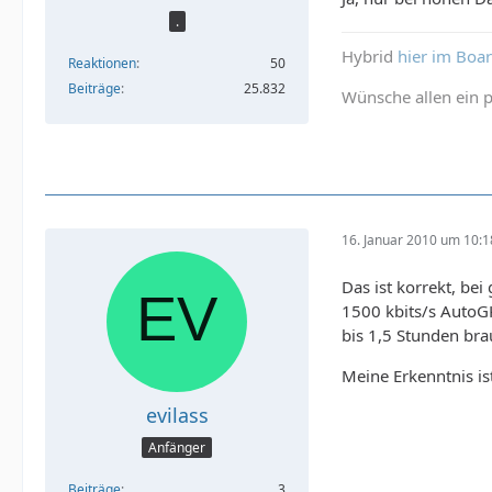
.
Hybrid
hier im Boa
Reaktionen
50
Beiträge
25.832
Wünsche allen ein p
16. Januar 2010 um 10:1
Das ist korrekt, be
1500 kbits/s AutoGK
bis 1,5 Stunden bra
Meine Erkenntnis is
evilass
Anfänger
Beiträge
3