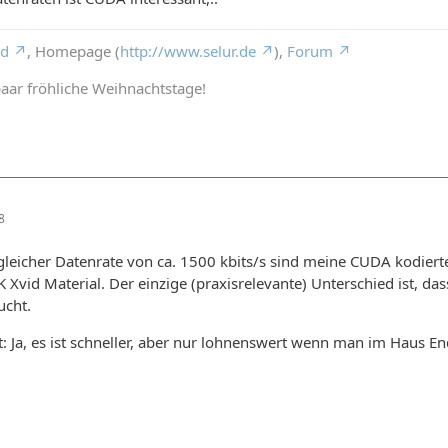
rd
, Homepage (
http://www.selur.de
),
Forum
aar fröhliche Weihnachtstage!
8
i gleicher Datenrate von ca. 1500 kbits/s sind meine CUDA kodier
 Xvid Material. Der einzige (praxisrelevante) Unterschied ist,
ucht.
t: Ja, es ist schneller, aber nur lohnenswert wenn man im Haus E