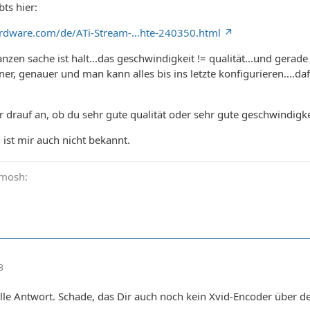
bts hier:
rdware.com/de/ATi-Stream-…hte-240350.html
anzen sache ist halt...das geschwindigkeit != qualität...und gerad
ner, genauer und man kann alles bis ins letzte konfigurieren....d
 drauf an, ob du sehr gute qualität oder sehr gute geschwindigk
 ist mir auch nicht bekannt.
 :mosh:
3
lle Antwort. Schade, das Dir auch noch kein Xvid-Encoder über d