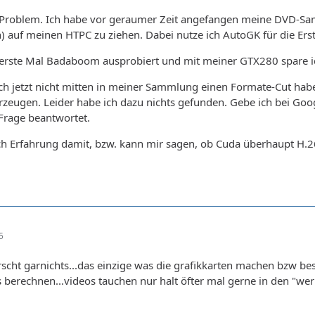
 Problem. Ich habe vor geraumer Zeit angefangen meine DVD-Sam
) auf meinen HTPC zu ziehen. Dabei nutze ich AutoGK für die Ers
erste Mal Badaboom ausprobiert und mit meiner GTX280 spare ich 
ich jetzt nicht mitten in meiner Sammlung einen Formate-Cut h
erzeugen. Leider habe ich dazu nichts gefunden. Gebe ich bei G
Frage beantwortet.
h Erfahrung damit, bzw. kann mir sagen, ob Cuda überhaupt H.2
5
rrscht garnichts...das einzige was die grafikkarten machen bzw 
s berechnen...videos tauchen nur halt öfter mal gerne in den "wer