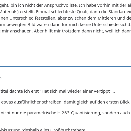
geht, bin ich nicht der Anspruchvollste. Ich habe vorhin mit de
terials) erstellt. Einmal schlechteste Quali, dann die Standarde
inen Unterschied feststellen, aber zwischen dem Mittleren und 
im bewegten Bild waren dann für mich keine Unterschiede sichtba
 mir anschauen. Aber hilft mir trotzdem dann nicht, weil ich dann
0
itel dachte ich erst "Hat sich mal wieder einer vertippt"...
twas ausführlicher schreiben, damit gleich auf den ersten Blick kl
 nicht nur die parametrische H.263-Quantisierung, sondern auc
Abkürzung (deshalb alles Großbuchstaben).