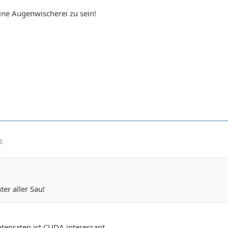
ine Augenwischerei zu sein!
6
ter aller Sau!
tenraten ist CUDA interessant,..