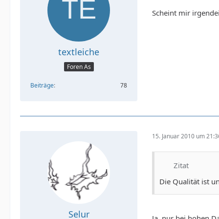
Scheint mir irgende
textleiche
Foren As
Beiträge
78
15. Januar 2010 um 21:3
Zitat
Die Qualität ist un
Selur
Ja, nur bei hohen Da