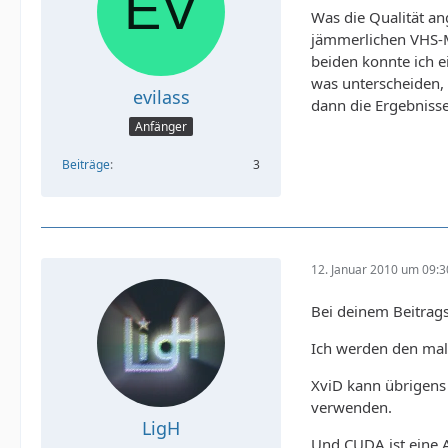
Was die Qualität an
jämmerlichen VHS-Ma
beiden konnte ich e
was unterscheiden, 
evilass
dann die Ergebnisse
Anfänger
Beiträge
3
12. Januar 2010 um 09:3
Bei deinem Beitragst
Ich werden den mal e
XviD kann übrigens
verwenden.
LigH
Und CUDA ist eine 