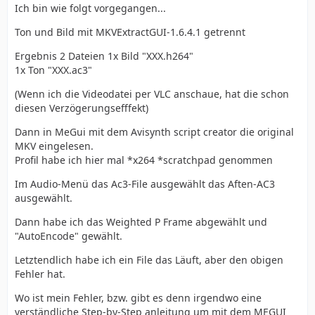
Ich bin wie folgt vorgegangen...
Ton und Bild mit MKVExtractGUI-1.6.4.1 getrennt
Ergebnis 2 Dateien 1x Bild "XXX.h264"
1x Ton "XXX.ac3"
(Wenn ich die Videodatei per VLC anschaue, hat die schon
diesen Verzögerungsefffekt)
Dann in MeGui mit dem Avisynth script creator die original
MKV eingelesen.
Profil habe ich hier mal *x264 *scratchpad genommen
Im Audio-Menü das Ac3-File ausgewählt das Aften-AC3
ausgewählt.
Dann habe ich das Weighted P Frame abgewählt und
"AutoEncode" gewählt.
Letztendlich habe ich ein File das Läuft, aber den obigen
Fehler hat.
Wo ist mein Fehler, bzw. gibt es denn irgendwo eine
verständliche Step-by-Step anleitung um mit dem MEGUI