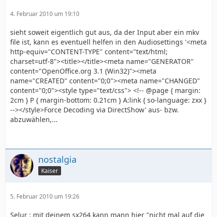
4. Februar 2010 um 19:10
sieht soweit eigentlich gut aus, da der Input aber ein mkv
file ist, kann es eventuell helfen in den Audiosettings '<meta
http-equiv="CONTENT-TYPE" content="text/html;
charset=utf-8"><title></title><meta name="GENERATOR"
content="OpenOffice.org 3.1 (Win32)"><meta
name="CREATED" content="0;0"><meta name="CHANGED"
content="0;0"><style type="text/css"> <!-- @page { margin:
2cm } P { margin-bottom: 0.21cm } A:link { so-language: zxx }
--></style>Force Decoding via DirectShow' aus- bzw.
abzuwählen,...
nostalgia
Kaiser
5. Februar 2010 um 19:26
Selur : mit deinem sx264 kann mann hier "nicht mal auf die