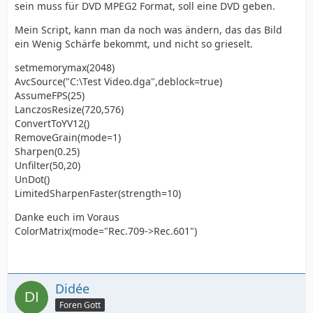
sein muss für DVD MPEG2 Format, soll eine DVD geben.
Mein Script, kann man da noch was ändern, das das Bild
ein Wenig Schärfe bekommt, und nicht so grieselt.
setmemorymax(2048)
AvcSource("C:\Test Video.dga",deblock=true)
AssumeFPS(25)
LanczosResize(720,576)
ConvertToYV12()
RemoveGrain(mode=1)
Sharpen(0.25)
Unfilter(50,20)
UnDot()
LimitedSharpenFaster(strength=10)
Danke euch im Voraus
ColorMatrix(mode="Rec.709->Rec.601")
Didée
Foren Gott