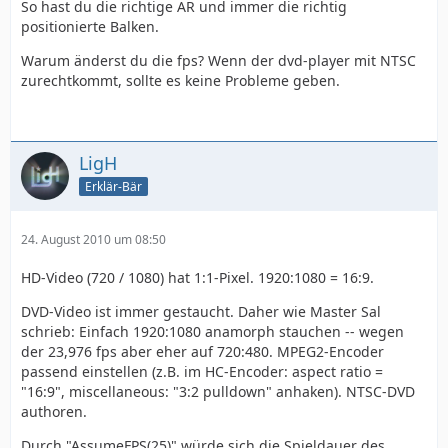
So hast du die richtige AR und immer die richtig
positionierte Balken.
Warum änderst du die fps? Wenn der dvd-player mit NTSC
zurechtkommt, sollte es keine Probleme geben.
LigH
Erklär-Bär
24. August 2010 um 08:50
HD-Video (720 / 1080) hat 1:1-Pixel. 1920:1080 = 16:9.
DVD-Video ist immer gestaucht. Daher wie Master Sal
schrieb: Einfach 1920:1080 anamorph stauchen -- wegen
der 23,976 fps aber eher auf 720:480. MPEG2-Encoder
passend einstellen (z.B. im HC-Encoder: aspect ratio =
"16:9", miscellaneous: "3:2 pulldown" anhaken). NTSC-DVD
authoren.
Durch "AssumeFPS(25)" würde sich die Spieldauer des