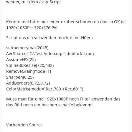
weider, mit dem avsp Script
Könnte mal bitte hier einer drüber schauen ob das so OK ist
1920x1080P = 720x576 PAL
Script das ich verwenden möchte mit HCenc
setmemorymax(2048)
AvcSource("C:\Test Video.dga",deblock=true)
AssumeFPS(25)
Spline36Resize(720,432)
RemoveGrain(mode=1)
Sharpen(0.25)
AddBorders(0,72,0,72)
ColorMatrix(mode="Rec.709->Rec.601")
Muss man für eine 1920x1080P noch Filter anwenden das
das Bild noch ein bischen schärfe bekommt
Vorhanden Source