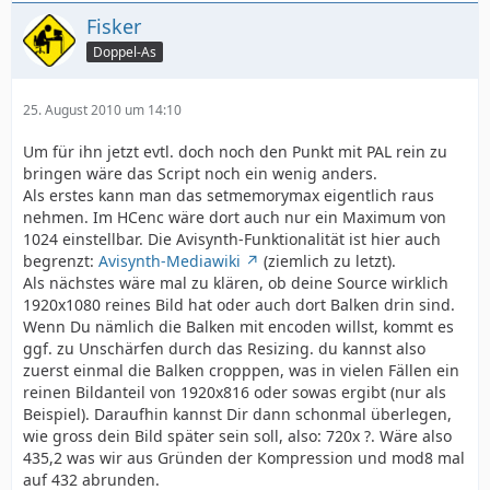
Fisker
Doppel-As
25. August 2010 um 14:10
Um für ihn jetzt evtl. doch noch den Punkt mit PAL rein zu
bringen wäre das Script noch ein wenig anders.
Als erstes kann man das setmemorymax eigentlich raus
nehmen. Im HCenc wäre dort auch nur ein Maximum von
1024 einstellbar. Die Avisynth-Funktionalität ist hier auch
begrenzt:
Avisynth-Mediawiki
(ziemlich zu letzt).
Als nächstes wäre mal zu klären, ob deine Source wirklich
1920x1080 reines Bild hat oder auch dort Balken drin sind.
Wenn Du nämlich die Balken mit encoden willst, kommt es
ggf. zu Unschärfen durch das Resizing. du kannst also
zuerst einmal die Balken cropppen, was in vielen Fällen ein
reinen Bildanteil von 1920x816 oder sowas ergibt (nur als
Beispiel). Daraufhin kannst Dir dann schonmal überlegen,
wie gross dein Bild später sein soll, also: 720x ?. Wäre also
435,2 was wir aus Gründen der Kompression und mod8 mal
auf 432 abrunden.