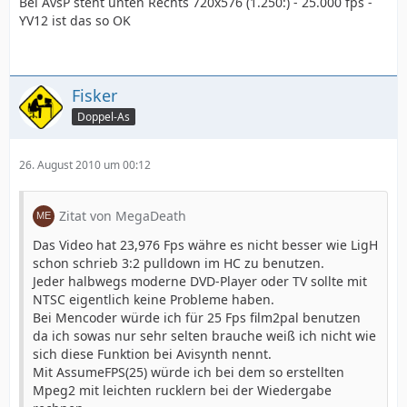
Bei AvsP steht unten Rechts 720x576 (1.250:) - 25.000 fps -
YV12 ist das so OK
Fisker
Doppel-As
26. August 2010 um 00:12
Zitat von MegaDeath
Das Video hat 23,976 Fps währe es nicht besser wie LigH
schon schrieb 3:2 pulldown im HC zu benutzen.
Jeder halbwegs moderne DVD-Player oder TV sollte mit
NTSC eigentlich keine Probleme haben.
Bei Mencoder würde ich für 25 Fps film2pal benutzen
da ich sowas nur sehr selten brauche weiß ich nicht wie
sich diese Funktion bei Avisynth nennt.
Mit AssumeFPS(25) würde ich bei dem so erstellten
Mpeg2 mit leichten rucklern bei der Wiedergabe