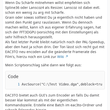
Wenn Du Schärfe mitnehmen willst empfehlen sich
Spline36 oder Lanscoz4 als Resizer. Lanscoz ist dabei evtl.
schon ein wenig zu arg mit Schärfe.
Grain oder sowas solltest Du ja eigentlich nicht haben und
somit den Punkt ganz rauslassen. Wenn Du dennoch
machen willst, kann ich aus eigener Erfahrung sagen, hat
sich der FFT3DGPU (vorsichtig mit den Einstellungen) als
sehr hilfreich herausgestellt.
Als fast letzter Punkt bleibt natürlich noch der PAL-Speedup,
aber den hast ja schon drin. Der Ton lässt sich recht gut mit
EAC3TO neu encoden auf die geänderte Framerate des
Film's, hierzu noch ein Link zur
Wiki
Mein Scriptvorschlag sähe dann wie folgt aus:
Code
AvcSource("C:\Test Video.dga",deblock=true)Cr
EAC3TO bietet auch GUI's zum Encoder an falls Du damit
besser klar kommst als mit der eigentlichen
Kommandozeile. Erstelle eine Batch im eac3to-Ordner und
schreib folgendes hinein