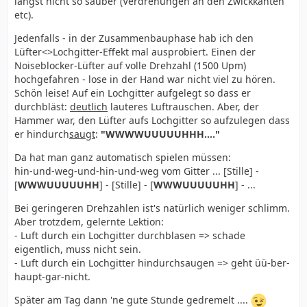
längst nicht so sauber (Verdrehungen an den Zwickkanten
etc).
Jedenfalls - in der Zusammenbauphase hab ich den
Lüfter<>Lochgitter-Effekt mal ausprobiert. Einen der
Noiseblocker-Lüfter auf volle Drehzahl (1500 Upm)
hochgefahren - lose in der Hand war nicht viel zu hören.
Schön leise! Auf ein Lochgitter aufgelegt so dass er
durchbläst:
deutlich
lauteres Luftrauschen. Aber, der
Hammer war, den Lüfter aufs Lochgitter so aufzulegen dass
er hindurch
saugt
:
"WWWWUUUUUHHH...."
Da hat man ganz automatisch spielen müssen:
hin-und-weg-und-hin-und-weg vom Gitter ... [Stille] -
[
WWWUUUUUHH
] - [Stille] - [
WWWUUUUUHH
] - ...
Bei geringeren Drehzahlen ist's natürlich weniger schlimm.
Aber trotzdem, gelernte Lektion:
- Luft durch ein Lochgitter durchblasen => schade
eigentlich, muss nicht sein.
- Luft durch ein Lochgitter hindurchsaugen => geht üü-ber-
haupt-gar-nicht.
Später am Tag dann 'ne gute Stunde gedremelt ....