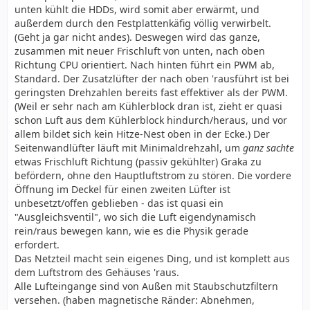
unten kühlt die HDDs, wird somit aber erwärmt, und
außerdem durch den Festplattenkäfig völlig verwirbelt.
(Geht ja gar nicht andes). Deswegen wird das ganze,
zusammen mit neuer Frischluft von unten, nach oben
Richtung CPU orientiert. Nach hinten führt ein PWM ab,
Standard. Der Zusatzlüfter der nach oben 'rausführt ist bei
geringsten Drehzahlen bereits fast effektiver als der PWM.
(Weil er sehr nach am Kühlerblock dran ist, zieht er quasi
schon Luft aus dem Kühlerblock hindurch/heraus, und vor
allem bildet sich kein Hitze-Nest oben in der Ecke.) Der
Seitenwandlüfter läuft mit Minimaldrehzahl, um
ganz sachte
etwas Frischluft Richtung (passiv gekühlter) Graka zu
befördern, ohne den Hauptluftstrom zu stören. Die vordere
Öffnung im Deckel für einen zweiten Lüfter ist
unbesetzt/offen geblieben - das ist quasi ein
"Ausgleichsventil", wo sich die Luft eigendynamisch
rein/raus bewegen kann, wie es die Physik gerade
erfordert.
Das Netzteil macht sein eigenes Ding, und ist komplett aus
dem Luftstrom des Gehäuses 'raus.
Alle Lufteingange sind von Außen mit Staubschutzfiltern
versehen. (haben magnetische Ränder: Abnehmen,