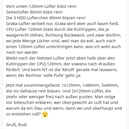
Vorn unten 120mm Lüfter bläst rein!
Seitenlüfter 80mm bläst rein!
Die 3 HDD-Lüfterchen 40mm blasen rein!
Graka-Lüfter wirbelt nur, Graka wird aber auch kaum heiß.
CPU-Lüfter 120mm bläst durch die Kühlrippen, die ja
waagerecht stehen, Richtung Rückwand, und zwar dorthin,
wo jede Menge Löcher sind, weil man da evtl. auch noch
einen 120mm Lüfter unterbringen kann, was ich wohl auch
noch tun werde!
Bleibt noch der Netzteil-Lüfter (sitzt oben halb über den
Kühlrippen der CPU) 120mm, der sowieso nach draußen
fördert. Und beim NT ist die 'Abluft' gerade mal lauwarm,
wenn der Rechner 'volle Pulle' geht.:ja:
Jetzt mal zusammengefasst: 1x120mm, 1x80mm, 3x40mm,
die ins Gehäuse rein blasen. Und 2x120mm-Lüfter, die
(mehr oder weniger frei) nach außen pusten. Man möge
mir bitteschön erklären, wer Übergewicht an Luft hat und
warum da ein Stau und wenn, dann wo und überhaupt und
so entstehen soll?
Gruß, Rudi