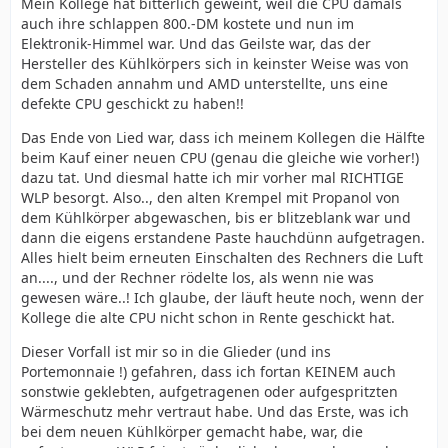
Mein Kollege hat bitterlich geweint, weil die CPU damals
auch ihre schlappen 800.-DM kostete und nun im
Elektronik-Himmel war. Und das Geilste war, das der
Hersteller des Kühlkörpers sich in keinster Weise was von
dem Schaden annahm und AMD unterstellte, uns eine
defekte CPU geschickt zu haben!!
Das Ende von Lied war, dass ich meinem Kollegen die Hälfte
beim Kauf einer neuen CPU (genau die gleiche wie vorher!)
dazu tat. Und diesmal hatte ich mir vorher mal RICHTIGE
WLP besorgt. Also.., den alten Krempel mit Propanol von
dem Kühlkörper abgewaschen, bis er blitzeblank war und
dann die eigens erstandene Paste hauchdünn aufgetragen.
Alles hielt beim erneuten Einschalten des Rechners die Luft
an...., und der Rechner rödelte los, als wenn nie was
gewesen wäre..! Ich glaube, der läuft heute noch, wenn der
Kollege die alte CPU nicht schon in Rente geschickt hat.
Dieser Vorfall ist mir so in die Glieder (und ins
Portemonnaie !) gefahren, dass ich fortan KEINEM auch
sonstwie geklebten, aufgetragenen oder aufgespritzten
Wärmeschutz mehr vertraut habe. Und das Erste, was ich
bei dem neuen Kühlkörper gemacht habe, war, die