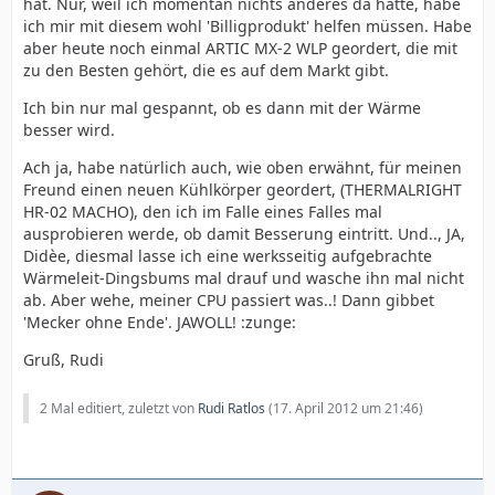
hat. Nur, weil ich momentan nichts anderes da hatte, habe
ich mir mit diesem wohl 'Billigprodukt' helfen müssen. Habe
aber heute noch einmal ARTIC MX-2 WLP geordert, die mit
zu den Besten gehört, die es auf dem Markt gibt.
Ich bin nur mal gespannt, ob es dann mit der Wärme
besser wird.
Ach ja, habe natürlich auch, wie oben erwähnt, für meinen
Freund einen neuen Kühlkörper geordert, (THERMALRIGHT
HR-02 MACHO), den ich im Falle eines Falles mal
ausprobieren werde, ob damit Besserung eintritt. Und.., JA,
Didèe, diesmal lasse ich eine werksseitig aufgebrachte
Wärmeleit-Dingsbums mal drauf und wasche ihn mal nicht
ab. Aber wehe, meiner CPU passiert was..! Dann gibbet
'Mecker ohne Ende'. JAWOLL! :zunge:
Gruß, Rudi
2 Mal editiert, zuletzt von
Rudi Ratlos
(
17. April 2012 um 21:46
)