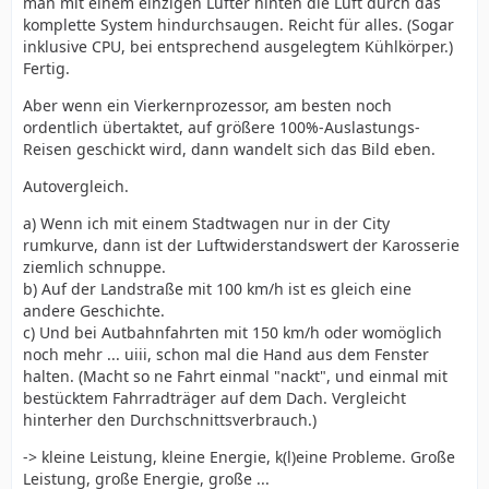
man mit einem einzigen Lüfter hinten die Luft durch das
komplette System hindurchsaugen. Reicht für alles. (Sogar
inklusive CPU, bei entsprechend ausgelegtem Kühlkörper.)
Fertig.
Aber wenn ein Vierkernprozessor, am besten noch
ordentlich übertaktet, auf größere 100%-Auslastungs-
Reisen geschickt wird, dann wandelt sich das Bild eben.
Autovergleich.
a) Wenn ich mit einem Stadtwagen nur in der City
rumkurve, dann ist der Luftwiderstandswert der Karosserie
ziemlich schnuppe.
b) Auf der Landstraße mit 100 km/h ist es gleich eine
andere Geschichte.
c) Und bei Autbahnfahrten mit 150 km/h oder womöglich
noch mehr ... uiii, schon mal die Hand aus dem Fenster
halten. (Macht so ne Fahrt einmal "nackt", und einmal mit
bestücktem Fahrradträger auf dem Dach. Vergleicht
hinterher den Durchschnittsverbrauch.)
-> kleine Leistung, kleine Energie, k(l)eine Probleme. Große
Leistung, große Energie, große ...