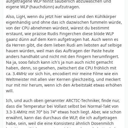
aufgetragene WLP feinst säuberlich abzuwaschen und
eigene WLP (hauchdünn) aufzutragen.
Also, LigH, wenn du jetzt hier wärest und den Kühlkörper
eigenhändig und ohne das ich dazwischen fummeln würde,
von der CPU abnehmen würdest, wärest du bestimmt
erstaunt, wie präzise Rudis Fingerchen diese blöde WLP
gaanz dünn auf dem Kern aufgetragen hat. Auch wenn es
da Herren gibt, die dem lieben Rudi am liebsten auf selbige
hauen würden, weil man das Auftragen der Paste heute
anders handhabt und nicht mit den Fingern herumfingert.
Na ja, sooo falsch kann ich's ja nun auch nicht gemacht
haben, denn, so gesehen, zwitschert die CPU fröhlich mit
ca. 3.4MHz vor sich hin, encodiert mir meine Filme wie ein
Weltmeister mit allen vier Kernen gleichzeitig, und meckert
nur mit mir herum, wenn ich den Arbeitstakt etwas erhöhen
will.
Ich, und auch oben genannter ARCTIC-Techniker, finde nur,
dass die Temperatur bei Vollast selbst bei Normal-Takt von
3.3-3.4MHz mit 70° bis 74° etwas hoch liegt. Aber, wie schon
erwähnt, kann das durchaus die WLP, die ich aufgetragen
habe, sein, weil die eine Konsistenz ähnlich Dosenmilch