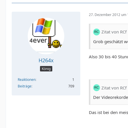
27. Dezember 2012 um 
Zitat von RCf
Grob geschätzt wo
Also 30 bis 40 Stun
H264x
König
Reaktionen
1
Beiträge
709
Zitat von RCf
Der Videorekorder
Das ist bei den meis