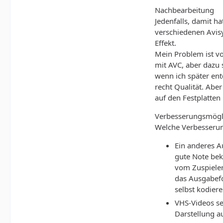
Nachbearbeitung
Jedenfalls, damit h
verschiedenen Avisy
Effekt.
Mein Problem ist vor
mit AVC, aber dazu 
wenn ich später ent
recht Qualität. Abe
auf den Festplatten
Verbesserungsmögl
Welche Verbesserun
Ein anderes A
gute Note bek
vom Zuspieler 
das Ausgabefo
selbst kodiere
VHS-Videos se
Darstellung a