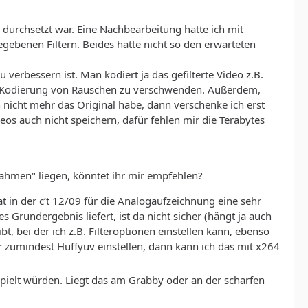
 durchsetzt war. Eine Nachbearbeitung hatte ich mit
gebenen Filtern. Beides hatte nicht so den erwarteten
 verbessern ist. Man kodiert ja das gefilterte Video z.B.
 die Kodierung von Rauschen zu verschwenden. Außerdem,
h nicht mehr das Original habe, dann verschenke ich erst
eos auch nicht speichern, dafür fehlen mir die Terabytes
ahmen" liegen, könntet ihr mir empfehlen?
t in der c’t 12/09 für die Analogaufzeichnung eine sehr
rundergebnis liefert, ist da nicht sicher (hängt ja auch
t, bei der ich z.B. Filteroptionen einstellen kann, ebenso
 zumindest Huffyuv einstellen, dann kann ich das mit x264
spielt würden. Liegt das am Grabby oder an der scharfen