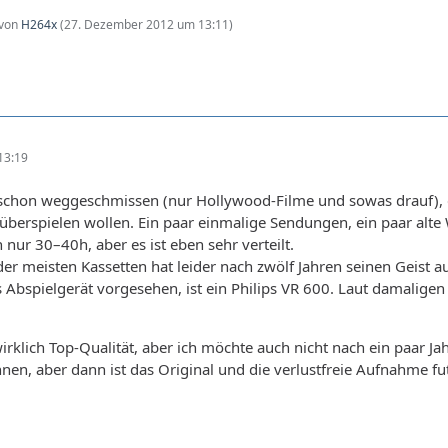
 von
H264x
(
27. Dezember 2012 um 13:11
)
13:19
 schon weggeschmissen (nur Hollywood-Filme und sowas drauf), d
 überspielen wollen. Ein paar einmalige Sendungen, ein paar alt
nur 30–40h, aber es ist eben sehr verteilt.
er meisten Kassetten hat leider nach zwölf Jahren seinen Geist a
Abspielgerät vorgesehen, ist ein Philips VR 600. Laut damaligen 
irklich Top-Qualität, aber ich möchte auch nicht nach ein paar Jah
en, aber dann ist das Original und die verlustfreie Aufnahme fu