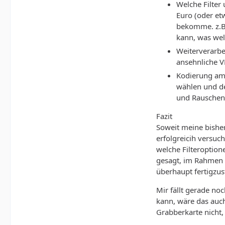
Welche Filter
Euro (oder et
bekomme. z.B. 
kann, was wel
Weiterverarbe
ansehnliche V
Kodierung am 
wählen und de
und Rauschen)
Fazit
Soweit meine bisher
erfolgreicih versuc
welche Filteroption
gesagt, im Rahmen 
überhaupt fertigzust
Mir fällt gerade no
kann, wäre das auch
Grabberkarte nicht,