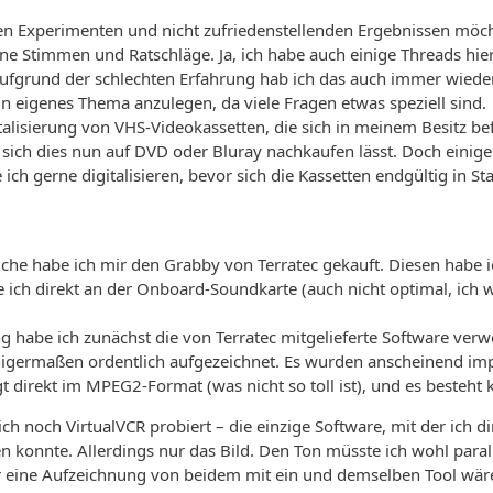
en Experimenten und nicht zufriedenstellenden Ergebnissen möc
ene Stimmen und Ratschläge. Ja, ich habe auch einige Threads hi
 aufgrund der schlechten Erfahrung hab ich das auch immer wieder
in eigenes Thema anzulegen, da viele Fragen etwas speziell sind.
talisierung von VHS-Videokassetten, die sich in meinem Besitz 
il sich dies nun auf DVD oder Bluray nachkaufen lässt. Doch einig
ch gerne digitalisieren, bevor sich die Kassetten endgültig in St
uche habe ich mir den Grabby von Terratec gekauft. Diesen habe
ich direkt an der Onboard-Soundkarte (auch nicht optimal, ich 
g habe ich zunächst die von Terratec mitgelieferte Software verw
nigermaßen ordentlich aufgezeichnet. Es wurden anscheinend impli
t direkt im MPEG2-Format (was nicht so toll ist), und es besteht
ch noch VirtualVCR probiert – die einzige Software, mit der ich 
n konnte. Allerdings nur das Bild. Den Ton müsste ich wohl paral
 eine Aufzeichnung von beidem mit ein und demselben Tool wär