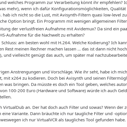
 und welches Programm zur Verarbeitung könnt ihr empfehlen? 
was mehr), wenn ich dafür Konfigurationsmöglichkeiten, Qualität
hab ich nicht so die Lust, mit Avisynth-Filtern quasi low-level z
che Option bringt. Ein Programm mit wenigen allgemeinen Filtern,
itung der verlustfreien Aufnahme mit Avidemux? Da sind ein paar
HS-Aufnahme für die Nachwelt zu erhalten?
Schluss: am besten wohl mit H.264. Welche Kodierung? Ich kann
n Rest meinen Rechner machen lassen … das ist dann nicht hochef
, und vielleicht genügt das auch, um später mal nachzubearbeit
igen Anstrengungen und Vorschläge. Wie ihr seht, habe ich mich 
ht, mit x264 zu kodieren. Doch bei Avisynth und seinen Filtermög
en was bringen. Da müsste es doch ein Tool geben, welches auto
von 100-200 Euro (Hardware und Software) würde ich auch Geld a
ellen.
ch VirtualDub an. Der hat doch auch Filter und sowas? Wenn der 
 eine Variante. Dann bräuchte ich nur taugliche Filter und -optio
 weswegen ich nur VirtualVCR als taugliches Tool gefunden habe.