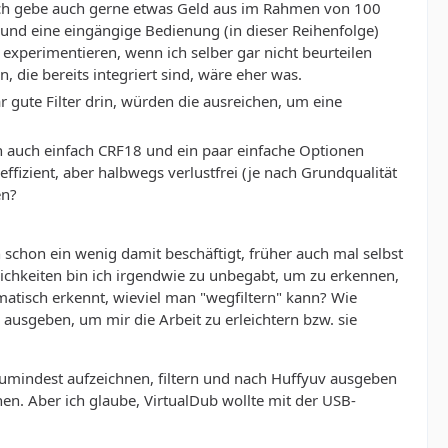
Ich gebe auch gerne etwas Geld aus im Rahmen von 100
 und eine eingängige Bedienung (in dieser Reihenfolge)
u experimentieren, wenn ich selber gar nicht beurteilen
 die bereits integriert sind, wäre eher was.
 gute Filter drin, würden die ausreichen, um eine
 auch einfach CRF18 und ein paar einfache Optionen
fizient, aber halbwegs verlustfrei (je nach Grundqualität
en?
schon ein wenig damit beschäftigt, früher auch mal selbst
lichkeiten bin ich irgendwie zu unbegabt, um zu erkennen,
matisch erkennt, wieviel man "wegfiltern" kann? Wie
usgeben, um mir die Arbeit zu erleichtern bzw. sie
zumindest aufzeichnen, filtern und nach Huffyuv ausgeben
nen. Aber ich glaube, VirtualDub wollte mit der USB-