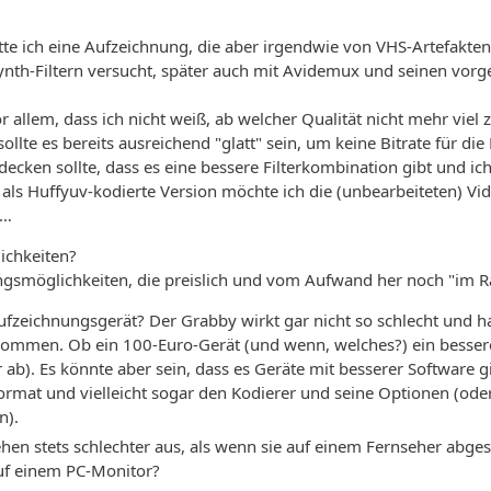
atte ich eine Aufzeichnung, die aber irgendwie von VHS-Artefakten
nth-Filtern versucht, später auch mit Avidemux und seinen vorge
 allem, dass ich nicht weiß, ab welcher Qualität nicht mehr viel zu
sollte es bereits ausreichend "glatt" sein, um keine Bitrate für
decken sollte, dass es eine bessere Filterkombination gibt und ic
r als Huffyuv-kodierte Version möchte ich die (unbearbeiteten) Vid
 …
ichkeiten?
gsmöglichkeiten, die preislich und vom Aufwand her noch "im R
ufzeichnungsgerät? Der Grabby wirkt gar nicht so schlecht und ha
ommen. Ob ein 100-Euro-Gerät (und wenn, welches?) ein besseres G
ab). Es könnte aber sein, dass es Geräte mit besserer Software gib
rmat und vielleicht sogar den Kodierer und seine Optionen (oder
n).
hen stets schlechter aus, als wenn sie auf einem Fernseher abge
uf einem PC-Monitor?