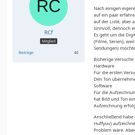
Nach einigen eigen
auf ein paar erfahr
auf der Liste, aber
sinnvoll, dennoch e
RCf
Es geht um die Digi
(Filme, Serien), we
Mitglied
Sendungen) möchte i
Beiträge
40
Bisherige Versuche
Hardware
Für die ersten Vers
Den Ton übernehme 
Software
Für die Aufzeichnun
hat Bild und Ton ei
Aufzeichnung erfolg
Anschließend habe i
Huffyuv) aufzeichne
Problem wäre. Aber