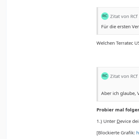
Zitat von RCf
Für die ersten Ve
Welchen Terratec U
Zitat von RCf
Aber ich glaube, 
Probier mal folge
1.) Unter
D
evice de
[Blockierte Grafik:
h