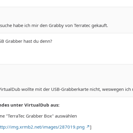
rsuche habe ich mir den Grabby von Terratec gekauft.
SB Grabber hast du denn?
VirtualDub wollte mit der USB-Grabberkarte nicht, weswegen ich 
ndes unter VirtualDub aus:
ine "TerraTec Grabber Box" auswählen
ttp://img.xrmb2.net/images/287019.png
]