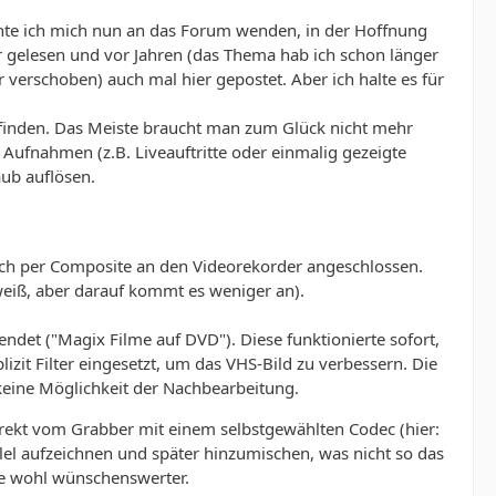
hte ich mich nun an das Forum wenden, in der Hoffnung
er gelesen und vor Jahren (das Thema hab ich schon länger
 verschoben) auch mal hier gepostet. Aber ich halte es für
befinden. Das Meiste braucht man zum Glück nicht mehr
e Aufnahmen (z.B. Liveauftritte oder einmalig gezeigte
aub auflösen.
 ich per Composite an den Videorekorder angeschlossen.
weiß, aber darauf kommt es weniger an).
endet ("Magix Filme auf DVD"). Diese funktionierte sofort,
zit Filter eingesetzt, um das VHS-Bild zu verbessern. Die
 keine Möglichkeit der Nachbearbeitung.
direkt vom Grabber mit einem selbstgewählten Codec (hier:
lel aufzeichnen und später hinzumischen, was nicht so das
e wohl wünschenswerter.