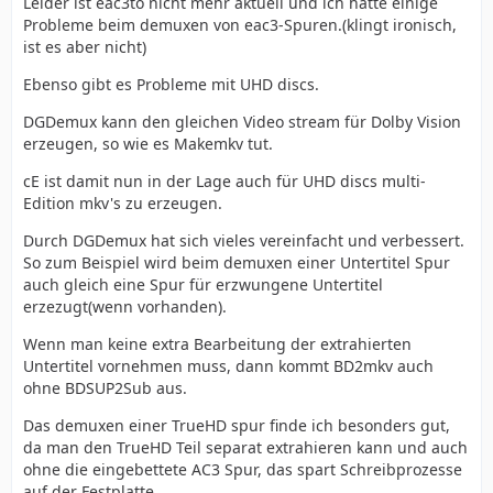
Leider ist eac3to nicht mehr aktuell und ich hatte einige
Probleme beim demuxen von eac3-Spuren.(klingt ironisch,
ist es aber nicht)
Ebenso gibt es Probleme mit UHD discs.
DGDemux kann den gleichen Video stream für Dolby Vision
erzeugen, so wie es Makemkv tut.
cE ist damit nun in der Lage auch für UHD discs multi-
Edition mkv's zu erzeugen.
Durch DGDemux hat sich vieles vereinfacht und verbessert.
So zum Beispiel wird beim demuxen einer Untertitel Spur
auch gleich eine Spur für erzwungene Untertitel
erzezugt(wenn vorhanden).
Wenn man keine extra Bearbeitung der extrahierten
Untertitel vornehmen muss, dann kommt BD2mkv auch
ohne BDSUP2Sub aus.
Das demuxen einer TrueHD spur finde ich besonders gut,
da man den TrueHD Teil separat extrahieren kann und auch
ohne die eingebettete AC3 Spur, das spart Schreibprozesse
auf der Festplatte.