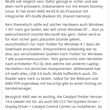
WLAN soll möglich sein. Dafür genügt er sicher und war
eben recht preiswert, insbesondere nur mit einem Dummy-
Linux. Er hat einen AMD A4-6210 als Prozessor mit
integrierter ATI-Grafik (Radeon R3, shared memory).
Rein theoretisch sollte auf solcher Hardware auch Windows
7 SP1 noch gut laufen; wer will schon Windows 8? ... Nun ja,
wahrscheinlich möchte Microsoft das gern. Daher wird es
für Acer sicher ganz plausible Gründe geben,
ausschließlich nur noch Treiber für Windows 8.1 dazu als
Download anzubieten. Entsprechend aufwändig war es
also, aus verschiedenen Quellen noch Treiber für Windows
7 x64 zusammenzusuchen. Teils generische vom Hersteller
nach ermittelter PCI-ID, teils welche von anderen Laptop-
Herstellern mit ähnlichen Komponenten. Mittlerweile hab
ich wohl alles, USB 3.0 läuft, WLAN hoffentlich auch, SD-
Reader wäre noch zu testen. Selbst für die Webcam und
AMD PSP (irgendwas mit Security) gibt es einen Eintrag im
Gerätemanager.
Bezüglich AMD war es wichtig, die Catalyst-Treiber Version
14.4 sowohl mit SD- als auch DD-CCC-Teil (System Driver /
Display Driver + Catalyst Control Center) zu installieren. So