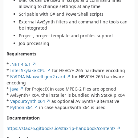
Macros can be used in scrips and command lines
allowing to change settings at any time
Scripable with C# and PowerShell scripts
External AviSynth filters and command line tools can
be integrated
Project, project template and profiles support
Job processing
Requirements
*
.NET 4.6.1
*
Intel Skylake CPU
for HEVC/H.265 hardware encoding
*
NVIDIA Maxwell gen2 card
for HEVC/H.265 hardware
encoding
*
Java
for ProjectX in case MPEG-2 files are opened
* AviSynth+ x64, the installer is bundled with StaxRip x64
*
VapourSynth x64
as optional AviSynth+ alternative
*
Python x64
in case VapourSynth x64 is used
Documentation
https://stax76.gitbooks.io/staxrip-handbook/content/