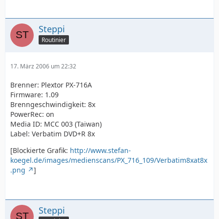
Steppi
Routinier
17. März 2006 um 22:32
Brenner: Plextor PX-716A
Firmware: 1.09
Brenngeschwindigkeit: 8x
PowerRec: on
Media ID: MCC 003 (Taiwan)
Label: Verbatim DVD+R 8x
[Blockierte Grafik:
http://www.stefan-
koegel.de/images/medienscans/PX_716_109/Verbatim8xat8x
.png
]
Steppi