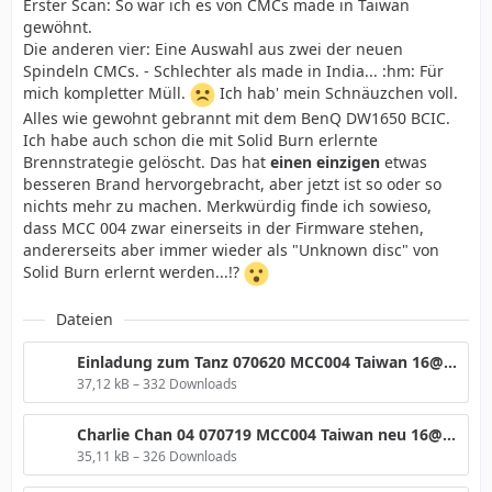
Erster Scan: So war ich es von CMCs made in Taiwan
gewöhnt.
Die anderen vier: Eine Auswahl aus zwei der neuen
Spindeln CMCs. - Schlechter als made in India... :hm: Für
mich kompletter Müll.
Ich hab' mein Schnäuzchen voll.
Alles wie gewohnt gebrannt mit dem BenQ DW1650 BCIC.
Ich habe auch schon die mit Solid Burn erlernte
Brennstrategie gelöscht. Das hat
einen einzigen
etwas
besseren Brand hervorgebracht, aber jetzt ist so oder so
nichts mehr zu machen. Merkwürdig finde ich sowieso,
dass MCC 004 zwar einerseits in der Firmware stehen,
andererseits aber immer wieder als "Unknown disc" von
Solid Burn erlernt werden...!?
Dateien
Einladung zum Tanz 070620 MCC004 Taiwan 16@4 BenQ BCIC.png
37,12 kB – 332 Downloads
Charlie Chan 04 070719 MCC004 Taiwan neu 16@4 BenQ BCIC XX.png
35,11 kB – 326 Downloads