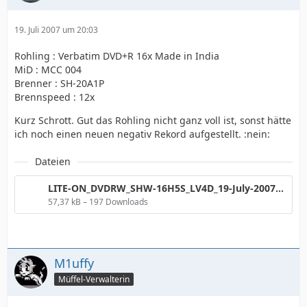
19. Juli 2007 um 20:03
Rohling : Verbatim DVD+R 16x Made in India
MiD : MCC 004
Brenner : SH-20A1P
Brennspeed : 12x
Kurz Schrott. Gut das Rohling nicht ganz voll ist, sonst hätte
ich noch einen neuen negativ Rekord aufgestellt. :nein:
Dateien
LITE-ON_DVDRW_SHW-16H5S_LV4D_19-July-2007_19_37.png
57,37 kB – 197 Downloads
M1uffy
Müffel-Verwalterin