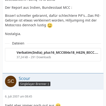
Der Report aus Indien, Bundesstaat MCC :
Bisserl schneller gebrannt, dafür schlechtere PiF's...Das PiE-
Gebirge ist etwas verkleinert worden, Hilljumping mit der
Motocross dennoch lustig
Nostalgia.
Dateien
Verbatim(India)_plus16_MCC004x18_H62N_8ECC.png
37,24 kB – 291 Downloads
Scour
Singlelayer-Brenner :)
6. Juli 2007 um 08:45
Sieht aber immer noch gut aus