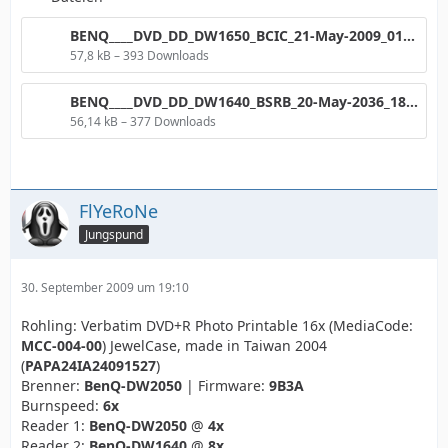
BENQ____DVD_DD_DW1650_BCIC_21-May-2009_01_29.png
57,8 kB – 393 Downloads
BENQ____DVD_DD_DW1640_BSRB_20-May-2036_18_22.png
56,14 kB – 377 Downloads
FlYeRoNe
Jungspund
30. September 2009 um 19:10
Rohling: Verbatim DVD+R Photo Printable 16x (MediaCode:
MCC-004-00
) JewelCase, made in Taiwan 2004
(
PAPA24IA24091527
)
Brenner:
BenQ-DW2050
| Firmware:
9B3A
Burnspeed:
6x
Reader 1:
BenQ-DW2050
@
4x
Reader 2:
BenQ-DW1640
@
8x