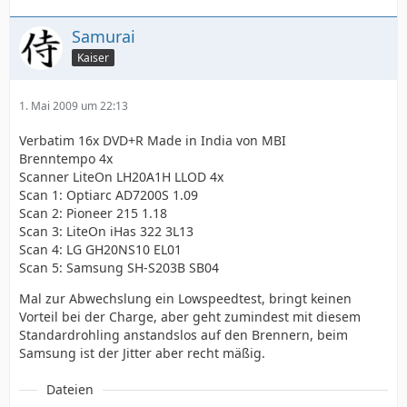
Samurai
Kaiser
1. Mai 2009 um 22:13
Verbatim 16x DVD+R Made in India von MBI
Brenntempo 4x
Scanner LiteOn LH20A1H LLOD 4x
Scan 1: Optiarc AD7200S 1.09
Scan 2: Pioneer 215 1.18
Scan 3: LiteOn iHas 322 3L13
Scan 4: LG GH20NS10 EL01
Scan 5: Samsung SH-S203B SB04
Mal zur Abwechslung ein Lowspeedtest, bringt keinen
Vorteil bei der Charge, aber geht zumindest mit diesem
Standardrohling anstandslos auf den Brennern, beim
Samsung ist der Jitter aber recht mäßig.
Dateien