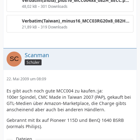
Verbatim(India)_plus16_MCC004x8_082H_8ECC.png
48,02 kB – 301 Downloads
Verbatim(Taiwan)_minus16_MCC03RG20x8_082H_1ECC.png
21,89 kB – 319 Downloads
Scanman
Schüler
22. Mai 2009 um 08:09
Es gibt auch noch gute MCC004 zu kaufen.:ja:
100er Spindel, CMC Made in Taiwan 2007 (PAP), gekauft bei
GTL-Medien über Amazon-Marketplace, die Charge gibts
anscheinend aber auch bei anderen Händlern.
Gebrannt mit 8x auf Pioneer 115D und BenQ 1640 BSRB
(vormals Philips).
Dateien