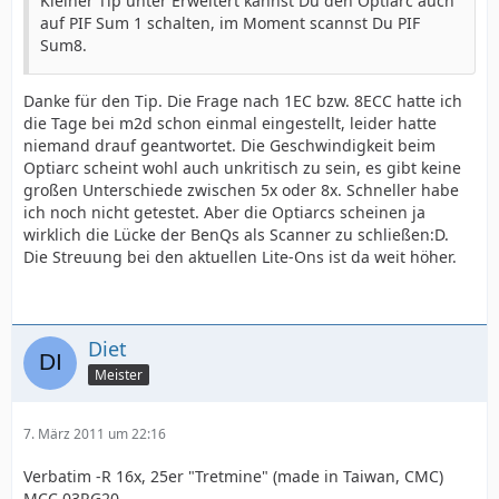
Kleiner Tip unter Erweitert kannst Du den Optiarc auch
auf PIF Sum 1 schalten, im Moment scannst Du PIF
Sum8.
Danke für den Tip. Die Frage nach 1EC bzw. 8ECC hatte ich
die Tage bei m2d schon einmal eingestellt, leider hatte
niemand drauf geantwortet. Die Geschwindigkeit beim
Optiarc scheint wohl auch unkritisch zu sein, es gibt keine
großen Unterschiede zwischen 5x oder 8x. Schneller habe
ich noch nicht getestet. Aber die Optiarcs scheinen ja
wirklich die Lücke der BenQs als Scanner zu schließen:D.
Die Streuung bei den aktuellen Lite-Ons ist da weit höher.
Diet
Meister
7. März 2011 um 22:16
Verbatim -R 16x, 25er "Tretmine" (made in Taiwan, CMC)
MCC 03RG20