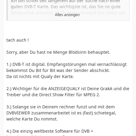
ich bin schon seit längerem auf der Suche nach einer
guten DVB-T Karte. Das wichtigste ist, das Sie ne gute
Bildqualität anbietet. Auch wenn ich weiß das vieles von
Alles anzeigen
der Empfangsquali abhängt, glaube ich das ne gute
Karte auch noch was rausholen kann. Zudem sollte es
ne PCI-Karte sein, da ich gehört habe das sie bei
Aufnahmen "stabiler" sein sollen als ihre USB
tach auch !
Konkurrenten. Ein integrierter Hardware-Decoder ist
denke ich nicht schlecht, aber es ist eben die Frage ob
Sorry, aber Du hast ne Menge Blödsinn behauptet.
man das bei den heutigen CPUs noch braucht. (ich habe
nen 2.5 Ghz). Eine gute Software wäre schon nicht
1.) DVB-T ist digital. Empfangstörungen mal vernachlässigt
schlecht, aber ich habe gehört DVBViewer soll auch
bekommst Du Bit für Bit was der Sender abschickt.
nicht schlecht sein, insofern wäre ne Kompatibilität zu
Da ist nichts mit Qualy der Karte.
dem Prog schon ne super Sache.
Ins Auge gefallen sind mir hauptsächlich folgende DVB-
2.) Wichtiger für die ANZEIGEQUALY ist Deine GrakA und die
T Karten:
Treiber und die Direct Show Filter für MPEG 2.
KNC ONE TV-Station DVB-T Plus (jedoch soll sie probs
3.) Solange sie in Deinem rechner funzt und mit dem
bei der Installation mit Windows XP haben, und schon
DVBVIEWER zusammenarbeitet ist es (fast) schietegal,
nen älteres Modell sein)
welche Karte Du nimmst.
Asus My Cinema-P7131H Dual
Pinnacle Systems PCTV Hybrid Pro 310i
4.) Die einzig weltbeste Software für DVB =
Terratec Cinergy HT PCI