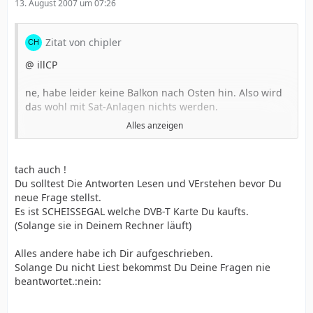
13. August 2007 um 07:26
Zitat von chipler
@ illCP
ne, habe leider keine Balkon nach Osten hin. Also wird
das wohl mit Sat-Anlagen nichts werden.
Alles anzeigen
@ all
Würdet ihr mir denn empfehlen auf DVB-T2 zu warten,
tach auch !
oder soll ich mir sofort ne DVB-T Karten kaufen, und
Du solltest Die Antworten Lesen und VErstehen bevor Du
wenn ja welche. Bin leider immernoch nicht viel weiter
neue Frage stellst.
mit den Vorstellungen. Oder sollte man doch lieber ne
Es ist SCHEISSEGAL welche DVB-T Karte Du kaufts.
DVB-C Karten kaufen?
(Solange sie in Deinem Rechner läuft)
THX
Alles andere habe ich Dir aufgeschrieben.
Solange Du nicht Liest bekommst Du Deine Fragen nie
beantwortet.:nein: