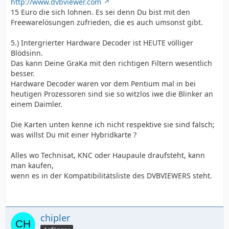
http://www.dvbviewer.com
Hauppauge WinTV HVR-1300 (inkl. Hardeware-Encoder,
15 Euro die sich lohnen. Es sei denn Du bist mit den
aber angeblich schlechte Software).
Freewarelösungen zufrieden, die es auch umsonst gibt.
Für weitere Vorschläge bin ich gerne offen. Oder
5.) Intergrierter Hardware Decoder ist HEUTE völliger
schreibt mir einfach eure Erfahrungen.
Blödsinn.
Das kann Deine GraKa mit den richtigen Filtern wesentlich
Danke für eure Hilfe.
besser.
Hardware Decoder waren vor dem Pentium mal in bei
heutigen Prozessoren sind sie so witzlos iwe die Blinker an
einem Daimler.
Die Karten unten kenne ich nicht respektive sie sind falsch;
was willst Du mit einer Hybridkarte ?
Alles wo Technisat, KNC oder Haupaule draufsteht, kann
man kaufen,
wenn es in der Kompatibilitätsliste des DVBVIEWERS steht.
chipler