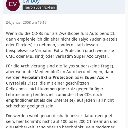
evilboy
Taiyo Yuden 8x-Fan
24. Januar 2008 um 19:19
Wenn du die CD-Rs nur als Zweitkopie fürs Auto benutzt,
dann empfehle ich dir, eher nicht die Taiyo Yuden (Pastels
oder Plextors) zu nehmen, sondern statt dessen
beispielsweise Verbatim Extra Protection (auch wenn sie
CMC oder MBI sind) oder Verbatim Super Azo Crystal.
Für die Archivierung sind die Taiyos super (keine Frage),
aber wenn die Medien bloß im Auto herumfliegen, dann
werden
Verbatim Extra Protection
oder
Super Azo +
Crystal
als Discs, die mit einer geschützten
Reflexionsschicht kommen (die trotz gegenläufiger
Lehrmeinung tendenziell zumindest bei CDs noch
empfindlicher ist als die Unterseite), auf jeden Fall nicht
schlechter geeignet sein.
Die werden wohl genau deshalb besser dafür geeignet
sein, hier kommt's nicht auf 100 oder 200 C1 mehr an und
die Haltbarkeit ist so oder so beschränkt. Kein moderner