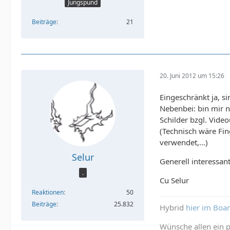
Jungspund
Beiträge
21
20. Juni 2012 um 15:26
Eingeschränkt ja, s
Nebenbei: bin mir n
Schilder bzgl. Vide
(Technisch wäre Fi
verwendet,...)
Selur
Generell interessan
.
Cu Selur
Reaktionen
50
Beiträge
25.832
Hybrid
hier im Boa
Wünsche allen ein p