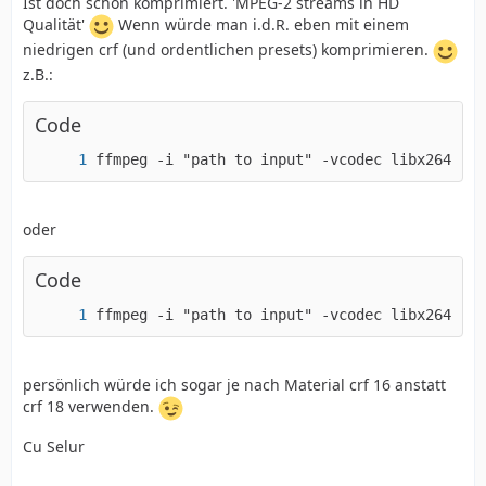
Ist doch schon komprimiert. 'MPEG-2 streams in HD
Qualität'
Wenn würde man i.d.R. eben mit einem
niedrigen crf (und ordentlichen presets) komprimieren.
z.B.:
Code
ffmpeg -i "path to input" -vcodec libx264 -pr
oder
Code
ffmpeg -i "path to input" -vcodec libx264 -pr
persönlich würde ich sogar je nach Material crf 16 anstatt
crf 18 verwenden.
Cu Selur