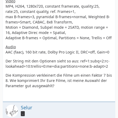
Video
MP4, H264, 1280x720, constant framerate, quality:25,
rate:25, constant quality, ref. Frames=1,
max B-frames=3, pyramidal B-frames=normal, Weighted B-
frames=Smart, CABAC, 8x8 Transform,
Motion = Diamond, Subpel mode = 2SATD, motion range =
16, Adaptive Direc mode = Spatial,
Adaptive B-frames = Optimal, Partitions = None, Trellis = Off
Audio
AAC (faac), 160 bit rate, Dolby Pro Logic II, DRC=off, Gain=0
Der String mit den Optionen sieht so aus: ref=1:subq=2:rc-
lookahead=10:trellis=0:me=dia:partitions=none:b-adapt=2
Die Kompression verkleinert die Filme um einen Faktor 7 bis
8. Wie komprimiert Ihr Eure Filme, ist meine Auswahl der
Parameter gut ausgewählt?
Selur
.