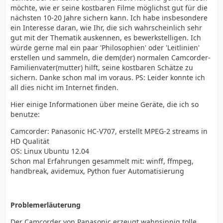
möchte, wie er seine kostbaren Filme möglichst gut für die
nächsten 10-20 Jahre sichern kann. Ich habe insbesondere
ein Interesse daran, wie Ihr, die sich wahrscheinlich sehr
gut mit der Thematik auskennen, es bewerkstelligen. Ich
würde gerne mal ein paar 'Philosophien' oder 'Leitlinien'
erstellen und sammeln, die dem(der) normalen Camcorder-
Familienvater(mutter) hilft, seine kostbaren Schätze zu
sichern. Danke schon mal im voraus. PS: Leider konnte ich
all dies nicht im Internet finden.
Hier einige Informationen über meine Geräte, die ich so
benutze:
Camcorder: Panasonic HC-V707, erstellt MPEG-2 streams in
HD Qualität
OS: Linux Ubuntu 12.04
Schon mal Erfahrungen gesammelt mit: winff, ffmpeg,
handbreak, avidemux, Python fuer Automatisierung
Problemerläuterung
Der Camcorder von Panasonic erzeugt wahnsinnig tolle