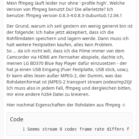
Mein ffmpeg läuft leider nur ohne '-profile high'. Welche
Version von ffmpeg benutzt Du? Die allerletzte? Ich
benutze: ffmpeg version 0.8.3-4:0.8.3-0ubuntu0.12.04.1
Der Grund, warum ich seit gestern ein wenig genervt bin ist
der folgende: Ich habe jetzt akzeptiert, dass ich die
Rohfilmdaten speichern und lagern werde. Dann muss ich
halt weitere Festplatten kaufen, alles kein Problem.
So ... da ich nicht will, dass ich die Filme immer von dem
Camcorder via HDMI am Fernseher abspiele, dachte ich,
meinen LG BD370 Blue Ray Player dafür einzusetzen - der
hat ja einen USB Eingang (Fuer Festplatte, USB stick, usw.).
Er kann alles lesen außer MPEG-2, der Dummi, was das
Rohdatenformat ist (MPEG-2 transport stream (video/mp2t))!
Ich muss also in jedem Fall, ffmpeg und dergleichen bitten,
mir eine andere h264 Datei zu kreieren.
Hier nochmal Eigenschaften der Rohdaten aus ffmpeg -i:
Code
Seems stream 0 codec frame rate differs from 