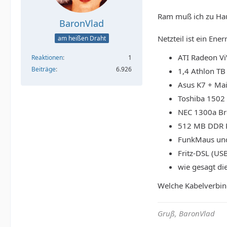
Ram muß ich zu Hau
BaronVlad
Netzteil ist ein Ene
am heißen Draht
ATI Radeon V
Reaktionen
1
Beiträge
6.926
1,4 Athlon TB
Asus K7 + Ma
Toshiba 1502
NEC 1300a Br
512 MB DDR R
FunkMaus und
Fritz-DSL (US
wie gesagt die
Welche Kabelverbind
Gruß, BaronVlad