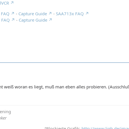
alVCR
e FAQ
-
Capture Guide
-
SAA713x FAQ
e FAQ
-
Capture Guide
ht weiß woran es liegt, muß man eben alles probieren. (Ausschl
tening
aker
[Blockierte Grafik:
http://www.ligh.de/ima