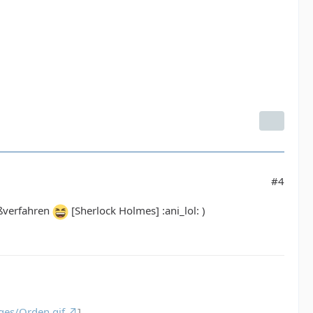
#4
ußverfahren
[Sherlock Holmes] :ani_lol: )
ges/Orden.gif
]