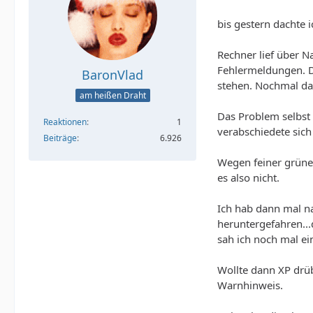
bis gestern dachte 
Rechner lief über 
Fehlermeldungen. Da
BaronVlad
stehen. Nochmal das
am heißen Draht
Das Problem selbst 
Reaktionen
1
verabschiedete sic
Beiträge
6.926
Wegen feiner grüner
es also nicht.
Ich hab dann mal n
heruntergefahren...
sah ich noch mal e
Wollte dann XP drüb
Warnhinweis.