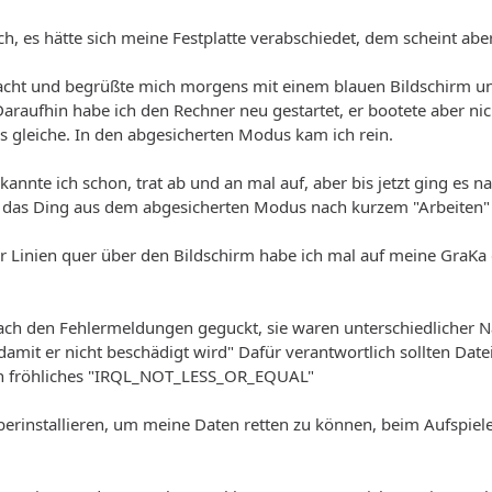
ich, es hätte sich meine Festplatte verabschiedet, dem scheint ab
Nacht und begrüßte mich morgens mit einem blauen Bildschirm un
raufhin habe ich den Rechner neu gestartet, er bootete aber ni
 gleiche. In den abgesicherten Modus kam ich rein.
kannte ich schon, trat ab und an mal auf, aber bis jetzt ging es 
h das Ding aus dem abgesicherten Modus nach kurzem "Arbeiten"
 Linien quer über den Bildschirm habe ich mal auf meine GraKa g
ach den Fehlermeldungen geguckt, sie waren unterschiedlicher 
damit er nicht beschädigt wird" Dafür verantwortlich sollten Da
in fröhliches "IRQL_NOT_LESS_OR_EQUAL"
erinstallieren, um meine Daten retten zu können, beim Aufspiel