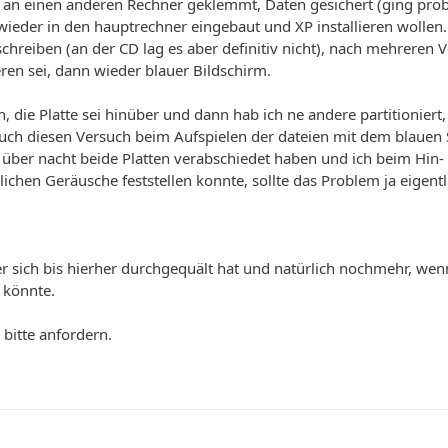
e an einen anderen Rechner geklemmt, Daten gesichert (ging prob
ieder in den hauptrechner eingebaut und XP installieren wollen.
 schreiben (an der CD lag es aber definitiv nicht), nach mehreren
eren sei, dann wieder blauer Bildschirm.
n, die Platte sei hinüber und dann hab ich ne andere partitionier
auch diesen Versuch beim Aufspielen der dateien mit dem blaue
 über nacht beide Platten verabschiedet haben und ich beim Hin
ichen Geräusche feststellen konnte, sollte das Problem ja eigent
r sich bis hierher durchgequält hat und natürlich nochmehr, we
 könnte.
, bitte anfordern.