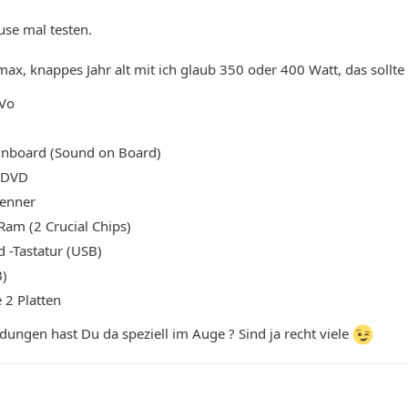
se mal testen.
rmax, knappes Jahr alt mit ich glaub 350 oder 400 Watt, das sollte
iVo
inboard (Sound on Board)
 DVD
enner
am (2 Crucial Chips)
 -Tastatur (USB)
B)
 2 Platten
ungen hast Du da speziell im Auge ? Sind ja recht viele