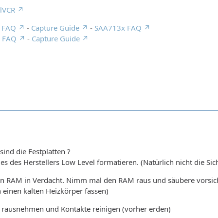
alVCR
e FAQ
-
Capture Guide
-
SAA713x FAQ
e FAQ
-
Capture Guide
ind die Festplatten ?
ties des Herstellers Low Level formatieren. (Natürlich nicht die Si
n RAM in Verdacht. Nimm mal den RAM raus und säubere vorsichti
einen kalten Heizkörper fassen)
en rausnehmen und Kontakte reinigen (vorher erden)