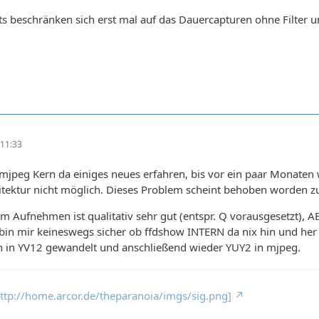
s beschränken sich erst mal auf das Dauercapturen ohne Filter u
11:33
mjpeg Kern da einiges neues erfahren, bis vor ein paar Monaten
tektur nicht möglich. Dieses Problem scheint behoben worden zu
 Aufnehmen ist qualitativ sehr gut (entspr. Q vorausgesetzt),
 ich bin mir keineswegs sicher ob ffdshow INTERN da nix hin und he
ltern in YV12 gewandelt und anschließend wieder YUY2 in mjpeg.
 http://home.arcor.de/theparanoia/imgs/sig.png]