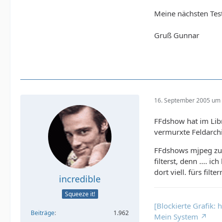
Meine nächsten Test
Gruß Gunnar
16. September 2005 um 
FFdshow hat im Lib
vermurxte Feldarchi
FFdshows mjpeg zum
filterst, denn ....
dort viell. fürs fi
incredible
Squeeze it!
[Blockierte Grafik:
Beiträge
1.962
Mein System