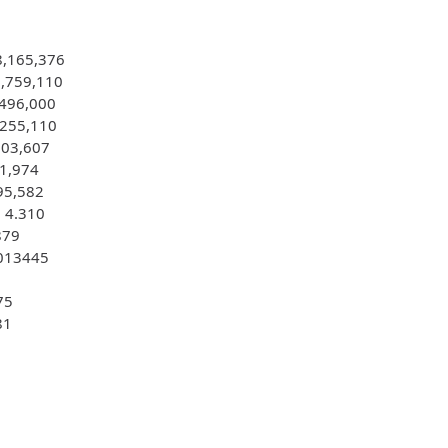
8,165,376
2,759,110
,496,000
,255,110
703,607
91,974
895,582
 4.310
879
.013445
75
81