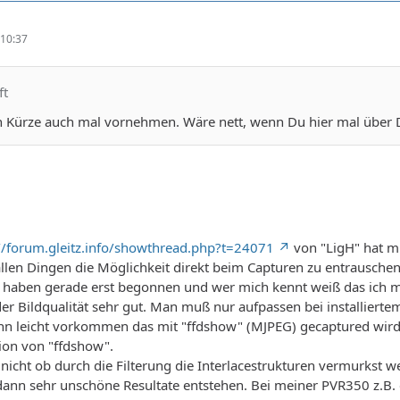
10:37
ft
in Kürze auch mal vornehmen. Wäre nett, wenn Du hier mal über 
//forum.gleitz.info/showthread.php?t=24071
von "LigH" hat m
allen Dingen die Möglichkeit direkt beim Capturen zu entrausche
s haben gerade erst begonnen und wer mich kennt weiß das ich mi
der Bildqualität sehr gut. Man muß nur aufpassen bei installiert
n leicht vorkommen das mit "ffdshow" (MJPEG) gecaptured wird un
ion von "ffdshow".
nicht ob durch die Filterung die Interlacestrukturen vermurkst
nn sehr unschöne Resultate entstehen. Bei meiner PVR350 z.B. 