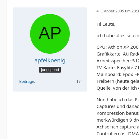
4. Oktober 2005 um 23:
Hi Leute,
ich habe alles so ei
CPU: Athlon XP 20
Grafikkarte: Ati Ra
apfelkoenig
Arbeitsspeicher: 
TV-Karte: Easylite 7
Jungspund
Mainboard: Epox EP
Treibern (heute gel
Beiträge
17
Quelle, von der ich
Nun habe ich das Pr
Captures und danac
Kompression benutz
merkwürdigen 9 dro
Achso; ich capture a
Controllern ist DMA