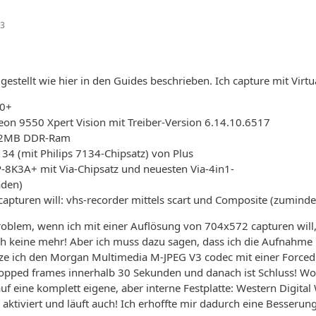
33
ngestellt wie hier in den Guides beschrieben. Ich capture mit Virt
00+
deon 9550 Xpert Vision mit Treiber-Version 6.14.10.6517
512MB DDR-Ram
134 (mit Philips 7134-Chipsatz) von Plus
-8K3A+ mit Via-Chipsatz und neuesten Via-4in1-
aden)
 capturen will: vhs-recorder mittels scart und Composite (zuminde
oblem, wenn ich mit einer Auflösung von 704x572 capturen will, 
h keine mehr! Aber ich muss dazu sagen, dass ich die Aufnahme 
e ich den Morgan Multimedia M-JPEG V3 codec mit einer Forced 
pped frames innerhalb 30 Sekunden und danach ist Schluss! Wor
uf eine komplett eigene, aber interne Festplatte: Western Digital
 aktiviert und läuft auch! Ich erhoffte mir dadurch eine Besserung