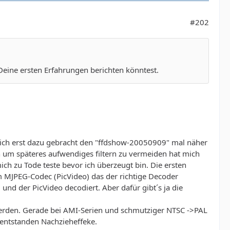
#202
Deine ersten Erfahrungen berichten könntest.
ich erst dazu gebracht den "ffdshow-20050909" mal näher
n um späteres aufwendiges filtern zu vermeiden hat mich
ch zu Tode teste bevor ich überzeugt bin. Die ersten
em MJPEG-Codec (PicVideo) das der richtige Decoder
d der PicVideo decodiert. Aber dafür gibt´s ja die
 werden. Gerade bei AMI-Serien und schmutziger NTSC ->PAL
entstanden Nachzieheffeke.