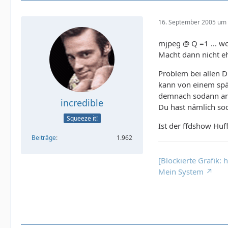
16. September 2005 um 
mjpeg @ Q =1 ... w
Macht dann nicht eh
Problem bei allen D
kann von einem spät
demnach sodann ang
incredible
Du hast nämlich sod
Squeeze it!
Ist der ffdshow Huf
Beiträge
1.962
[Blockierte Grafik:
Mein System