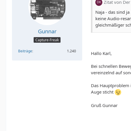
Zitat von Der
Naja - das sind j
keine Audio-resam
gleichmäßiger sc
Gunnar
Capture-Freak
Beiträge
1.240
Hallo Karl,
Bei schnellen Beweg
vereinzelnd auf son
Das Hauptproblem is
Auge sticht
Gruß Gunnar