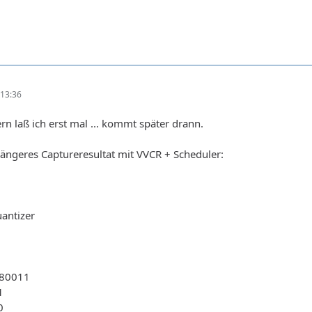
13:36
ern laß ich erst mal ... kommt später drann.
 längeres Captureresultat mit VVCR + Scheduler:
antizer
180011
1
0