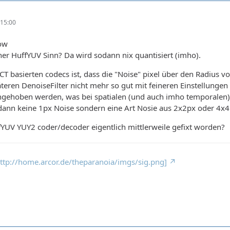
15:00
ow
er HuffYUV Sinn? Da wird sodann nix quantisiert (imho).
CT basierten codecs ist, dass die "Noise" pixel über den Radius 
eren DenoiseFilter nicht mehr so gut mit feineren Einstellungen
ehoben werden, was bei spatialen (und auch imho temporalen) Fi
ann keine 1px Noise sondern eine Art Nosie aus 2x2px oder 4x4p
fYUV YUY2 coder/decoder eigentlich mittlerweile gefixt worden?
 http://home.arcor.de/theparanoia/imgs/sig.png]