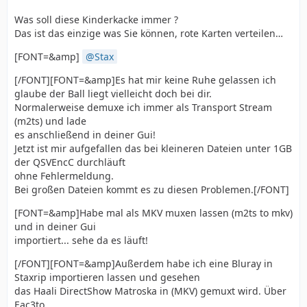
Was soll diese Kinderkacke immer ?
Das ist das einzige was Sie können, rote Karten verteilen…
[FONT=&amp]
Stax
[/FONT][FONT=&amp]Es hat mir keine Ruhe gelassen ich
glaube der Ball liegt vielleicht doch bei dir.
Normalerweise demuxe ich immer als Transport Stream
(m2ts) und lade
es anschließend in deiner Gui!
Jetzt ist mir aufgefallen das bei kleineren Dateien unter 1GB
der QSVEncC durchläuft
ohne Fehlermeldung.
Bei großen Dateien kommt es zu diesen Problemen.[/FONT]
[FONT=&amp]Habe mal als MKV muxen lassen (m2ts to mkv)
und in deiner Gui
importiert... sehe da es läuft!
[/FONT][FONT=&amp]Außerdem habe ich eine Bluray in
Staxrip importieren lassen und gesehen
das Haali DirectShow Matroska in (MKV) gemuxt wird. Über
Eac3to
---------------------------------------------