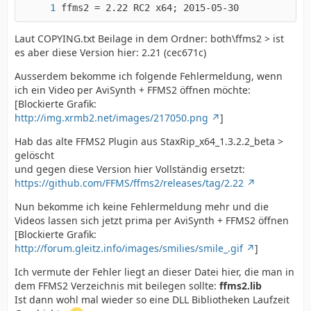
ffms2 = 2.22 RC2 x64; 2015-05-30
Laut COPYING.txt Beilage in dem Ordner: both\ffms2 > ist
es aber diese Version hier: 2.21 (cec671c)
Ausserdem bekomme ich folgende Fehlermeldung, wenn
ich ein Video per AviSynth + FFMS2 öffnen möchte:
[Blockierte Grafik:
http://img.xrmb2.net/images/217050.png
]
Hab das alte FFMS2 Plugin aus StaxRip_x64_1.3.2.2_beta >
gelöscht
und gegen diese Version hier Vollständig ersetzt:
https://github.com/FFMS/ffms2/releases/tag/2.22
Nun bekomme ich keine Fehlermeldung mehr und die
Videos lassen sich jetzt prima per AviSynth + FFMS2 öffnen
[Blockierte Grafik:
http://forum.gleitz.info/images/smilies/smile_.gif
]
Ich vermute der Fehler liegt an dieser Datei hier, die man in
dem FFMS2 Verzeichnis mit beilegen sollte:
ffms2.lib
Ist dann wohl mal wieder so eine DLL Bibliotheken Laufzeit