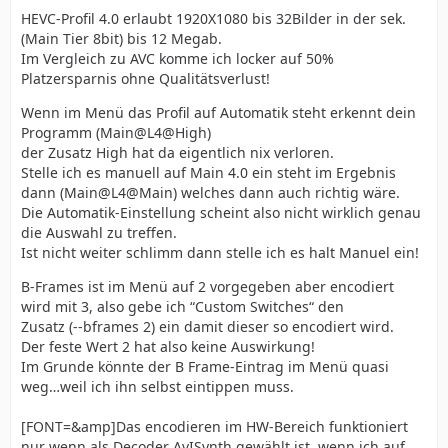
HEVC-Profil 4.0 erlaubt 1920X1080 bis 32Bilder in der sek.
(Main Tier 8bit) bis 12 Megab.
Im Vergleich zu AVC komme ich locker auf 50%
Platzersparnis ohne Qualitätsverlust!
Wenn im Menü das Profil auf Automatik steht erkennt dein
Programm (Main@L4@High)
der Zusatz High hat da eigentlich nix verloren.
Stelle ich es manuell auf Main 4.0 ein steht im Ergebnis
dann (Main@L4@Main) welches dann auch richtig wäre.
Die Automatik-Einstellung scheint also nicht wirklich genau
die Auswahl zu treffen.
Ist nicht weiter schlimm dann stelle ich es halt Manuel ein!
B-Frames ist im Menü auf 2 vorgegeben aber encodiert
wird mit 3, also gebe ich “Custom Switches“ den
Zusatz (--bframes 2) ein damit dieser so encodiert wird.
Der feste Wert 2 hat also keine Auswirkung!
Im Grunde könnte der B Frame-Eintrag im Menü quasi
weg…weil ich ihn selbst eintippen muss.
[FONT=&amp]Das encodieren im HW-Bereich funktioniert
nur wenn als Decoder AvISynth gewählt ist, wenn ich auf