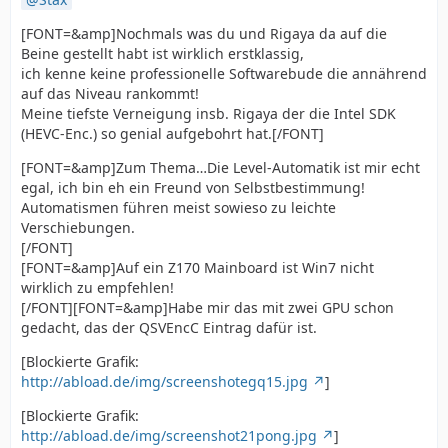
[FONT=&amp]Nochmals was du und Rigaya da auf die
Beine gestellt habt ist wirklich erstklassig,
ich kenne keine professionelle Softwarebude die annährend
auf das Niveau rankommt!
Meine tiefste Verneigung insb. Rigaya der die Intel SDK
(HEVC-Enc.) so genial aufgebohrt hat.[/FONT]
[FONT=&amp]Zum Thema…Die Level-Automatik ist mir echt
egal, ich bin eh ein Freund von Selbstbestimmung!
Automatismen führen meist sowieso zu leichte
Verschiebungen.
[/FONT]
[FONT=&amp]Auf ein Z170 Mainboard ist Win7 nicht
wirklich zu empfehlen!
[/FONT][FONT=&amp]Habe mir das mit zwei GPU schon
gedacht, das der QSVEncC Eintrag dafür ist.
[Blockierte Grafik:
http://abload.de/img/screenshotegq15.jpg
]
[Blockierte Grafik:
http://abload.de/img/screenshot21pong.jpg
]