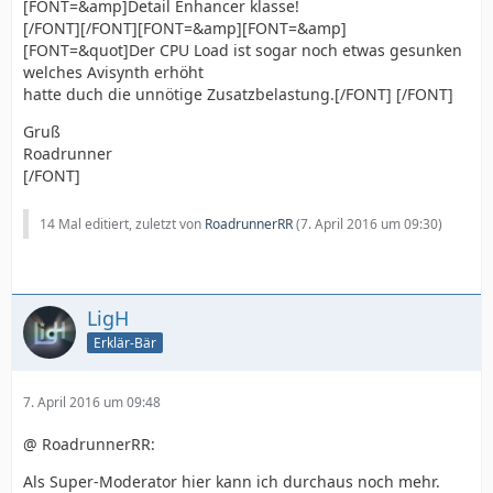
[FONT=&amp]Detail Enhancer klasse!
[/FONT][/FONT][FONT=&amp][FONT=&amp]
[FONT=&quot]Der CPU Load ist sogar noch etwas gesunken
welches Avisynth erhöht
hatte duch die unnötige Zusatzbelastung.[/FONT] [/FONT]
Gruß
Roadrunner
[/FONT]
14 Mal editiert, zuletzt von
RoadrunnerRR
(
7. April 2016 um 09:30
)
LigH
Erklär-Bär
7. April 2016 um 09:48
@ RoadrunnerRR:
Als Super-Moderator hier kann ich durchaus noch mehr.