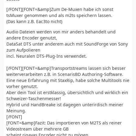
[/FONT][FONT=&amp]Zum De-Muxen habe ich sonst
tsMuxer genommen und als m2ts speichern lassen.
(Das kann z.B. Eac3to nicht)
Audio Dateien werden von mir anders behandelt und
andere Encoder genutzt,
DataSat DTS unter anderem auch mit SoundForge von Sony
zum Aufpolieren
incl. Neuralen DTS-Plug-Ins verwendet.
[/FONT][FONT=&amp]Transportstreams lassen sich besser
weiterverarbeiten z.B. in ScenarisBD Authoring-Software.
Eine neue Erfahrung mit StaxRip, habe solche Multitools nie
vorher genutzt.
Aber dein Tool ist erstklassig, übersichtlich und wirklich ein
Schweizer-Taschenmesser!
Hybrid und HandBreake ist dagegen unterirdisch meiner
Meinung.
[/FONT]
[FONT=&amp]Fazit: Das importieren von M2TS als reiner
Videostream über mehrere GB
scheint rigayas Encoder nicht zu mögen.