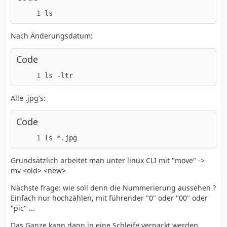
ls
Nach Änderungsdatum:
Code
ls -ltr
Alle .jpg's:
Code
ls *.jpg
Grundsätzlich arbeitet man unter linux CLI mit "move" ->
mv <old> <new>
Nächste frage: wie soll denn die Nummerierung aussehen ?
Einfach nur hochzählen, mit führender "0" oder "00" oder
"pic" ...
Das Ganze kann dann in eine Schleife verpackt werden.