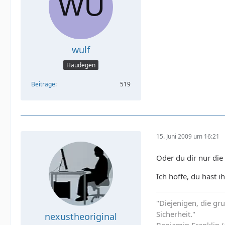
wulf
Haudegen
Beiträge
519
15. Juni 2009 um 16:21
Oder du dir nur die
Ich hoffe, du hast 
"Diejenigen, die g
Sicherheit."
nexustheoriginal
Benjamin Franklin 