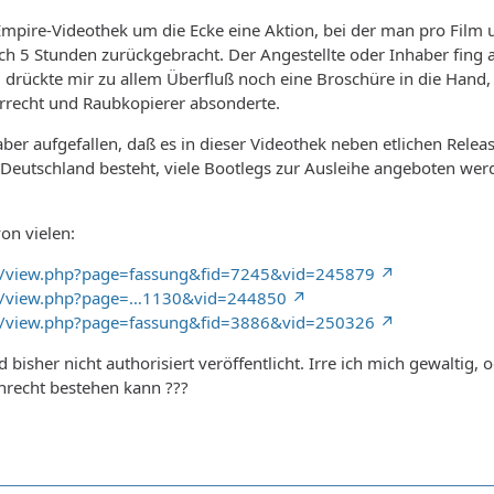
Empire-Videothek um die Ecke eine Aktion, bei der man pro Film 
ch 5 Stunden zurückgebracht. Der Angestellte oder Inhaber fing
 drückte mir zu allem Überfluß noch eine Broschüre in die Hand,
recht und Raubkopierer absonderte.
 aber aufgefallen, daß es in dieser Videothek neben etlichen Relea
n Deutschland besteht, viele Bootlegs zur Ausleihe angeboten wer
von vielen:
e/view.php?page=fassung&fid=7245&vid=245879
de/view.php?page=…1130&vid=244850
e/view.php?page=fassung&fid=3886&vid=250326
d bisher nicht authorisiert veröffentlicht. Irre ich mich gewaltig,
hrecht bestehen kann ???