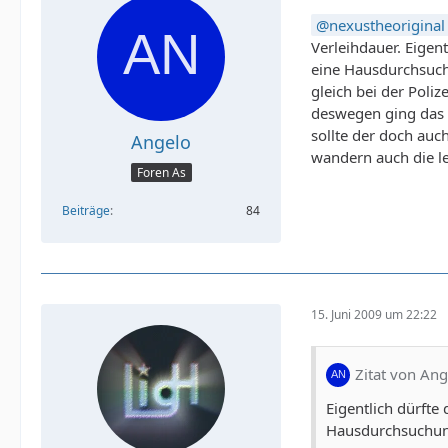
nexustheoriginal
Verleihdauer. Eigent
eine Hausdurchsuchu
gleich bei der Poli
deswegen ging das a
sollte der doch auch
Angelo
wandern auch die le
Foren As
Beiträge
84
15. Juni 2009 um 22:22
Zitat von Ang
Eigentlich dürfte
Hausdurchsuchung