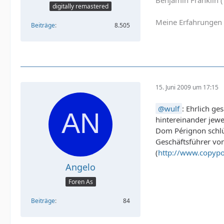
digitally remastered
Meine Erfahrungen 
Beiträge
8.505
15. Juni 2009 um 17:15
wulf
: Ehrlich ge
hintereinander jewe
Dom Pérignon schlür
Geschäftsführer von
(
http://www.copypo
Angelo
Foren As
Beiträge
84