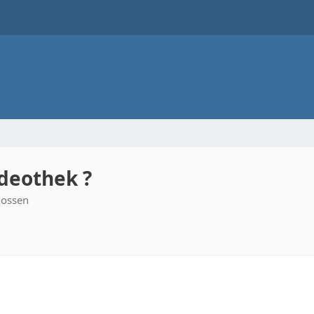
deothek ?
lossen