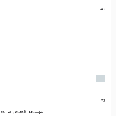
#2
#3
ur angespielt hast...:ja: