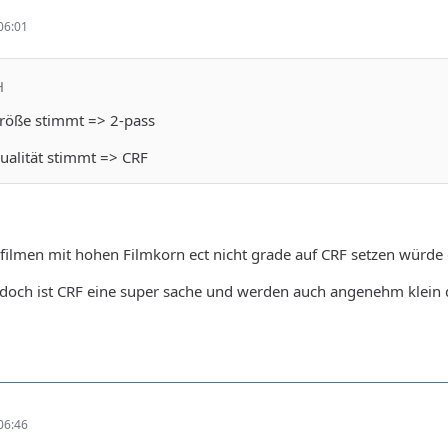
06:01
H
röße stimmt => 2-pass
ualität stimmt => CRF
 filmen mit hohen Filmkorn ect nicht grade auf CRF setzen würde
doch ist CRF eine super sache und werden auch angenehm klein d
06:46