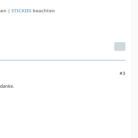
sen |
STICKIES
beachten
#3
 danke.