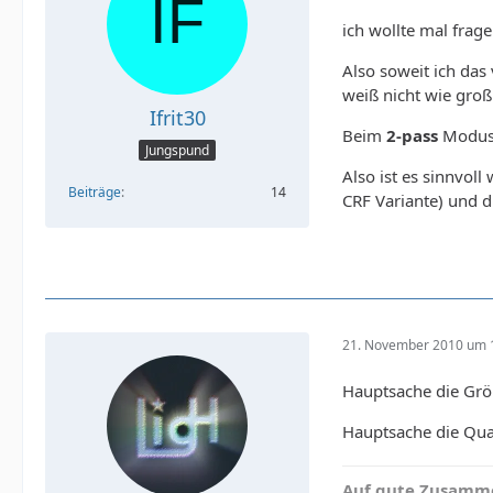
ich wollte mal frag
Also soweit ich das
weiß nicht wie groß 
Ifrit30
Beim
2-pass
Modus 
Jungspund
Also ist es sinnvol
Beiträge
14
CRF Variante) und d
21. November 2010 um 
Hauptsache die Grö
Hauptsache die Qua
Auf gute Zusamme