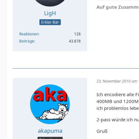
Auf gute Zusamme
LigH
Erklär-Bär
Reaktionen
128
Beiträge
43.878
23. November 2010 um 
Ich encodiere alle 
400MB und 1200MB. 
ich problemlos lebe
2-pass würde ich n
akapuma
Gruß