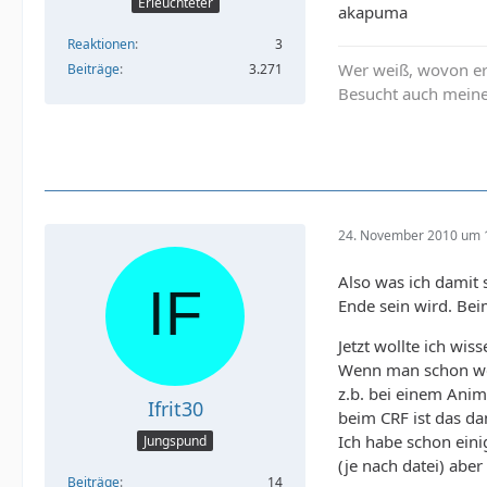
Erleuchteter
akapuma
Reaktionen
3
Wer weiß, wovon er 
Beiträge
3.271
Besucht auch mei
24. November 2010 um 
Also was ich damit 
Ende sein wird. Bei
Jetzt wollte ich wis
Wenn man schon weiß
z.b. bei einem Ani
Ifrit30
beim CRF ist das da
Ich habe schon ein
Jungspund
(je nach datei) aber
Beiträge
14