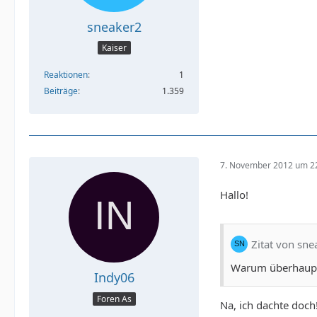
sneaker2
Kaiser
Reaktionen
1
Beiträge
1.359
7. November 2012 um 2
Hallo!
Zitat von sne
Warum überhaupt
Indy06
Foren As
Na, ich dachte doc