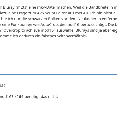
er Bluray (m2ts) eine mkv-Datei machen. Weil die Bandbreite in
dazu eine Frage zum AVS Script Editor aus meGUI. Ich bin nicht 
hte ich nur die schwarzen Balken vor dem Neukodieren entfernen
e eine Funktionien wie AutoCrop, die mod16 berücksichtigt. Die
"Overcrop to achieve mod16" auswähle. Blurays sind ja aber eig
komme ich dadurch ein falsches Seitenverhältnis?
2:35
od16? x264 benötigt das nicht.