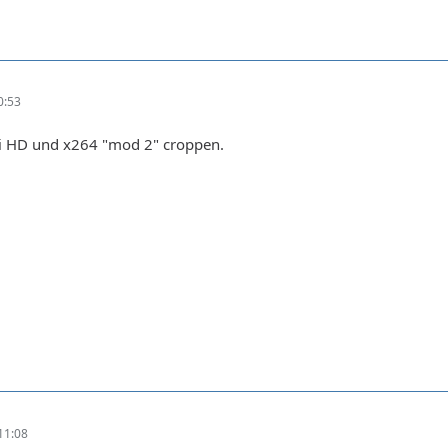
0:53
ei HD und x264 "mod 2" croppen.
11:08