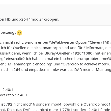
 bei HD und x264 "mod 2" croppen.
überzeugt
ch nicht recht, warum es bei *de*aktivierter Option "Clever (TM
ich für Quellen die nicht anamorph sind und für Zielformate, die 
assiert denn, wenn ich bei Bluray-Quellen (1920*1080) mit einem
" einschalte? Ich habe da mal ein bischen herumprobiert. meGUI
ver (TM) anamorphic encoding" und "Overcrop to achieve mod16"
nach h.264 und einpacken in mkv war das DAR meiner Meinung n
 : 2.40:1
ect ratio : 2.40:1
e ist 792 nicht mod16 sondern mod4, obwohl die Overcrop mod16 a
hat. Dass das DAR jetzt nicht mehr 1.778:1 sondern 2.40:1 fiinde