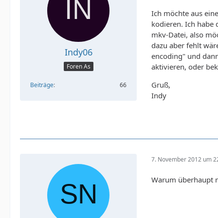
Ich möchte aus ein
kodieren. Ich habe 
mkv-Datei, also möc
dazu aber fehlt wär
Indy06
encoding" und dann 
aktivieren, oder be
Foren As
Gruß,
Beiträge
66
Indy
7. November 2012 um 2
Warum überhaupt m