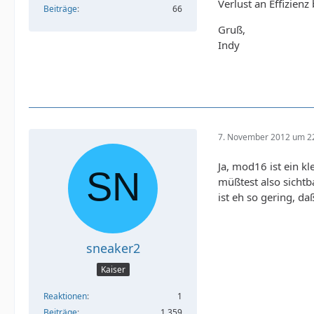
Verlust an Effizien
Beiträge
66
Gruß,
Indy
7. November 2012 um 2
Ja, mod16 ist ein kl
müßtest also sicht
ist eh so gering, 
sneaker2
Kaiser
Reaktionen
1
Beiträge
1.359