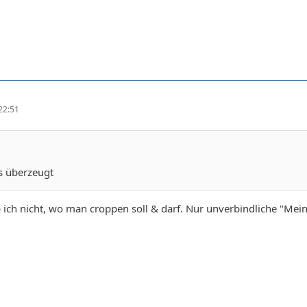
22:51
s überzeugt
b ich nicht, wo man croppen soll & darf. Nur unverbindliche "M