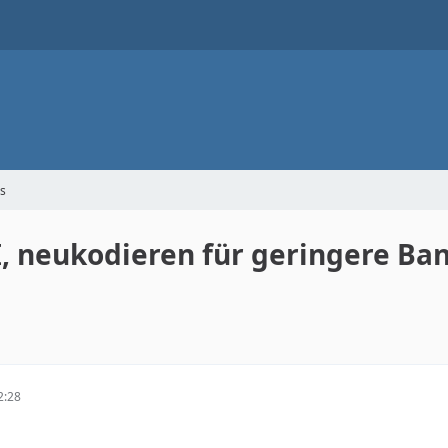
s
, neukodieren für geringere Ba
2:28