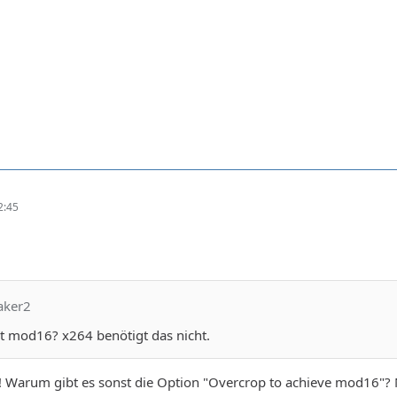
2:45
aker2
 mod16? x264 benötigt das nicht.
h! Warum gibt es sonst die Option "Overcrop to achieve mod16"?