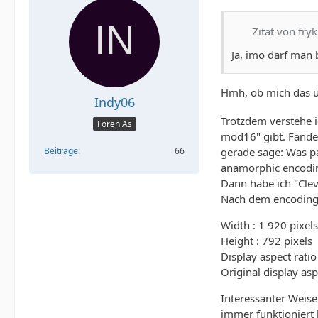
Zitat von fryk
Ja, imo darf man
Hmh, ob mich das 
Indy06
Trotzdem verstehe i
Foren As
mod16" gibt. Fände 
Beiträge
66
gerade sage: Was p
anamorphic encoding
Dann habe ich "Cle
Nach dem encoding 
Width : 1 920 pixels
Height : 792 pixels
Display aspect ratio
Original display asp
Interessanter Weis
immer funktioniert 