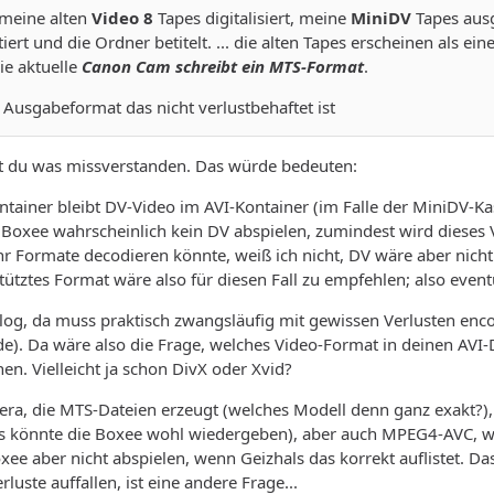
h meine alten
Video 8
Tapes digitalisiert, meine
MiniDV
Tapes ausg
iert und die Ordner betitelt. ... die alten Tapes erscheinen als ein
ie aktuelle
Canon Cam schreibt ein MTS-Format
.
 Ausgabeformat das nicht verlustbehaftet ist
st du was missverstanden. Das würde bedeuten:
tainer bleibt DV-Video im AVI-Kontainer (im Falle der MiniDV-Kass
Boxee wahrscheinlich kein DV abspielen, zumindest wird dieses 
hr Formate decodieren könnte, weiß ich nicht, DV wäre aber nicht 
stütztes Format wäre also für diesen Fall zu empfehlen; also event
alog, da muss praktisch zwangsläufig mit gewissen Verlusten encod
e). Da wäre also die Frage, welches Video-Format in deinen AVI-Da
n. Vielleicht ja schon DivX oder Xvid?
era, die MTS-Dateien erzeugt (welches Modell denn ganz exakt?)
as könnte die Boxee wohl wiedergeben), aber auch MPEG4-AVC,
xee aber nicht abspielen, wenn Geizhals das korrekt auflistet. D
rluste auffallen, ist eine andere Frage...