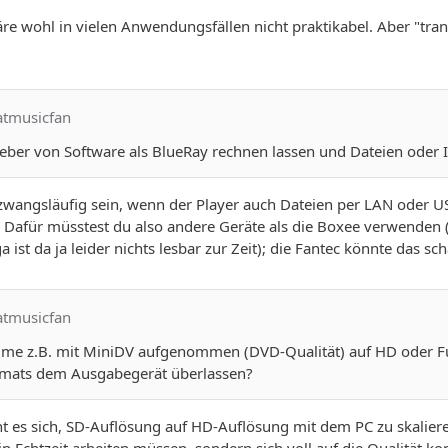
wäre wohl in vielen Anwendungsfällen nicht praktikabel. Aber "tra
atmusicfan
 lieber von Software als BlueRay rechnen lassen und Dateien oder
 zwangsläufig sein, wenn der Player auch Dateien per LAN oder 
Dafür müsstest du also andere Geräte als die Boxee verwenden (v
ist da ja leider nichts lesbar zur Zeit); die Fantec könnte das sc
atmusicfan
 Filme z.B. mit MiniDV aufgenommen (DVD-Qualität) auf HD oder F
rmats dem Ausgabegerät überlassen?
t es sich, SD-Auflösung auf HD-Auflösung mit dem PC zu skaliere
 in Echtzeit arbeiten müssen, sondern sich voll auf die Qualität k