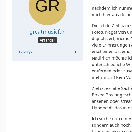
nachdem ich nunmehr
mich hier an alle h
Die letzte Zeit hab
greatmusicfan
Fotos, Negativen un
digitalisiert, mein
Anfänger
viele Erinnerungen 
erscheinen als eine
Beiträge
8
Natürlich möchte ich
unterschiedliche Wi
entfernen oder zus
mehr nicht! Kein V
Ziel ist es, alle Sa
Boxee Box angeschl
ansehen oder stream
Handhelds das in d
Ich suche nun ein Au
sondern auch noch b
kaum an, wenn es nc