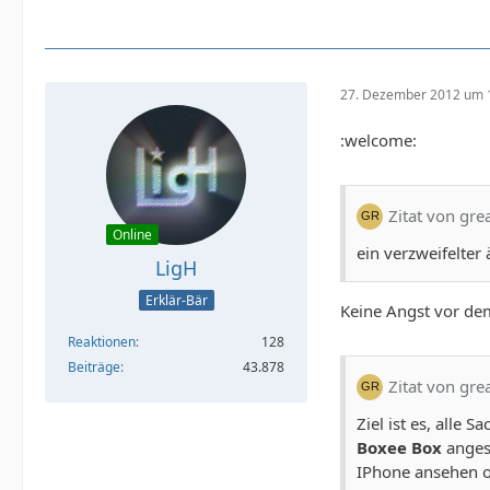
27. Dezember 2012 um 
:welcome:
Zitat von gre
Online
ein verzweifelter 
LigH
Erklär-Bär
Keine Angst vor dem
Reaktionen
128
Beiträge
43.878
Zitat von gre
Ziel ist es, alle
Boxee Box
anges
IPhone ansehen od