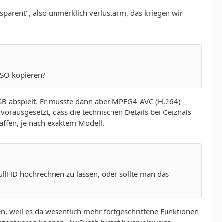
nsparent", also unmerklich verlustarm, das kriegen wir
 ISO kopieren?
USB abspielt. Er müsste dann aber MPEG4-AVC (H.264)
orausgesetzt, dass die technischen Details bei Geizhals
haffen, je nach exaktem Modell.
ullHD hochrechnen zu lassen, oder sollte man das
n, weil es da wesentlich mehr fortgeschrittene Funktionen
onzentrieren können. AviSynth bietet beispielsweise