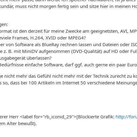
ekundär, muss nicht morgen fertig sein und sitze hier in meinen
gen:
ormat ist den derzeit für meine Zwecke am geeignetsten, AVI, M
ieviele Frames, H.264, XVID oder MPEG4?
ieber von Software als BlueRay rechnen lassen und Dateien oder I
ilme z. B. mit MiniDV aufgenommen (DVD-Qualität) auf HD oder Fu
usgabegerät überlassen?
 Bedürfnisse einfache Software, darf ggf. auch gerne ein paar Eur
ge nicht mehr das Gefühl nicht mehr mit der Technik zurecht zu 
es so, dass bei 100 Artikeln im Internet 50 verschiedene Meinu
terer Herr <label for="rb_iconid_29">[Blockierte Grafik:
http://fo
m Alter bewußt).