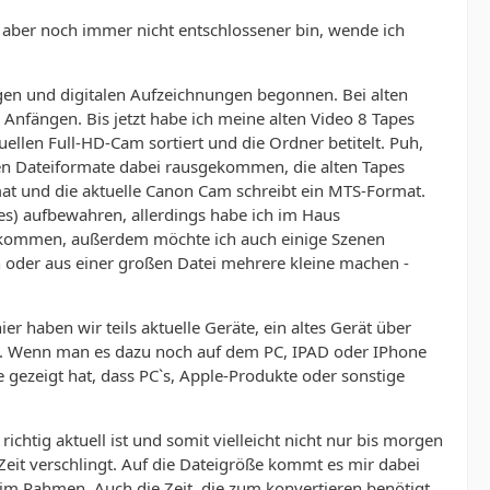
 aber noch immer nicht entschlossener bin, wende ich
logen und digitalen Aufzeichnungen begonnen. Bei alten
n Anfängen. Bis jetzt habe ich meine alten Video 8 Tapes
uellen Full-HD-Cam sortiert und die Ordner betitelt. Puh,
hsten Dateiformate dabei rausgekommen, die alten Tapes
mat und die aktuelle Canon Cam schreibt ein MTS-Format.
apes) aufbewahren, allerdings habe ich im Haus
echtkommen, außerdem möchte ich auch einige Szenen
der aus einer großen Datei mehrere kleine machen -
er haben wir teils aktuelle Geräte, ein altes Gerät über
t. Wenn man es dazu noch auf dem PC, IPAD oder IPhone
 gezeigt hat, dass PC`s, Apple-Produkte oder sonstige
ichtig aktuell ist und somit vielleicht nicht nur bis morgen
)Zeit verschlingt. Auf die Dateigröße kommt es mir dabei
 im Rahmen. Auch die Zeit, die zum konvertieren benötigt