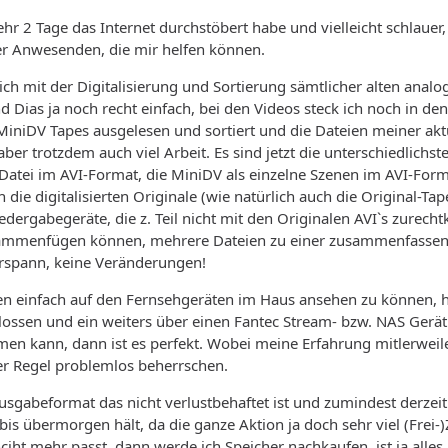
 2 Tage das Internet durchstöbert habe und vielleicht schlauer,
ier Anwesenden, die mir helfen können.
e ich mit der Digitalisierung und Sortierung sämtlicher alten ana
d Dias ja noch recht einfach, bei den Videos steck ich noch in de
e MiniDV Tapes ausgelesen und sortiert und die Dateien meiner akt
aber trotzdem auch viel Arbeit. Es sind jetzt die unterschiedlic
 Datei im AVI-Format, die MiniDV als einzelne Szenen im AVI-For
 die digitalisierten Originale (wie natürlich auch die Original-T
edergabegeräte, die z. Teil nicht mit den Originalen AVI`s zur
ammenfügen können, mehrere Dateien zu einer zusammenfassen o
orspann, keine Veränderungen!
chen einfach auf den Fernsehgeräten im Haus ansehen zu können, hi
ossen und ein weiters über einen Fantec Stream- bzw. NAS Gerä
en kann, dann ist es perfekt. Wobei meine Erfahrung mitlerweile
er Regel problemlos beherrschen.
sgabeformat das nicht verlustbehaftet ist und zumindest derzeit r
is übermorgen hält, da die ganze Aktion ja doch sehr viel (Frei-
iht mehr passt, dann werde ich Speicher nachkaufen, ist ja alles