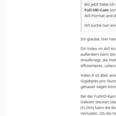
Bis jetzt habe ic
Full-HD-Cam
sort
AVI-Format und d
Ich suche nun ein
Ich glaube, hier ha
DV-Video im AVI-Kon
außerdem kann die 
draufkriegt, die me
effizienteres, unter
Video 8 ist aber an
Gigabytes pro Stund
genauer sagen könne
Bei der FullHD-Kam
Dateien stecken (d
(H.264) kann die Bo
Verlusten. Ob die Ve