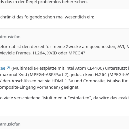
ds das in der Regel problemlos beherrschen.
chränkt das folgende schon mal wesentlich ein:
atmusicfan
eformat ist den derzeit für meine Zwecke am geeignetsten, AVI,
, wieviele Frames, H.264, XVID oder MPEG4?
xee
(Multimedia-Festplatte mit intel Atom CE4100) unterstützt 
) maximal Xvid (MPEG4-ASP/Part 2), jedoch kein H.264 (MPEG4-AV
ideo-Anschlüssen hat sie HDMI 1.3a und Composite, ist also für 
 Composite-Eingang vorhanden) geeignet.
so viele verschiedene "Multimedia-Festplatten", da wäre das exa
atmusicfan