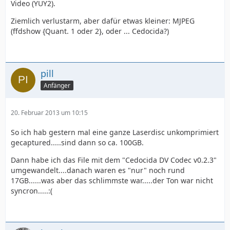
Video (YUY2).
Ziemlich verlustarm, aber dafür etwas kleiner: MJPEG
(ffdshow {Quant. 1 oder 2}, oder ... Cedocida?)
pill
Anfänger
20. Februar 2013 um 10:15
So ich hab gestern mal eine ganze Laserdisc unkomprimiert
gecaptured.....sind dann so ca. 100GB.
Dann habe ich das File mit dem "Cedocida DV Codec v0.2.3"
umgewandelt....danach waren es "nur" noch rund
17GB......was aber das schlimmste war.....der Ton war nicht
syncron.....:(