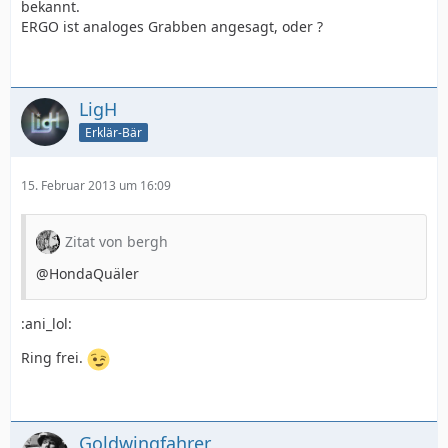
bekannt.
ERGO ist analoges Grabben angesagt, oder ?
LigH
Erklär-Bär
15. Februar 2013 um 16:09
Zitat von bergh
@HondaQuäler
:ani_lol:
Ring frei.
Goldwingfahrer