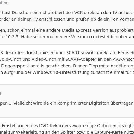
ilein
r hast Du schon einmal probiert den VCR direkt an den TV anzus
rder an deinen TV anschliessen und prüfen ob da ein Ton vorhan
en, schon einmal eine andere Media Express Version ausprobiert?
die 10.3.5. Habe selber mal neuere Versionen getestet bin aber au
S-Rekorders funktionieren über SCART sowohl direkt am Fernsehe
udio-Cinch und Video-Cinch mit SCART-Adapter an den AV3-Ansch
 Eingangspost bereits geschrieben. Deinen Tipp mit einer älter
ich aufgrund der Windows 10-Unterstützung zunächst einmal für d
H
n ... vielleicht wird da ein komprimierter Digitalton übertragen (
en Einstellungen des DVD-Rekorders zwar einige Optionen bezügl
nal zur Weiterleitung an den Splitter bzw. die Capture-Karte nutz