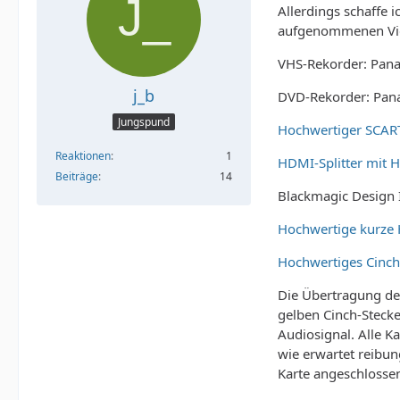
Allerdings schaffe 
aufgenommenen Vide
VHS-Rekorder: Pan
j_b
DVD-Rekorder: Pa
Jungspund
Hochwertiger SCAR
Reaktionen
1
HDMI-Splitter mit 
Beiträge
14
Blackmagic Design I
Hochwertige kurze 
Hochwertiges Cinch
Die Übertragung de
gelben Cinch-Steck
Audiosignal. Alle 
wie erwartet reibu
Karte angeschlosse