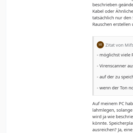
beschrieben geänder
Kabel oder Ähnliche
tatsächlich nur de
Rauschen erstellen u
Zitat von Mif
- möglichst viele
- Virenscanner au
- auf der zu spei
- wenn der Ton no
Auf meinem PC habe
lahmlegen, solange
wird ja wie beschri
könnte. Speicherplat
ausreichen? Ja, ein