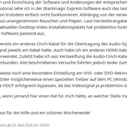
ion und Einrichtung der Software und Änderungen der entsprech
utorial sehe ich in der Blackmagic Express-Software auch das l
 Ton trotzdem einfach nicht funktionieren: Abhängig von der ve
aus unangenehmem Rauschen und Piepen. Laut Herstellerangaben 
 aktuellen Desktop-Video-Installationspakets hat problemlos funkt
-Software passend aus.
bereits ein anderes Cinch-Kabel für die Übertragung des Audio-S
nal jeweils ein Kabel hatte. Auch habe ich ein anderes HDMI-Ka
erwendet. Zuletzt habe ich aus Verzweiflung die Audio-Cinch-Kab
erbunden. Alle beschriebenen Versuche führten jedoch leider zu
weise noch eine besondere Einstellung am VHS- oder DVD-Rekord
 Oder möglicherweise einen speziellen Treiber auf dem PC (Window
r ja HDCP erfolgreich bypassen, da das Videosignal ja problemlos 
ll, wenn jemand hier einen Rat für mich hätte, an welcher Stelle 
aus für die Hilfe und ein schönes Wochenende!
 von
j_b
(
23. Mai 2020 um 19:02
)