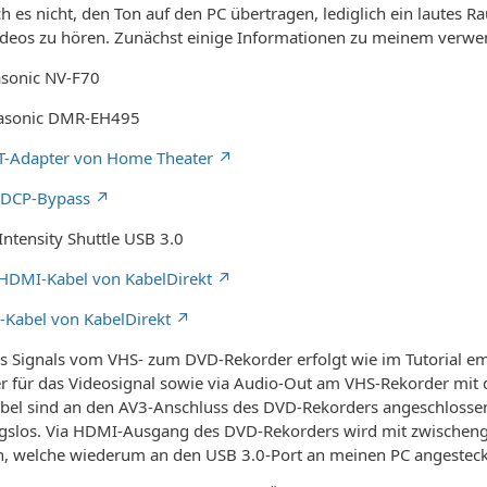
ich es nicht, den Ton auf den PC übertragen, lediglich ein lautes 
os zu hören. Zunächst einige Informationen zu meinem verwe
asonic NV-F70
nasonic DMR-EH495
T-Adapter von Home Theater
HDCP-Bypass
ntensity Shuttle USB 3.0
HDMI-Kabel von KabelDirekt
-Kabel von KabelDirekt
s Signals vom VHS- zum DVD-Rekorder erfolgt wie im Tutorial 
er für das Videosignal sowie via Audio-Out am VHS-Rekorder mit 
Kabel sind an den AV3-Anschluss des DVD-Rekorders angeschlosse
ngslos. Via HDMI-Ausgang des DVD-Rekorders wird mit zwischeng
n, welche wiederum an den USB 3.0-Port an meinen PC angesteckt