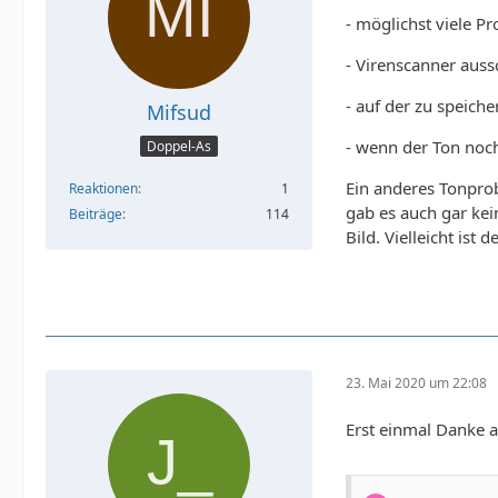
- möglichst viele P
- Virenscanner auss
- auf der zu speich
Mifsud
- wenn der Ton noch
Doppel-As
Ein anderes Tonprob
Reaktionen
1
gab es auch gar ke
Beiträge
114
Bild. Vielleicht ist
23. Mai 2020 um 22:08
Erst einmal Danke a