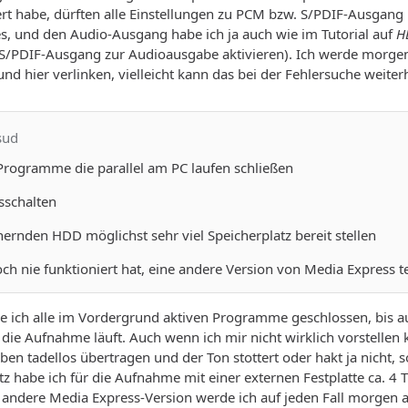
t habe, dürften alle Einstellungen zu PCM bzw. S/PDIF-Ausgang i
s, und den Audio-Ausgang habe ich ja auch wie im Tutorial auf
H
n S/PDIF-Ausgang zur Audioausgabe aktivieren). Ich werde morgen
nd hier verlinken, vielleicht kann das bei der Fehlersuche weiter
sud
 Programme die parallel am PC laufen schließen
sschalten
chernden HDD möglichst sehr viel Speicherplatz bereit stellen
ch nie funktioniert hat, eine andere Version von Media Express t
 ich alle im Vordergrund aktiven Programme geschlossen, bis a
 die Aufnahme läuft. Auch wenn ich mir nicht wirklich vorstell
eben tadellos übertragen und der Ton stottert oder hakt ja nicht,
z habe ich für die Aufnahme mit einer externen Festplatte ca. 4 TB
e andere Media Express-Version werde ich auf jeden Fall morgen a