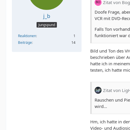
Zitat von Bog
Doofe Frage, abe
j_b
VCR mit DVD-Reco
Jungspund
Falls Ton vorhand
funktioniert war 
Reaktionen
1
Beiträge
14
Bild und Ton des VH
beschrieben über A
hatte ich in meinem
testen, ich hatte m
Zitat von Lig
Rauschen und Piepe
wird...
Hm, ich hatte in d
Video- und Audiosig