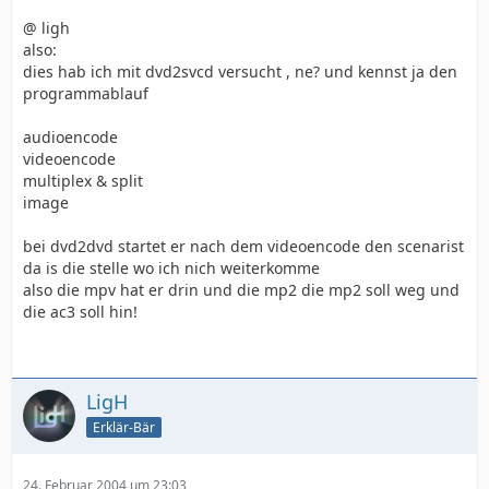
@ ligh
also:
dies hab ich mit dvd2svcd versucht , ne? und kennst ja den
programmablauf
audioencode
videoencode
multiplex & split
image
bei dvd2dvd startet er nach dem videoencode den scenarist
da is die stelle wo ich nich weiterkomme
also die mpv hat er drin und die mp2 die mp2 soll weg und
die ac3 soll hin!
LigH
Erklär-Bär
24. Februar 2004 um 23:03