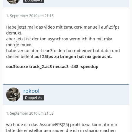
Doppel-As
1. September 2010 um 21:16
Habe jetzt mal das video mit tsmuxerR manuell auf 25fps
demuxt.
aber jetzt ist der ton asynchron wenn ich ihn mit mkv
merge muxe.
habe versucht mit eac3to den ton mit einer bat datei und
diesen befeh
l auf 25fps zu bringen hat nix gebracht.
eac3to.exe track_2.ac3 neu.ac3 -448 -speedup
rokool
Doppel-As
1. September 2010 um 21:58
wo finde ich das AssumeFPS(25) profil bzw. könnt ihr mir
bitte die einstellungen sagen die ich in staxrip machen