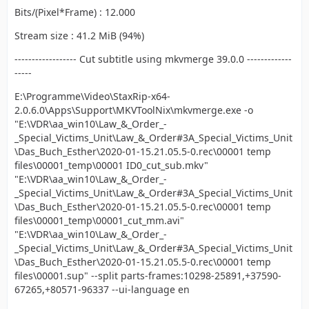
Bits/(Pixel*Frame) : 12.000
Stream size : 41.2 MiB (94%)
------------------ Cut subtitle using mkvmerge 39.0.0 -------------
-----
E:\Programme\Video\StaxRip-x64-
2.0.6.0\Apps\Support\MKVToolNix\mkvmerge.exe -o
"E:\VDR\aa_win10\Law_&_Order_-
_Special_Victims_Unit\Law_&_Order#3A_Special_Victims_Unit
\Das_Buch_Esther\2020-01-15.21.05.5-0.rec\00001 temp
files\00001_temp\00001 ID0_cut_sub.mkv"
"E:\VDR\aa_win10\Law_&_Order_-
_Special_Victims_Unit\Law_&_Order#3A_Special_Victims_Unit
\Das_Buch_Esther\2020-01-15.21.05.5-0.rec\00001 temp
files\00001_temp\00001_cut_mm.avi"
"E:\VDR\aa_win10\Law_&_Order_-
_Special_Victims_Unit\Law_&_Order#3A_Special_Victims_Unit
\Das_Buch_Esther\2020-01-15.21.05.5-0.rec\00001 temp
files\00001.sup" --split parts-frames:10298-25891,+37590-
67265,+80571-96337 --ui-language en