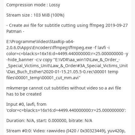
Compression mode : Lossy
Stream size : 103 MiB (100%)
- Create avi file for subtitle cutting using ffmpeg 2019-09-27
Patman -
E:\Programme\Video\StaxRip-x64-
2.0.6.0\Apps\Encoders\ffmpeg\ffmpeg.exe -f lavfi -i
color=c=black:s=16x16:d=4499.440000000:r=25.000000000 -y
-hide_banner -c:v copy "E:\VDR\aa_win10\Law_&_Order_-
_Special_Victims_Unit\Law_&_Order#3A_Special_Victims_Unit
\Das_Buch_Esther\2020-01-15.21.05.5-0.rec\00001 temp
files\00001_temp\00001_cut_mm.avi"
mkvmerge cannot cut subtitles without video so a avi file
has to be created
Input #0, lavfi, from
'color=c=black:s=16x16:d=4499.440000000:r=25.000000000':
Duration: N/A, start: 0.000000, bitrate: N/A
Stream #0:0: Video: rawvideo (I420 / 0x30323449), yuv420p,