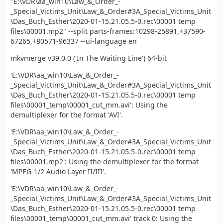
"E:\VDR\aa_win10\Law_&_Order_-
_Special_Victims_Unit\Law_&_Order#3A_Special_Victims_Unit
\Das_Buch_Esther\2020-01-15.21.05.5-0.rec\00001 temp
files\00001.mp2" --split parts-frames:10298-25891,+37590-
67265,+80571-96337 --ui-language en
mkvmerge v39.0.0 ('In The Waiting Line') 64-bit
'E:\VDR\aa_win10\Law_&_Order_-
_Special_Victims_Unit\Law_&_Order#3A_Special_Victims_Unit
\Das_Buch_Esther\2020-01-15.21.05.5-0.rec\00001 temp
files\00001_temp\00001_cut_mm.avi': Using the
demultiplexer for the format 'AVI'.
'E:\VDR\aa_win10\Law_&_Order_-
_Special_Victims_Unit\Law_&_Order#3A_Special_Victims_Unit
\Das_Buch_Esther\2020-01-15.21.05.5-0.rec\00001 temp
files\00001.mp2': Using the demultiplexer for the format
'MPEG-1/2 Audio Layer II/III'.
'E:\VDR\aa_win10\Law_&_Order_-
_Special_Victims_Unit\Law_&_Order#3A_Special_Victims_Unit
\Das_Buch_Esther\2020-01-15.21.05.5-0.rec\00001 temp
files\00001_temp\00001_cut_mm.avi' track 0: Using the