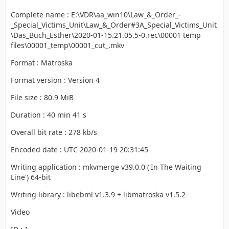
Complete name : E:\VDR\aa_win10\Law_&_Order_-
_Special_Victims_Unit\Law_&_Order#3A_Special_Victims_Unit
\Das_Buch_Esther\2020-01-15.21.05.5-0.rec\00001 temp
files\00001_temp\00001_cut_.mkv
Format : Matroska
Format version : Version 4
File size : 80.9 MiB
Duration : 40 min 41 s
Overall bit rate : 278 kb/s
Encoded date : UTC 2020-01-19 20:31:45
Writing application : mkvmerge v39.0.0 ('In The Waiting
Line') 64-bit
Writing library : libebml v1.3.9 + libmatroska v1.5.2
Video