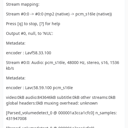
Stream mapping:
Stream #0:0 -> #0:0 (mp2 (native) -> pcm_s16le (native))
Press [q] to stop, [?] for help
Output #0, null, to 'NUL':
Metadata:
encoder : Lavf58.33.100
Stream #0:0: Audio: pcm_s16le, 48000 Hz, stereo, s16, 1536
kb/s
Metadata:
encoder : Lavc58.59.100 pcm_s16le
video:0kB audio:843646kB subtitle:0kB other streams:0kB
global headers:0kB muxing overhead: unknown
[Parsed_volumedetect_0 @ 000001a3cca1cfc0] n_samples:
431947008