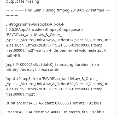
Output file missing
-------------- Find Gain 1 using ffmpeg 2019-09-27 Patman ----
----------
E:\Programme\Video\StaxRip-x64-
2.0.6.0\Apps\Encoders\ffmpeg\ffmpeg.exe -i
"E:\VDR\aa_win10\Law_&_Order_-
_Special_Victims_Unit\Law_&_Order#3A_Special_Victims_Unit
\Das_Buch_Esther\2020-01-15.21.05.5-0.rec\00001 temp
files\00001.mp2" -sn -vn -hide_banner -af volumedetect -f
null NUL
[mp3 @ 000001a3cc9dafc0] Estimating duration from
bitrate, this may be inaccurate
Input #0, mp3, from 'E:\VDR\aa_win10\Law_&_Order_-
_Special_Victims_Unit\Law_&_Order#3A_Special_Victims_Unit
\Das_Buch_Esther\2020-01-15.21.05.5-0.rec\00001 temp
files\00001.mp2':
Duration: 01:14:59.45, start: 0.000000, bitrate: 192 kb/s
Stream #0:0: Audio: mp2, 48000 Hz, stereo, fltp, 192 kb/s