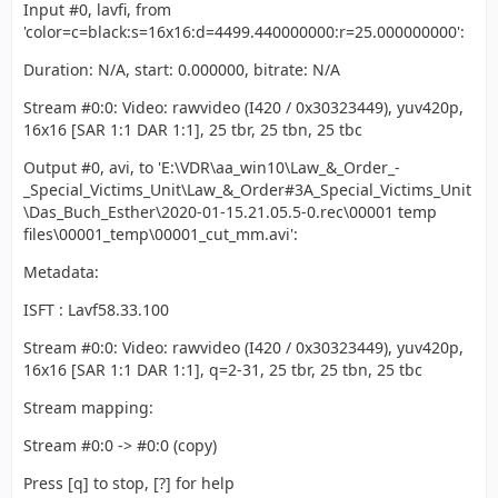
Input #0, lavfi, from
'color=c=black:s=16x16:d=4499.440000000:r=25.000000000':
Duration: N/A, start: 0.000000, bitrate: N/A
Stream #0:0: Video: rawvideo (I420 / 0x30323449), yuv420p,
16x16 [SAR 1:1 DAR 1:1], 25 tbr, 25 tbn, 25 tbc
Output #0, avi, to 'E:\VDR\aa_win10\Law_&_Order_-
_Special_Victims_Unit\Law_&_Order#3A_Special_Victims_Unit
\Das_Buch_Esther\2020-01-15.21.05.5-0.rec\00001 temp
files\00001_temp\00001_cut_mm.avi':
Metadata:
ISFT : Lavf58.33.100
Stream #0:0: Video: rawvideo (I420 / 0x30323449), yuv420p,
16x16 [SAR 1:1 DAR 1:1], q=2-31, 25 tbr, 25 tbn, 25 tbc
Stream mapping:
Stream #0:0 -> #0:0 (copy)
Press [q] to stop, [?] for help