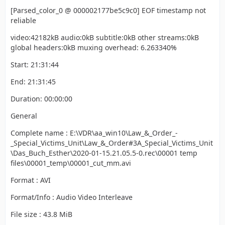
[Parsed_color_0 @ 000002177be5c9c0] EOF timestamp not
reliable
video:42182kB audio:0kB subtitle:0kB other streams:0kB
global headers:0kB muxing overhead: 6.263340%
Start: 21:31:44
End: 21:31:45
Duration: 00:00:00
General
Complete name : E:\VDR\aa_win10\Law_&_Order_-
_Special_Victims_Unit\Law_&_Order#3A_Special_Victims_Unit
\Das_Buch_Esther\2020-01-15.21.05.5-0.rec\00001 temp
files\00001_temp\00001_cut_mm.avi
Format : AVI
Format/Info : Audio Video Interleave
File size : 43.8 MiB