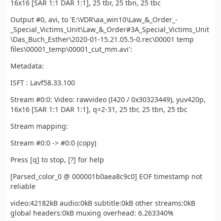
16x16 [SAR 1:1 DAR 1:1], 25 tbr, 25 tbn, 25 tbc
Output #0, avi, to 'E:\VDR\aa_win10\Law_&_Order_-
_Special_Victims_Unit\Law_&_Order#3A_Special_Victims_Unit
\Das_Buch_Esther\2020-01-15.21.05.5-0.rec\00001 temp
files\00001_temp\00001_cut_mm.avi':
Metadata:
ISFT : Lavf58.33.100
Stream #0:0: Video: rawvideo (I420 / 0x30323449), yuv420p,
16x16 [SAR 1:1 DAR 1:1], q=2-31, 25 tbr, 25 tbn, 25 tbc
Stream mapping:
Stream #0:0 -> #0:0 (copy)
Press [q] to stop, [?] for help
[Parsed_color_0 @ 000001b0aea8c9c0] EOF timestamp not
reliable
video:42182kB audio:0kB subtitle:0kB other streams:0kB
global headers:0kB muxing overhead: 6.263340%