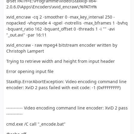
@set PATH=E:\Programme\Video\StaxRip-x64-
2.0.6.0\Apps\Encoders\xvid_encraw\;%PATH%
xvid_encraw -cq 2 -smoother 0 -max_key_interval 250 -
nopacked -vhqmode 4 -qpel -notrellis -max_bframes 1 -bvhq
-bquant_ratio 162 -bquant_offset 0 -threads 1 -i "" -avi
"_out.avi" -par 16:11
xvid_encraw - raw mpeg4 bitstream encoder written by
Christoph Lampert
Trying to retrieve width and height from input header
Error opening input file
StaxRip.ErrorAbortException: Video encoding command line
encoder: XviD 2 pass failed with exit code: -1 (0xFFFFFFFF)
----------- Video encoding command line encoder: XviD 2 pass
-----------
cmd.exe /C call "_encode.bat"