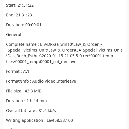
Start: 21:31:22
End: 21:31:23
Duration: 00:00:01
General
Complete name : E:\VDR\aa_win10\Law_&_Order_-
_Special_Victims_Unit\Law_&_Order#3A_Special_Victims_Unit
\Das_Buch_Esther\2020-01-15.21.05.5-0.rec\00001 temp
files\00001_temp\00001_cut_mm.avi
Format : AVI
Format/Info : Audio Video Interleave
File size : 43.8 MiB
Duration : 1 h 14 min
Overall bit rate : 81.6 kb/s
Writing application : Lavf58.33.100