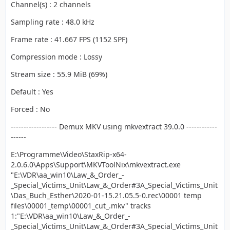
Channel(s) : 2 channels
Sampling rate : 48.0 kHz
Frame rate : 41.667 FPS (1152 SPF)
Compression mode : Lossy
Stream size : 55.9 MiB (69%)
Default : Yes
Forced : No
------------------ Demux MKV using mkvextract 39.0.0 ------------
------
E:\Programme\Video\StaxRip-x64-
2.0.6.0\Apps\Support\MKVToolNix\mkvextract.exe
"E:\VDR\aa_win10\Law_&_Order_-
_Special_Victims_Unit\Law_&_Order#3A_Special_Victims_Unit
\Das_Buch_Esther\2020-01-15.21.05.5-0.rec\00001 temp
files\00001_temp\00001_cut_.mkv" tracks
1:"E:\VDR\aa_win10\Law_&_Order_-
_Special_Victims_Unit\Law_&_Order#3A_Special_Victims_Unit