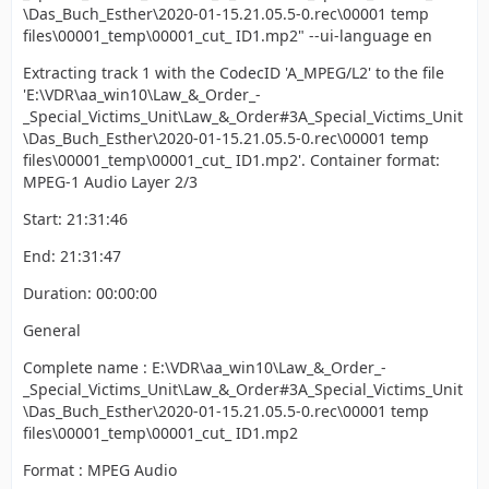
\Das_Buch_Esther\2020-01-15.21.05.5-0.rec\00001 temp
files\00001_temp\00001_cut_ ID1.mp2" --ui-language en
Extracting track 1 with the CodecID 'A_MPEG/L2' to the file
'E:\VDR\aa_win10\Law_&_Order_-
_Special_Victims_Unit\Law_&_Order#3A_Special_Victims_Unit
\Das_Buch_Esther\2020-01-15.21.05.5-0.rec\00001 temp
files\00001_temp\00001_cut_ ID1.mp2'. Container format:
MPEG-1 Audio Layer 2/3
Start: 21:31:46
End: 21:31:47
Duration: 00:00:00
General
Complete name : E:\VDR\aa_win10\Law_&_Order_-
_Special_Victims_Unit\Law_&_Order#3A_Special_Victims_Unit
\Das_Buch_Esther\2020-01-15.21.05.5-0.rec\00001 temp
files\00001_temp\00001_cut_ ID1.mp2
Format : MPEG Audio