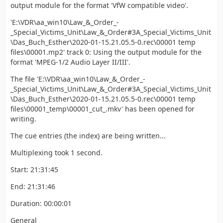
output module for the format 'VfW compatible video'.
'E:\VDR\aa_win10\Law_&_Order_-
_Special_Victims_Unit\Law_&_Order#3A_Special_Victims_Unit
\Das_Buch_Esther\2020-01-15.21.05.5-0.rec\00001 temp
files\00001.mp2' track 0: Using the output module for the
format 'MPEG-1/2 Audio Layer II/III'.
The file 'E:\VDR\aa_win10\Law_&_Order_-
_Special_Victims_Unit\Law_&_Order#3A_Special_Victims_Unit
\Das_Buch_Esther\2020-01-15.21.05.5-0.rec\00001 temp
files\00001_temp\00001_cut_.mkv' has been opened for
writing.
The cue entries (the index) are being written...
Multiplexing took 1 second.
Start: 21:31:45
End: 21:31:46
Duration: 00:00:01
General