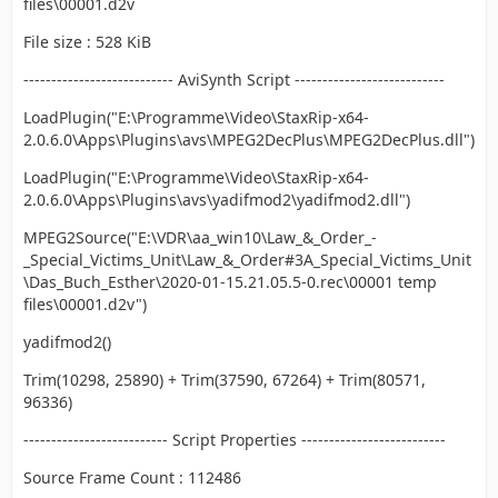
files\00001.d2v
File size : 528 KiB
--------------------------- AviSynth Script ---------------------------
LoadPlugin("E:\Programme\Video\StaxRip-x64-
2.0.6.0\Apps\Plugins\avs\MPEG2DecPlus\MPEG2DecPlus.dll")
LoadPlugin("E:\Programme\Video\StaxRip-x64-
2.0.6.0\Apps\Plugins\avs\yadifmod2\yadifmod2.dll")
MPEG2Source("E:\VDR\aa_win10\Law_&_Order_-
_Special_Victims_Unit\Law_&_Order#3A_Special_Victims_Unit
\Das_Buch_Esther\2020-01-15.21.05.5-0.rec\00001 temp
files\00001.d2v")
yadifmod2()
Trim(10298, 25890) + Trim(37590, 67264) + Trim(80571,
96336)
-------------------------- Script Properties --------------------------
Source Frame Count : 112486