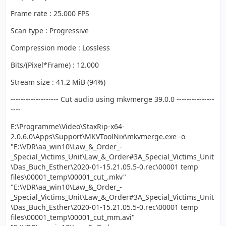
Frame rate : 25.000 FPS
Scan type : Progressive
Compression mode : Lossless
Bits/(Pixel*Frame) : 12.000
Stream size : 41.2 MiB (94%)
------------------- Cut audio using mkvmerge 39.0.0 ---------------
----
E:\Programme\Video\StaxRip-x64-
2.0.6.0\Apps\Support\MKVToolNix\mkvmerge.exe -o
"E:\VDR\aa_win10\Law_&_Order_-
_Special_Victims_Unit\Law_&_Order#3A_Special_Victims_Unit
\Das_Buch_Esther\2020-01-15.21.05.5-0.rec\00001 temp
files\00001_temp\00001_cut_.mkv"
"E:\VDR\aa_win10\Law_&_Order_-
_Special_Victims_Unit\Law_&_Order#3A_Special_Victims_Unit
\Das_Buch_Esther\2020-01-15.21.05.5-0.rec\00001 temp
files\00001_temp\00001_cut_mm.avi"