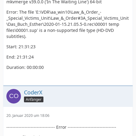
mkvmerge v39.0.0 ('In The Waiting Line') 64-bit
Error: The file 'E:\VDR\aa_win10\Law_&_Order_-
_Special_Victims_Unit\Law_&_Order#3A_Special_Victims_Unit
\Das_Buch_Esther\2020-01-15.21.05.5-0.rec\00001 temp
files\00001.sup' is a non-supported file type (HD-DVD
subtitles).
Start: 21:31:23
End: 21:31:24
Duration: 00:00:00
CoderX
Anfänger
20. Januar 2020 um 18:06
-------------------------------- Error --------------------------------