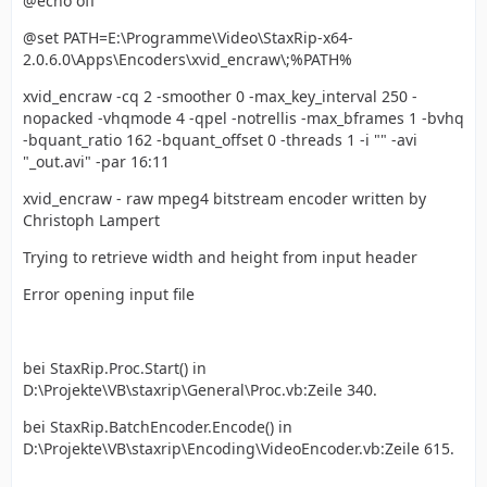
@echo off
@set PATH=E:\Programme\Video\StaxRip-x64-
2.0.6.0\Apps\Encoders\xvid_encraw\;%PATH%
xvid_encraw -cq 2 -smoother 0 -max_key_interval 250 -
nopacked -vhqmode 4 -qpel -notrellis -max_bframes 1 -bvhq
-bquant_ratio 162 -bquant_offset 0 -threads 1 -i "" -avi
"_out.avi" -par 16:11
xvid_encraw - raw mpeg4 bitstream encoder written by
Christoph Lampert
Trying to retrieve width and height from input header
Error opening input file
bei StaxRip.Proc.Start() in
D:\Projekte\VB\staxrip\General\Proc.vb:Zeile 340.
bei StaxRip.BatchEncoder.Encode() in
D:\Projekte\VB\staxrip\Encoding\VideoEncoder.vb:Zeile 615.