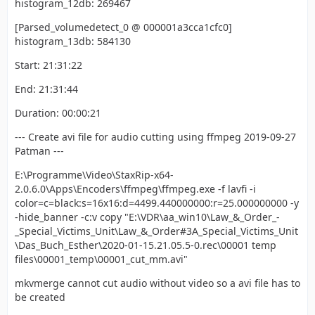
histogram_12db: 269467
[Parsed_volumedetect_0 @ 000001a3cca1cfc0]
histogram_13db: 584130
Start: 21:31:22
End: 21:31:44
Duration: 00:00:21
--- Create avi file for audio cutting using ffmpeg 2019-09-27
Patman ---
E:\Programme\Video\StaxRip-x64-
2.0.6.0\Apps\Encoders\ffmpeg\ffmpeg.exe -f lavfi -i
color=c=black:s=16x16:d=4499.440000000:r=25.000000000 -y
-hide_banner -c:v copy "E:\VDR\aa_win10\Law_&_Order_-
_Special_Victims_Unit\Law_&_Order#3A_Special_Victims_Unit
\Das_Buch_Esther\2020-01-15.21.05.5-0.rec\00001 temp
files\00001_temp\00001_cut_mm.avi"
mkvmerge cannot cut audio without video so a avi file has to
be created