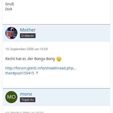
Gruß
Dirk
Mother
Eroberer
19. September 2006 um 16:59
Recht hat er, der Bongo Bong
http://forum.gleitz.info/showthread.php…
ther#post155415
monx
Tripel-As