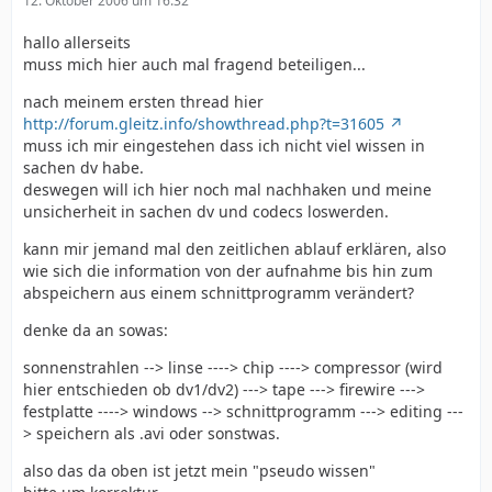
12. Oktober 2006 um 16:32
hallo allerseits
muss mich hier auch mal fragend beteiligen...
nach meinem ersten thread hier
http://forum.gleitz.info/showthread.php?t=31605
muss ich mir eingestehen dass ich nicht viel wissen in
sachen dv habe.
deswegen will ich hier noch mal nachhaken und meine
unsicherheit in sachen dv und codecs loswerden.
kann mir jemand mal den zeitlichen ablauf erklären, also
wie sich die information von der aufnahme bis hin zum
abspeichern aus einem schnittprogramm verändert?
denke da an sowas:
sonnenstrahlen --> linse ----> chip ----> compressor (wird
hier entschieden ob dv1/dv2) ---> tape ---> firewire --->
festplatte ----> windows --> schnittprogramm ---> editing ---
> speichern als .avi oder sonstwas.
also das da oben ist jetzt mein "pseudo wissen"