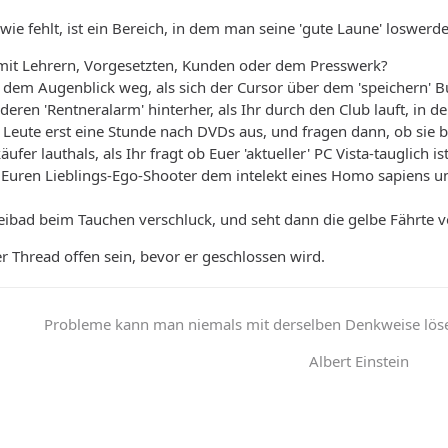
wie fehlt, ist ein Bereich, in dem man seine 'gute Laune' loswerde
mit Lehrern, Vorgesetzten, Kunden oder dem Presswerk?
in dem Augenblick weg, als sich der Cursor über dem 'speichern' B
eren 'Rentneralarm' hinterher, als Ihr durch den Club lauft, in
 Leute erst eine Stunde nach DVDs aus, und fragen dann, ob s
ufer lauthals, als Ihr fragt ob Euer 'aktueller' PC Vista-tauglich is
 Euren Lieblings-Ego-Shooter dem intelekt eines Homo sapiens un
eibad beim Tauchen verschluck, und seht dann die gelbe Fährte 
ser Thread offen sein, bevor er geschlossen wird.
Probleme kann man niemals mit derselben Denkweise lösen
Albert Einstein