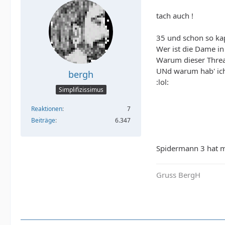
tach auch !
35 und schon so ka
Wer ist die Dame in
Warum dieser Thre
UNd warum hab' ich
bergh
:lol:
Simplifizissimus
Reaktionen
7
Beiträge
6.347
Spidermann 3 hat mi
Gruss BergH