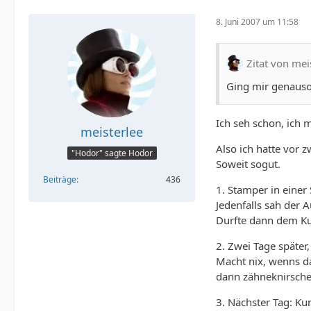
8. Juni 2007 um 11:58
Zitat von mei
Ging mir genauso,
Ich seh schon, ich
meisterlee
Also ich hatte vor 
"Hodor" sagte Hodor
Soweit sogut.
Beiträge
436
1. Stamper in einer
Jedenfalls sah der 
Durfte dann dem K
2. Zwei Tage später
Macht nix, wenns da
dann zähneknirsche
3. Nächster Tag: K