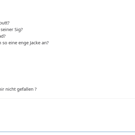
putt?
 seiner Sig?
ad?
 so eine enge Jacke an?
r nicht gefallen ?