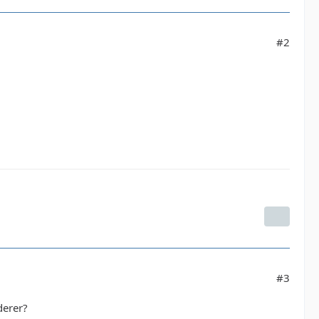
#2
#3
derer?