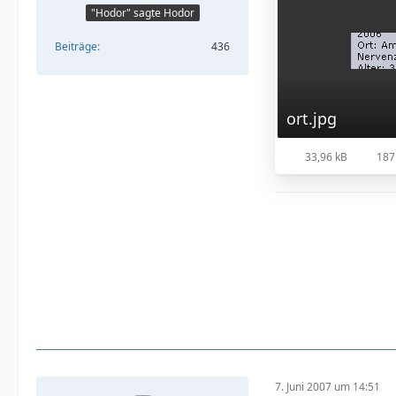
"Hodor" sagte Hodor
Beiträge
436
ort.jpg
33,96 kB
187
7. Juni 2007 um 14:51