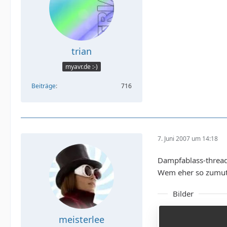
trian
myavr.de :-)
Beiträge
716
7. Juni 2007 um 14:18
Dampfablass-thread.
Wem eher so zumute 
Bilder
meisterlee