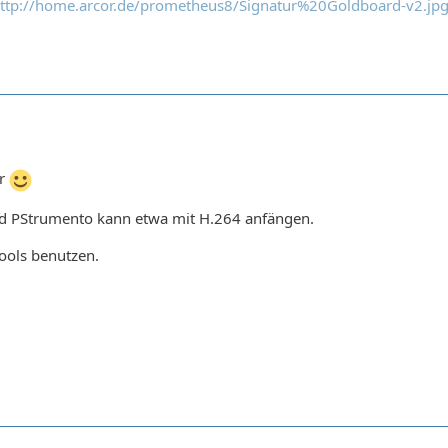
ttp://home.arcor.de/prometheus8/Signatur%20Goldboard-v2.jp
er
und PStrumento kann etwa mit H.264 anfängen.
ools benutzen.