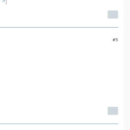
g
]
#5