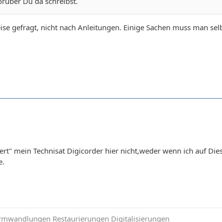
rüber Du da schreibst.
se gefragt, nicht nach Anleitungen. Einige Sachen muss man selb
ert" mein Technisat Digicorder hier nicht,weder wenn ich auf D
e.
mwandlungen Restaurierungen Digitalisierungen