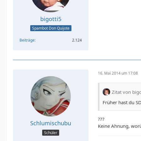
bigotti5
Spambot Don Quijote
Beiträge
2.124
16. Mai 2014 um 17:08
Zitat von bigo
Früher hast du S
???
Schlumischubu
Keine Ahnung, worü
Schüler