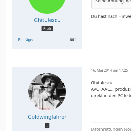
Keine Ahnung, wo
Du hast nach Hinwei
Ghitulescu
Profi
Beiträge
661
16. Mai 2014 um 17:25
Ghitulescu
AVC+AAC..."produzi
direkt in den PC leit
Goldwingfahrer
.
Datenrettungen Nor