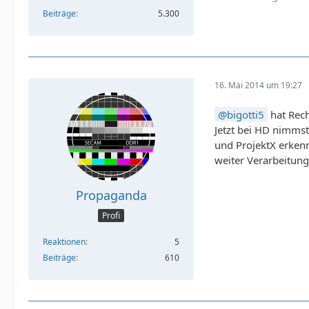
Beiträge
5.300
16. Mai 2014 um 19:27
bigotti5
hat Rec
Jetzt bei HD nimms
und ProjektX erkenn
weiter Verarbeitung
Propaganda
Profi
Reaktionen
5
Beiträge
610