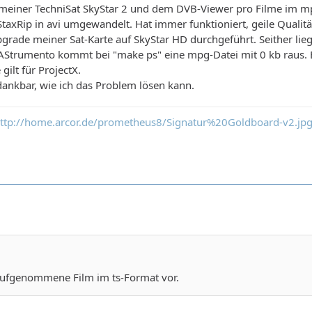
 meiner TechniSat SkyStar 2 und dem DVB-Viewer pro Filme i
StaxRip in avi umgewandelt. Hat immer funktioniert, geile Qualitä
Upgrade meiner Sat-Karte auf SkyStar HD durchgeführt. Seither li
AStrumento kommt bei "make ps" eine mpg-Datei mit 0 kb raus. B
gilt für ProjectX.
ankbar, wie ich das Problem lösen kann.
ttp://home.arcor.de/prometheus8/Signatur%20Goldboard-v2.jp
 aufgenommene Film im ts-Format vor.