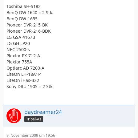
Toshiba SH-S182
BenQ DW 1640 = 2 Stk.
BenQ DW-1655
Pioneer DVR-215-BK
Pioneer DVR-216-BDK
LG GSA 4167B
LG GH LP20
NEC 2500-s
Plextor PX-712-A
Plextor 755A
Optiarc AD 7200-A
LiteOn LH-18A1P
LiteOn iHas-322
Sony DRU 190S = 2 Stk.
daydreamer24
Tripel-As
9. November 2009 um 19:56