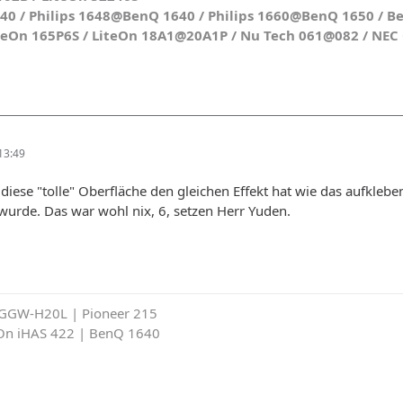
 / Philips 1648@BenQ 1640 / Philips 1660@BenQ 1650 / Be
teOn 165P6S / LiteOn 18A1@20A1P / Nu Tech 061@082 / NEC O
13:49
 diese "tolle" Oberfläche den gleichen Effekt hat wie das aufklebe
 wurde. Das war wohl nix, 6, setzen Herr Yuden.
 GGW-H20L | Pioneer 215
eOn iHAS 422 | BenQ 1640