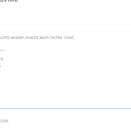
ure Hilfe.
nichts wissen macht auch nichts :cool:
___
05
6
6
12:00