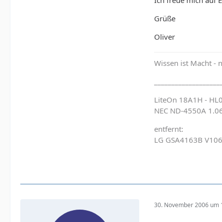
Ich freue mich auf E
Grüße
Oliver
Wissen ist Macht - 
___________________
LiteOn 18A1H - HL
NEC ND-4550A 1.0
entfernt:
LG GSA4163B V10
30. November 2006 um 