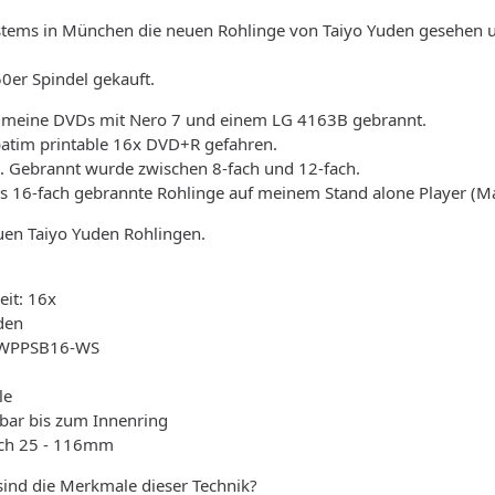
ystems in München die neuen Rohlinge von Taiyo Yuden gesehen 
50er Spindel gekauft.
le meine DVDs mit Nero 7 und einem LG 4163B gebrannt.
batim printable 16x DVD+R gefahren.
s. Gebrannt wurde zwischen 8-fach und 12-fach.
ss 16-fach gebrannte Rohlinge auf meinem Stand alone Player (Mar
uen Taiyo Yuden Rohlingen.
it: 16x
uden
47WPPSB16-WS
le
kbar bis zum Innenring
ich 25 - 116mm
sind die Merkmale dieser Technik?