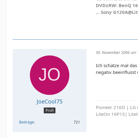
DVD±RW: BenQ 1640
... Sony G120A@Li
30. November 2006 um 
Ich schätze mal das
negativ beeinflusst
JoeCool75
Pioneer 216D | LG
Profi
LiteOn 16P1S| Lit
Beiträge
721