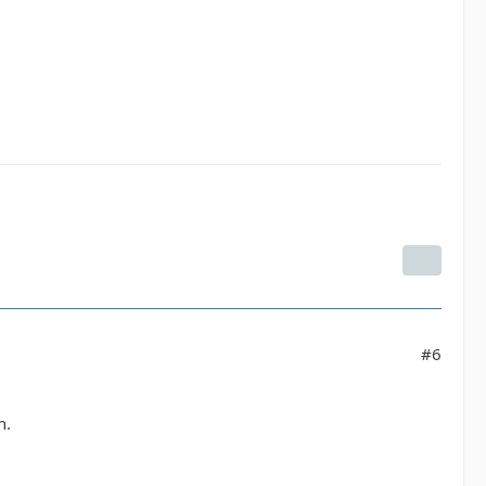
#6
n.