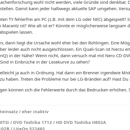
sachenforschung wohl nicht werden, viele Gründe sind denkbar. D
rstellen. Damit kann jeder halbwegs aktuelle SAP umgehen. Vers
en TY fehlerfrei am PC (z.B. mit dem LG oder NEC) abgespielt? Is
 Marantz ist? Wie alt ist er? Könnte er möglicherweise langsam d
bspielen lassen.
, dann liegt die Ursache wohl eher bei den Rohlingen. Eine Möglic
ber leider auch nicht ausgeschlossen. Ein Quali-Scan ist hierzu e
BenQ) in der Nähe? Wenn nicht, dann versuch mal mit Nero CD-D
Sind in Einbrüche in der Lesekurve zu sehen?
ielleicht ja auch in Ordnung. Hat dann ein Brenner irgendwie Mis
zu haben. Treten die Probleme nur bei LG-Bränden auf? Hast D
ingen können sich die Fehlerwerte durch das Bedrucken erhöhen.
einsatz / eher inaktiv
0TSi / DVD Toshiba 1712 / HD DVD Toshiba H802A
102B / LiteOn 52246S