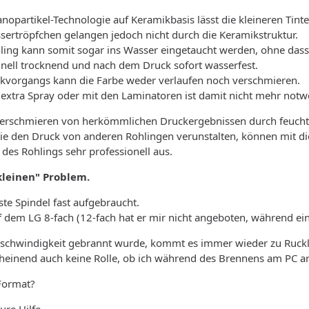
nopartikel-Technologie auf Keramikbasis lässt die kleineren Tint
sertröpfchen gelangen jedoch nicht durch die Keramikstruktur.
ling kann somit sogar ins Wasser eingetaucht werden, ohne dass 
chnell trocknend und nach dem Druck sofort wasserfest.
kvorgangs kann die Farbe weder verlaufen noch verschmieren.
t extra Spray oder mit den Laminatoren ist damit nicht mehr notw
erschmieren von herkömmlichen Druckergebnissen durch feuch
die den Druck von anderen Rohlingen verunstalten, können mit d
des Rohlings sehr professionell aus.
leinen" Problem.
rste Spindel fast aufgebraucht.
 dem LG 8-fach (12-fach hat er mir nicht angeboten, während ei
eschwindigkeit gebrannt wurde, kommt es immer wieder zu Ruckl
cheinend auch keine Rolle, ob ich während des Brennens am PC ar
Format?