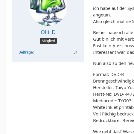
ich habe auf der S
angetan.
Also gleich mal ne 
Olli_D
Bisher habe ich al
Gut bin ich mit Ver
Mitglied
Fast kein Ausschus
Interessant war, da
Beiträge
31
Nun also zu den ne
Format: DVD-R
Brenngeschwindigke
Hersteller: Taiyo Y
Herst-Nr.: DVD-R
Mediacode: TYG03
White inkjet printab
Voll flächig bedruc
Bedruckbarer Bere
Wie geht das? Was 