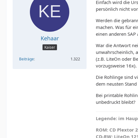
Einfach wird die Ur
persönlich nicht vo
Werden die gebrannt
machen. Was für ein
einen anderen SAP a
Kehaar
War die Antwort nein
Kaiser
unwahrscheinlich, a
(z.B. LiteOn oder 
Beiträge
1.322
vorzugsweise 16x). 
Die Rohlinge sind v
dem neusten Stand 
Bei printable Rohl
unbedruckt bleibt?
Legende: im Haupt
ROM: CD Plextor 2
CD-RW: LiteOn 12